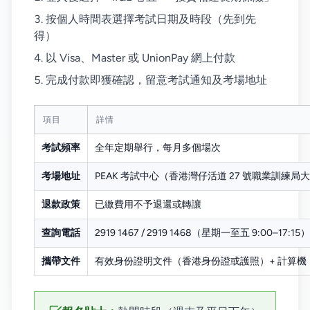
按個人時間表選擇考試日期及時段（先到先
得）
以 Visa、Master 或 UnionPay 網上付款
完成付款即獲確認，留意考試通知及考場地址
項目
詳情
考試頻率
全年定期舉行，每月多個場次
考場地址
PEAK 考試中心（香港灣仔活道 27 號職業訓練局大樓
退款政策
已繳費用不予退還或轉讓
查詢電話
2919 1467 / 2919 1468（星期一至五 9:00–17:15）
攜帶文件
有效身份證明文件（香港身份證或護照）+ 計算機