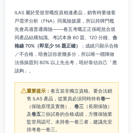
ILAS 屬於受規管嘅投資相連產品，銷售時要做客
戶需求分析（FNA）同風險披露，所以持牌門檻
先會高過普通壽險——卷五考嘅正正係呢批合規
同產品結構知識。考試本身 80 題、120 分鐘、
合
格線 70%（即至少 56 題正確）
；成績只顯示合格
／不合格，唔會話你差幾多分，所以唯一穩陣做
法係操題到 80% 以上先去考，唔好靠估自己「應
該夠」。
重要提示：
卷五並非獨立資格。要合法銷
售 ILAS 產品，從業員必須同時持有
卷一
（保險原理及實務）、
卷三
（長期保險）
及
卷五
三份試卷的合格成績，方獲保險業
監管局認可。未持卷一卷三者，建議先安
排考卷一卷三。