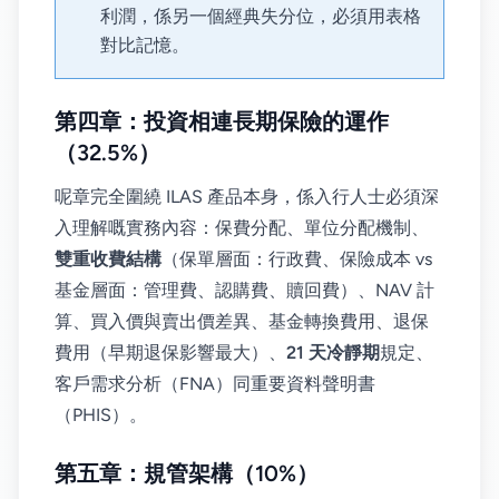
利潤，係另一個經典失分位，必須用表格
對比記憶。
第四章：投資相連長期保險的運作
（32.5%）
呢章完全圍繞 ILAS 產品本身，係入行人士必須深
入理解嘅實務內容：保費分配、單位分配機制、
雙重收費結構
（保單層面：行政費、保險成本 vs
基金層面：管理費、認購費、贖回費）、NAV 計
算、買入價與賣出價差異、基金轉換費用、退保
費用（早期退保影響最大）、
21 天冷靜期
規定、
客戶需求分析（FNA）同重要資料聲明書
（PHIS）。
第五章：規管架構（10%）