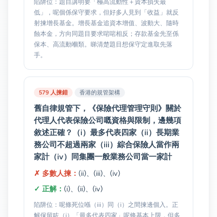
陷阱位：題目講明要「極高流動性＋資本損失最
低」，呢個係保守要求，但好多人見到「收益」就反
射揀增長基金。增長基金追資本增值、波動大、隨時
蝕本金，方向同題目要求啱啱相反；存款基金先至係
保本、高流動嗰類。睇清楚題目想保守定進取先落
手。
579 人揀錯
香港的規管架構
舊自律規管下，《保險代理管理守則》關於
代理人代表保險公司嘅資格與限制，邊幾項
敘述正確？（i）最多代表四家（ii）長期業
務公司不超過兩家（iii）綜合保險人當作兩
家計（iv）同集團一般業務公司當一家計
✗ 多數人揀：
(ii)、(iii)、(iv)
✓ 正解：
(i)、(ii)、(iv)
陷阱位：呢條死位喺（iii）同（i）之間揀邊個入。正
解保留咗（i）「最多代表四家」呢條基本上限，但多