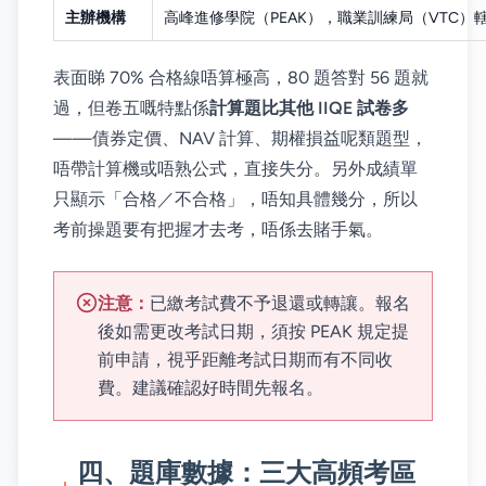
主辦機構
高峰進修學院（PEAK），職業訓練局（VTC）
表面睇 70% 合格線唔算極高，80 題答對 56 題就
過，但卷五嘅特點係
計算題比其他 IIQE 試卷多
——債券定價、NAV 計算、期權損益呢類題型，
唔帶計算機或唔熟公式，直接失分。另外成績單
只顯示「合格／不合格」，唔知具體幾分，所以
考前操題要有把握才去考，唔係去賭手氣。
注意：
已繳考試費不予退還或轉讓。報名
後如需更改考試日期，須按 PEAK 規定提
前申請，視乎距離考試日期而有不同收
費。建議確認好時間先報名。
四、題庫數據：三大高頻考區