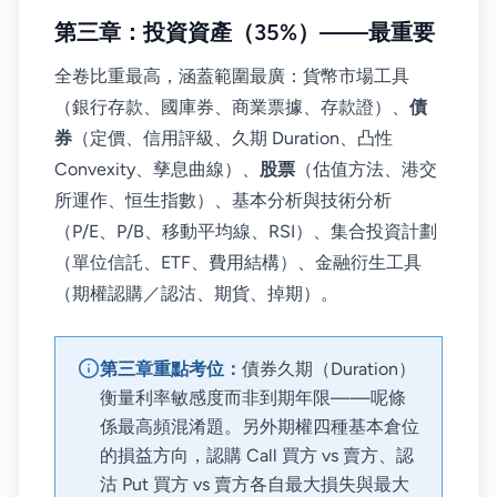
第三章：投資資產（35%）——最重要
全卷比重最高，涵蓋範圍最廣：貨幣市場工具
（銀行存款、國庫券、商業票據、存款證）、
債
券
（定價、信用評級、久期 Duration、凸性
Convexity、孳息曲線）、
股票
（估值方法、港交
所運作、恒生指數）、基本分析與技術分析
（P/E、P/B、移動平均線、RSI）、集合投資計劃
（單位信託、ETF、費用結構）、金融衍生工具
（期權認購／認沽、期貨、掉期）。
第三章重點考位：
債券久期（Duration）
衡量利率敏感度而非到期年限——呢條
係最高頻混淆題。另外期權四種基本倉位
的損益方向，認購 Call 買方 vs 賣方、認
沽 Put 買方 vs 賣方各自最大損失與最大