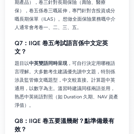
期產品），卷三針對長期保險（壽險、醫療
保），卷五係卷三嘅延伸，專門針對含投資成分
嘅長期保單（ILAS）。想做全面保險業務嘅中介
人通常會考卷一、二、三、五。
Q7：IIQE 卷五考試語言係中文定英
文？
題目以
中英雙語同時呈現
，可自行決定用哪種語
言理解。大多數考生建議優先讀中文題，特別係
涉及監管條文嘅題型，中文較直接。計算題中英
通用，以數字為主。溫習時建議同樣兩語並用，
熟悉中英術語對照（如 Duration 久期、NAV 資產
淨值）。
Q8：IIQE 卷五要溫幾耐？點準備最有
效？