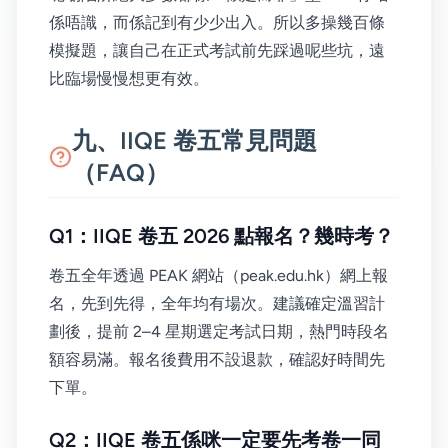
係唔識，而係記到有少少出入。所以多操幾百條
模擬題，讓自己在正式考試前先踩過呢些坑，遠
比臨場慢慢想更有效。
九、IIQE 卷五常見問題
（FAQ）
Q1：IIQE 卷五 2026 點報名？幾時考？
卷五全年透過 PEAK 網站（peak.edu.hk）網上報
名，先到先得，全年均有場次。建議確定溫習計
劃後，提前 2–4 星期選定考試日期，熱門時段名
額容易滿。報名後費用不設退款，確認好時間先
下單。
Q2：IIQE 卷五係咪一定要先考卷一同