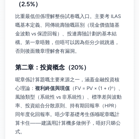
（2.5%）
比重最低但係理解整份試卷嘅入口。主要考 ILAS
嘅基本定義、同傳統壽險嘅區別（現金價值隨基
金波動 vs 保證回報）、投連壽險計劃的基本結
構。第一章唔難，但唔可以因為佢分少就跳過，
否則後面幾章理解會有漏洞。
第二章：投資概念（20%）
呢章係計算題嘅主要來源之一，涵蓋金融投資核
心理論：
複利終值與現值
（FV = PV × (1 + r)ⁿ）、
風險類型（系統性 vs 非系統性）、標準差與波動
率、投資組合分散原則、持有期回報率（HPR）
同年度化回報率。唔少零基礎考生係喺呢章嘅計
算卡住——建議用計算機多做例子，唔好只睇公
式。