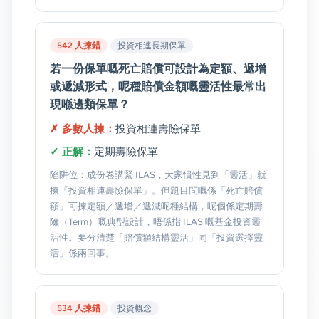
542 人揀錯
投資相連長期保單
若一份保單嘅死亡賠償可設計為定額、遞增
或遞減形式，呢種賠償金額嘅靈活性最常出
現喺邊類保單？
✗ 多數人揀：
投資相連壽險保單
✓ 正解：
定期壽險保單
陷阱位：成份卷講緊 ILAS，大家慣性見到「靈活」就
揀「投資相連壽險保單」。但題目問嘅係「死亡賠償
額」可揀定額／遞增／遞減呢種結構，呢個係定期壽
險（Term）嘅典型設計，唔係指 ILAS 嘅基金投資靈
活性。要分清楚「賠償額結構靈活」同「投資選擇靈
活」係兩回事。
534 人揀錯
投資概念