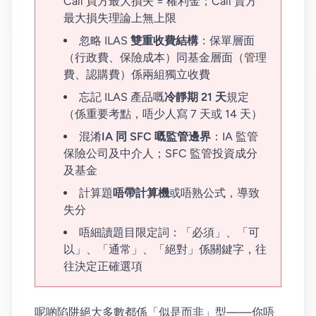
Call 買方最大損失 = 權利金；Call 賣方
最大損失理論上無上限
忽略 ILAS
雙重收費結構
：保單層面
（行政費、保險成本）同基金層面（管理
費、認購費）係兩組獨立收費
忘記 ILAS 產品嘅
冷靜期 21 天
規定
（係重要考點，唔少人寫 7 天或 14 天）
混淆
IA 同 SFC 嘅監管邊界
：IA 監管
保險公司及中介人；SFC 監管投資成分
及基金
計算題
唔帶計算機
或唔熟公式，導致
失分
唔細讀題目限定詞：「必須」、「可
以」、「通常」、「絕對」係關鍵字，往
往決定正確選項
呢啲陷阱絕大多數都係「似是而非」型——你唔