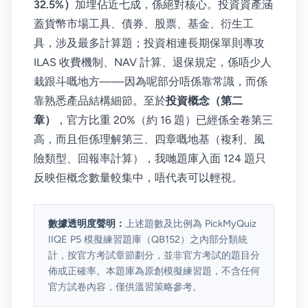
32.5%）
加埋佔近七成，係絕對核心。投資資產涵
蓋貨幣市場工具、債券、股票、基金、衍生工
具，涉及最多計算題；投資相連長期保單則專攻
ILAS 收費機制、NAV 計算、退保規定，係唔少人
栽跟斗嘅地方——因為呢部分唔係靠常識，而係
靠熟悉產品結構細節。至於
投資概念（第二
章）
，官方比重 20%（約 16 題）已經係全卷第三
高，而且佢係理解第三、四章嘅地基（複利、風
險類型、回報率計算），我哋題庫入面 124 題只
反映佢概念數量較集中，唔代表可以輕視。
數據透明度聲明：
上述題數及比例為 PickMyQuiz
IIQE P5 模擬練習題庫（QB152）之內部分類統
計，按官方考試章節劃分，並非官方考試的題目分
佈或正確率。本題庫為原創模擬練習題，不含任何
官方試卷內容，僅供溫習策略參考。