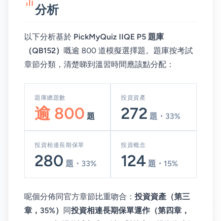
分析
以下分析基於
PickMyQuiz IIQE P5 題庫
（QB152）
嘅逾 800 道模擬選擇題。題庫按考試
章節分類，清楚睇到溫習時間應該點分配：
題庫總題數
投資資產
逾 800
272
題
題・33%
投資相連長期保單
投資概念
280
124
題・33%
題・15%
呢個分佈同官方章節比重吻合：
投資資產（第三
章，35%）
同
投資相連長期保單運作（第四章，