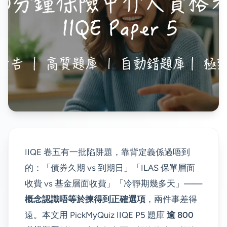
IIQE 卷五有一批陷阱題，靠背定義係過唔到
的：「債券久期 vs 到期日」「ILAS 保單層面
收費 vs 基金層面收費」「冷靜期幾多天」——
概念認識唔等於揀得到正確選項
，兩件事差得
遠。本文用 PickMyQuiz IIQE P5 題庫
逾 800