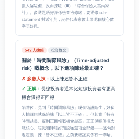
數人漏咗佢、反而揀咗（iii）「綜合保險人當兩家
計」。多選題唔好淨係檢查邊條啱，要逐條 sub-
statement 對返守則，記住代表家數上限呢個核心數
字唔好甩。
542 人揀錯
投資概念
關於「時間調節風險」（Time-adjusted
risk）嘅概念，以下邊項陳述最正確？
✗ 多數人揀：
以上陳述皆不正確
✓ 正解：
長線投資者通常比短線投資者有更高
機會獲得正回報
陷阱位：見到「時間調節風險」呢個術語陌生，好多
人怕踩錯就保險揀「以上皆不正確」。但其實「持有
時間越長、攞到正回報嘅機會越高」正正係呢個概念
嘅核心。唔識嗰陣唔好預設啲選項全部錯——逐句對
返定義，揀「皆不正確」之前要確認真係冇一條啱。