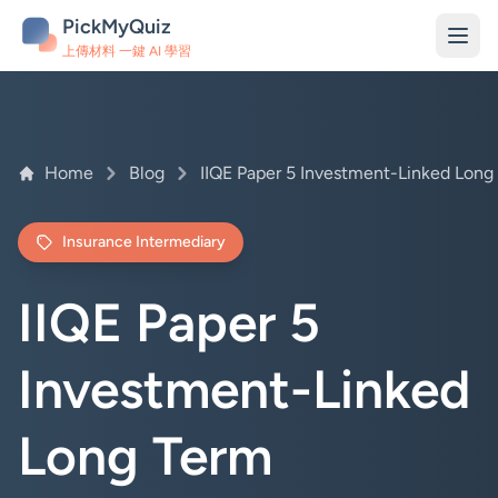
PickMyQuiz
上傳材料 一鍵 AI 學習
Home
Blog
Insurance Intermediary
IIQE Paper 5
Investment-Linked
Long Term