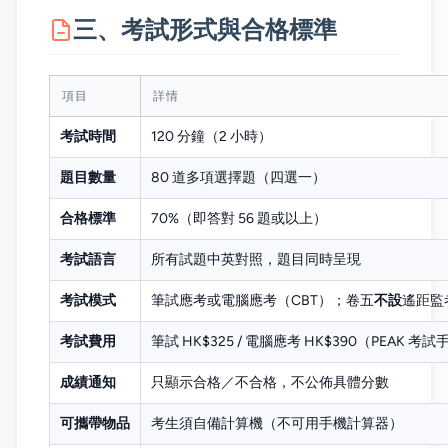
三、考試形式與合格標準
項目
詳情
考試時間
120 分鐘（2 小時）
題目數量
80 道多項選擇題（四選一）
合格標準
70%（即答對 56 題或以上）
考試語言
所有試題中英對照，題目同時呈現
考試模式
筆試應考或電腦應考（CBT）；卷五
不設
遙距監
考試費用
筆試 HK$325 / 電腦應考 HK$390（PEAK 考試手
成績通知
只顯示合格／不合格，不公佈具體分數
可攜帶物品
考生須自備計算機（不可用手機計算器）