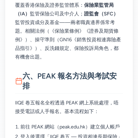
覆蓋香港保險及證券監管體系：
保險業監管局
（IA）
監管保險公司及中介人；
證監會（SFC）
監管投資成分及基金——兩者職責邊界係常考
題。相關法例（《保險業條例》《證券及期貨條
例》）、操守準則（GN16《銷售投資相連壽險產
品指引》）、反洗錢規定、保險投訴局角色，都
有機會出題。
六、PEAK 報名方法與考試安
排
IIQE 卷五報名全程透過 PEAK 網上系統處理，唔
接受電話或人手報名。基本流程如下：
前往 PEAK 網站（peak.edu.hk）建立個人帳戶
登入後選擇「IIQE 卷五 — 投資相連長期保險」