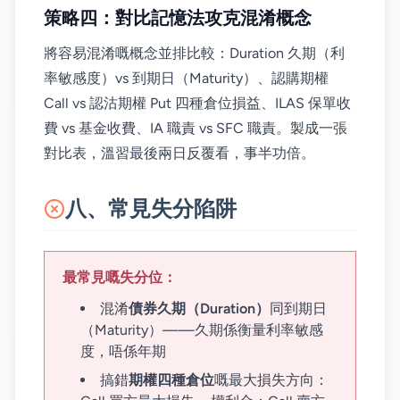
策略四：對比記憶法攻克混淆概念
將容易混淆嘅概念並排比較：Duration 久期（利
率敏感度）vs 到期日（Maturity）、認購期權
Call vs 認沽期權 Put 四種倉位損益、ILAS 保單收
費 vs 基金收費、IA 職責 vs SFC 職責。製成一張
對比表，溫習最後兩日反覆看，事半功倍。
八、常見失分陷阱
最常見嘅失分位：
混淆
債券久期（Duration）
同到期日
（Maturity）——久期係衡量利率敏感
度，唔係年期
搞錯
期權四種倉位
嘅最大損失方向：