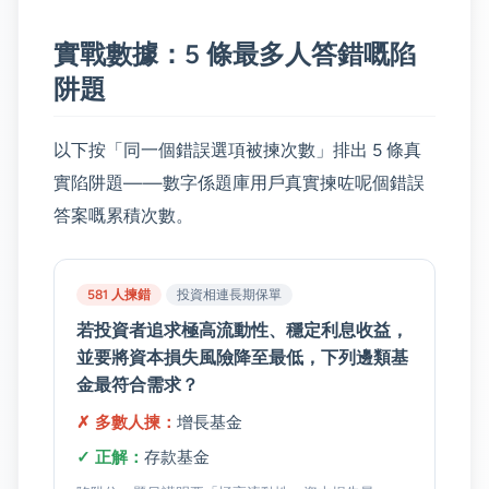
實戰數據：5 條最多人答錯嘅陷
阱題
以下按「同一個錯誤選項被揀次數」排出 5 條真
實陷阱題——數字係題庫用戶真實揀咗呢個錯誤
答案嘅累積次數。
581 人揀錯
投資相連長期保單
若投資者追求極高流動性、穩定利息收益，
並要將資本損失風險降至最低，下列邊類基
金最符合需求？
✗ 多數人揀：
增長基金
✓ 正解：
存款基金