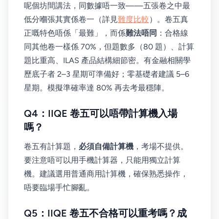
呢個坊間講法，同數據唔一致——五張卷之中最
低分嗰張其實係卷一（詳見
難度比較
）。卷五真
正嘅特色唔係「最難」，而係
難法唔同
：合格線
同其他卷一樣係 70%，但題數多（80 題）、計算
題比重高、ILAS 產品結構細節密。有金融相關學
歷底子者 2–3 星期可準備好；零基礎者建議 5–6
星期。模擬準確率達 80% 再去考最穩陣。
Q4：IIQE 卷五可以唔帶計算機入場
嗎？
卷五有計算題，
必須自備計算機
，考場不提供。
要注意唔可以用手機計算器，只能用獨立計算
機。建議選用普通商用計算機，確保熟悉操作，
唔要臨場手忙腳亂。
Q5：IIQE 卷五不合格可以重考嗎？成