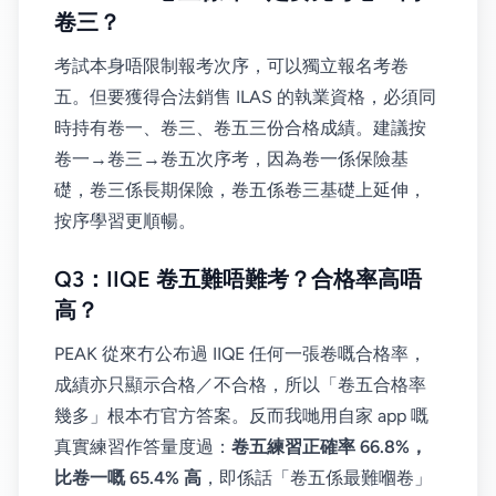
卷三？
考試本身唔限制報考次序，可以獨立報名考卷
五。但要獲得合法銷售 ILAS 的執業資格，必須同
時持有卷一、卷三、卷五三份合格成績。建議按
卷一→卷三→卷五次序考，因為卷一係保險基
礎，卷三係長期保險，卷五係卷三基礎上延伸，
按序學習更順暢。
Q3：IIQE 卷五難唔難考？合格率高唔
高？
PEAK 從來冇公布過 IIQE 任何一張卷嘅合格率，
成績亦只顯示合格／不合格，所以「卷五合格率
幾多」根本冇官方答案。反而我哋用自家 app 嘅
真實練習作答量度過：
卷五練習正確率 66.8%，
比卷一嘅 65.4% 高
，即係話「卷五係最難嗰卷」