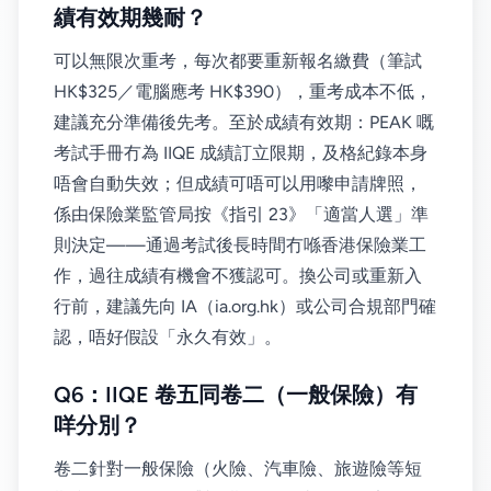
績有效期幾耐？
可以無限次重考，每次都要重新報名繳費（筆試
HK$325／電腦應考 HK$390），重考成本不低，
建議充分準備後先考。至於成績有效期：PEAK 嘅
考試手冊冇為 IIQE 成績訂立限期，及格紀錄本身
唔會自動失效；但成績可唔可以用嚟申請牌照，
係由保險業監管局按《指引 23》「適當人選」準
則決定——通過考試後長時間冇喺香港保險業工
作，過往成績有機會不獲認可。換公司或重新入
行前，建議先向 IA（ia.org.hk）或公司合規部門確
認，唔好假設「永久有效」。
Q6：IIQE 卷五同卷二（一般保險）有
咩分別？
卷二針對一般保險（火險、汽車險、旅遊險等短