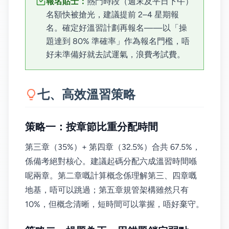
報名貼士：
熱門時段（週末及平日下午）
名額快被搶光，建議提前 2–4 星期報
名。確定好溫習計劃再報名——以「操
題達到 80% 準確率」作為報名門檻，唔
好未準備好就去試運氣，浪費考試費。
七、高效溫習策略
策略一：按章節比重分配時間
第三章（35%）+ 第四章（32.5%）合共 67.5%，
係備考絕對核心。建議起碼分配六成溫習時間喺
呢兩章。第二章嘅計算概念係理解第三、四章嘅
地基，唔可以跳過；第五章規管架構雖然只有
10%，但概念清晰，短時間可以掌握，唔好棄守。