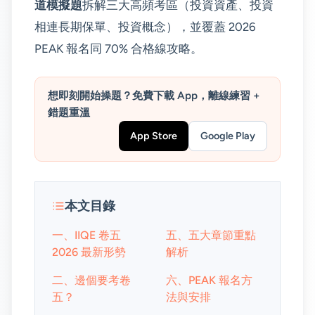
道模擬題
拆解三大高頻考區（投資資產、投資
相連長期保單、投資概念），並覆蓋 2026
PEAK 報名同 70% 合格線攻略。
想即刻開始操題？免費下載 App，離線練習 +
錯題重溫
App Store
Google Play
本文目錄
一、IIQE 卷五
五、五大章節重點
2026 最新形勢
解析
二、邊個要考卷
六、PEAK 報名方
五？
法與安排