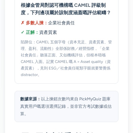
根據金管局對認可機構嘅 CAMEL 評級制
度，下列邊項屬於該制度涵蓋嘅評估範疇？
✗ 多數人揀：
企業社會責任
✓ 正解：
資產質素
陷阱位：CAMEL 五個字母（資本充足、資產質素、管
理、盈利、流動性）全部係財務／經營指標，「企業
社會責任」聽落正面、又似機構評估，但根本唔喺
CAMEL 入面。記實 CAMEL 嘅 A = Asset quality（資
產質素），見到 ESG／社會責任呢類字眼就要警覺係
distractor。
數據來源：
以上揀錯次數均來自 PickMyQuiz 題庫
真實用戶嘅選項選擇記錄，並非官方考試數據或估
算。