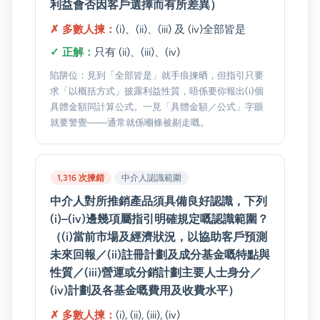
利益會否因客戶選擇而有所差異）
✗ 多數人揀：
(i)、(ii)、(iii) 及 (iv)全部皆是
✓ 正解：
只有 (ii)、(iii)、(iv)
陷阱位：見到「全部皆是」就手痕揀晒，但指引只要
求「以概括方式」披露利益性質，唔係要你報出(i)個
具體金額同計算公式。一見「具體金額／公式」字眼
就要警覺——通常就係嗰條被剔走嘅。
1,316 次揀錯
中介人認識範圍
中介人對所推銷產品須具備良好認識，下列
(i)–(iv)邊幾項屬指引明確規定嘅認識範圍？
（(i)當前市場及經濟狀況，以協助客戶預測
未來回報／(ii)註冊計劃及成分基金嘅特點與
性質／(iii)營運或分銷計劃主要人士身分／
(iv)計劃及各基金嘅費用及收費水平）
✗ 多數人揀：
(i), (ii), (iii), (iv)