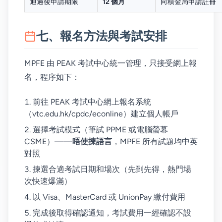
通過後申請期限
12 個月
向積金局申請註冊
七、報名方法與考試安排
MPFE 由 PEAK 考試中心統一管理，只接受網上報
名，程序如下：
前往 PEAK 考試中心網上報名系統
（vtc.edu.hk/cpdc/econline）建立個人帳戶
選擇考試模式（筆試 PPME 或電腦螢幕
CSME）——
唔使揀語言
，MPFE 所有試題均中英
對照
揀選合適考試日期和場次（先到先得，熱門場
次快速爆滿）
以 Visa、MasterCard 或 UnionPay 繳付費用
完成後取得確認通知，考試費用一經確認不設