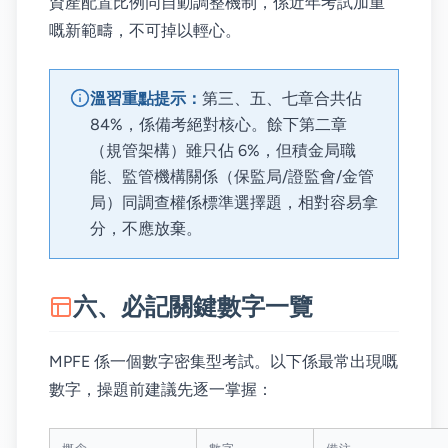
資產配置比例同自動調整機制，係近年考試加重
嘅新範疇，不可掉以輕心。
溫習重點提示：
第三、五、七章合共佔
84%，係備考絕對核心。餘下第二章
（規管架構）雖只佔 6%，但積金局職
能、監管機構關係（保監局/證監會/金管
局）同調查權係標準選擇題，相對容易拿
分，不應放棄。
六、必記關鍵數字一覽
MPFE 係一個數字密集型考試。以下係最常出現嘅
數字，操題前建議先逐一掌握：