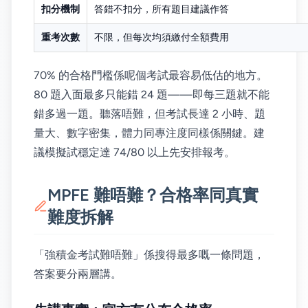
扣分機制
答錯不扣分，所有題目建議作答
重考次數
不限，但每次均須繳付全額費用
70% 的合格門檻係呢個考試最容易低估的地方。
80 題入面最多只能錯 24 題——即每三題就不能
錯多過一題。聽落唔難，但考試長達 2 小時、題
量大、數字密集，體力同專注度同樣係關鍵。建
議模擬試穩定達 74/80 以上先安排報考。
MPFE 難唔難？合格率同真實
難度拆解
「強積金考試難唔難」係搜得最多嘅一條問題，
答案要分兩層講。