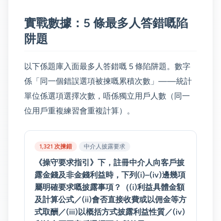
實戰數據：5 條最多人答錯嘅陷
阱題
以下係題庫入面最多人答錯嘅 5 條陷阱題。數字
係「同一個錯誤選項被揀嘅累積次數」——統計
單位係選項選擇次數，唔係獨立用戶人數（同一
位用戶重複練習會重複計算）。
1,321 次揀錯
中介人披露要求
《操守要求指引》下，註冊中介人向客戶披
露金錢及非金錢利益時，下列(i)–(iv)邊幾項
屬明確要求嘅披露事項？（(i)利益具體金額
及計算公式／(ii)會否直接收費或以佣金等方
式取酬／(iii)以概括方式披露利益性質／(iv)