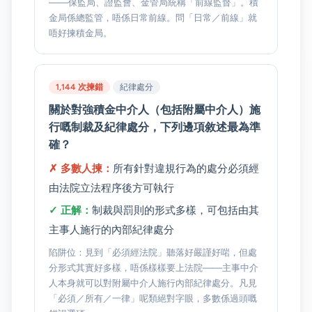
——保監局、證監會、金管局統稱「前線監督」。積
金局係總監管，唔係日常前線。問「日常／前線」就
唔好揀積金局。
1,144 次揀錯
紀律處分
關於對強積金中介人（包括附屬中介人）施
行嘅制裁及紀律處分，下列邊項敘述最為準
確？
✗ 多數人揀：
所有針對違規行為的處分必須經
由法院立法程序後方可執行
✓ 正解：
制裁與罰則的形式多樣，可包括由其
主事人施行的內部紀律處分
陷阱位：見到「必須經法院」聽落好嚴謹好啱，但處
分形式其實好多樣，唔係樣樣要上法院——主事中介
人本身就可以對附屬中介人施行內部紀律處分。凡見
「必須／所有／一律」呢類絕對字眼，多數係過頭嘅