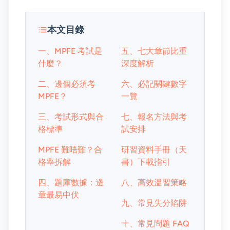
本文目錄
一、MPFE 考試是
五、七大章節比重
什麼？
深度解析
二、邊個必須考
六、必記關鍵數字
MPFE？
一覽
三、考試形式與合
七、報名方法與考
格標準
試安排
MPFE 難唔難？合
研習資料手冊（天
格率拆解
書）下載指引
四、題庫數據：邊
八、高效溫習策略
章最易中伏
九、常見失分陷阱
十、常見問題 FAQ