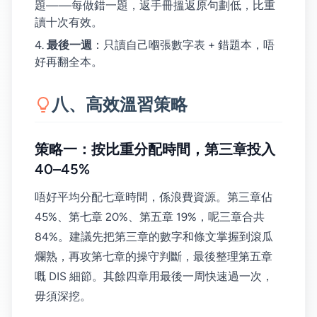
題——每做錯一題，返手冊搵返原句劃低，比重
讀十次有效。
最後一週
：只讀自己嗰張數字表 + 錯題本，唔
好再翻全本。
八、高效溫習策略
策略一：按比重分配時間，第三章投入
40–45%
唔好平均分配七章時間，係浪費資源。第三章佔
45%、第七章 20%、第五章 19%，呢三章合共
84%。建議先把第三章的數字和條文掌握到滾瓜
爛熟，再攻第七章的操守判斷，最後整理第五章
嘅 DIS 細節。其餘四章用最後一周快速過一次，
毋須深挖。