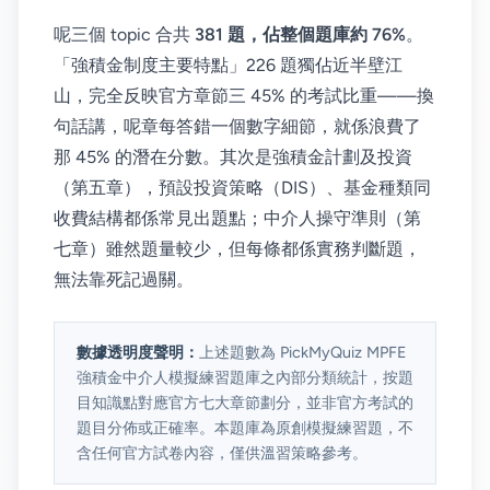
呢三個 topic 合共
381 題，佔整個題庫約 76%
。
「強積金制度主要特點」226 題獨佔近半壁江
山，完全反映官方章節三 45% 的考試比重——換
句話講，呢章每答錯一個數字細節，就係浪費了
那 45% 的潛在分數。其次是強積金計劃及投資
（第五章），預設投資策略（DIS）、基金種類同
收費結構都係常見出題點；中介人操守準則（第
七章）雖然題量較少，但每條都係實務判斷題，
無法靠死記過關。
數據透明度聲明：
上述題數為 PickMyQuiz MPFE
強積金中介人模擬練習題庫之內部分類統計，按題
目知識點對應官方七大章節劃分，並非官方考試的
題目分佈或正確率。本題庫為原創模擬練習題，不
含任何官方試卷內容，僅供溫習策略參考。