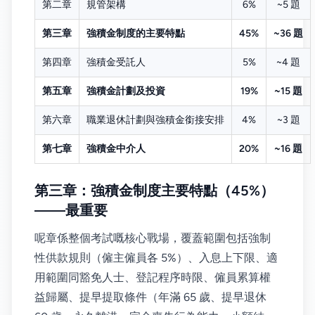
第二章
規管架構
6%
~5 題
第三章
強積金制度的主要特點
45%
~36 題
第四章
強積金受託人
5%
~4 題
第五章
強積金計劃及投資
19%
~15 題
第六章
職業退休計劃與強積金銜接安排
4%
~3 題
第七章
強積金中介人
20%
~16 題
第三章：強積金制度主要特點（45%）
——最重要
呢章係整個考試嘅核心戰場，覆蓋範圍包括強制
性供款規則（僱主僱員各 5%）、入息上下限、適
用範圍同豁免人士、登記程序時限、僱員累算權
益歸屬、提早提取條件（年滿 65 歲、提早退休