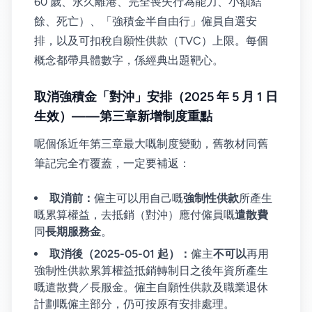
60 歲、永久離港、完全喪失行為能力、小額結
餘、死亡）、「強積金半自由行」僱員自選安
排，以及可扣稅自願性供款（TVC）上限。每個
概念都帶具體數字，係經典出題靶心。
取消強積金「對沖」安排（2025 年 5 月 1 日
生效）——第三章新增制度重點
呢個係近年第三章最大嘅制度變動，舊教材同舊
筆記完全冇覆蓋，一定要補返：
取消前：
僱主可以用自己嘅
強制性供款
所產生
嘅累算權益，去抵銷（對沖）應付僱員嘅
遣散費
同
長期服務金
。
取消後（2025-05-01 起）：
僱主
不可以
再用
強制性供款累算權益抵銷轉制日之後年資所產生
嘅遣散費／長服金。僱主自願性供款及職業退休
計劃嘅僱主部分，仍可按原有安排處理。