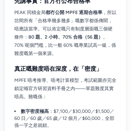
先講事實：官方冇公布合格率
PEAK 同積金局
都冇公開 MPFE 逐期合格率
，所以
坊間所有「合格率幾多幾多」嘅數字都係傳聞，
唔應該當準。可以肯定嘅只有制度層面嘅三個硬
條件：
80 題、2 小時、70% 合格（56 題）
。
70% 呢個門檻，比一般 60% 嘅專業試高一級，係
難度嘅第一個來源。
真正嘅難度唔在深度，在「密度」
MPFE 唔考推導、唔考計算模型，考試範圍亦完全
鎖定喺官方研習資料手冊之內——單題難度其實
唔高。難嘅係：
數字密度極高
：$7,100／$30,000／$1,500／
60 日／60 歲／65 歲／12 個月／$60,000，全部
係一字之差就錯。