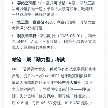
容錯空間細
：80 題只可以錯 24 題，即每三題
唔可以錯多過一題；單靠「大致有印象」嘅範疇
一旦連環失手就好易爆煲。
第三章一章獨佔 45%
：呢章冇讀熟，其餘六章
考到滿分都補唔返。
制度年年變
：取消對沖（2025-05-01）、積金
易 eMPF、入息上下限調整，用舊筆記或舊天書溫
嘅人，最易喺呢啲位失分。
結論：屬「勤力型」考試
MPFE 唔係要考智力，係考你有冇把數字操到條件
反射。從 PickMyQuiz MPFE 題庫嘅實測數據睇，
最多人揀錯嘅題目全部集中喺
中介人操守
（見下
文五條陷阱題），而唔係投資或計算——即係
話，失分位喺「條文界線」而唔係「難概念」。
用 4–6 週、每日 45–60 分鐘、加上 450 題以上