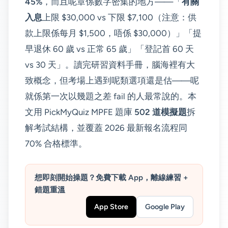
45%
，而且呢章係數字密集的地方——「
有關
入息
上限 $30,000 vs 下限 $7,100（注意：供
款上限係每月 $1,500，唔係 $30,000）」「提
早退休 60 歲 vs 正常 65 歲」「登記首 60 天
vs 30 天」。讀完研習資料手冊，腦海裡有大
致概念，但考場上遇到呢類選項還是估——呢
就係第一次以幾題之差 fail 的人最常說的。本
文用 PickMyQuiz MPFE 題庫
502 道模擬題
拆
解考試結構，並覆蓋 2026 最新報名流程同
70% 合格標準。
想即刻開始操題？免費下載 App，離線練習 +
錯題重溫
App Store
Google Play