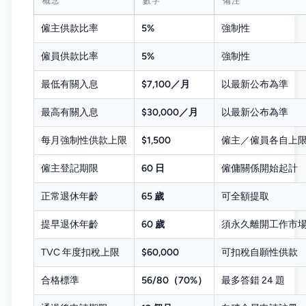
概念
數字
備注
僱主供款比率
5%
強制性
僱員供款比率
5%
強制性
最低有關入息
$7,100／月
以最新公布為準
最高有關入息
$30,000／月
以最新公布為準
每月強制性供款上限
$1,500
僱主／僱員各自上限，即
僱主登記期限
60 日
僱傭關係開始起計
正常退休年齡
65 歲
可全額提取
提早退休年齡
60 歲
須永久離開工作市
TVC 年度扣稅上限
$60,000
可扣稅自願性供款
合格標準
56/80（70%）
最多答錯 24 題