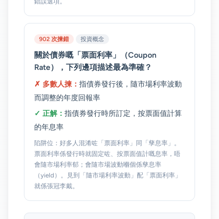
錯誤選項。
902 次揀錯
投資概念
關於債券嘅「票面利率」（Coupon
Rate），下列邊項描述最為準確？
✗ 多數人揀：
指債券發行後，隨市場利率波動
而調整的年度回報率
✓ 正解：
指債券發行時所訂定，按票面值計算
的年息率
陷阱位：好多人混淆咗「票面利率」同「孳息率」。
票面利率係發行時就固定咗、按票面值計嘅息率，唔
會隨市場利率郁；會隨市場波動嗰個係孳息率
（yield）。見到「隨市場利率波動」配「票面利率」
就係張冠李戴。