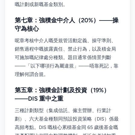
嘅計劃或新嘅基金類別。
第七章：強積金中介人（20%）——操
守為核心
呢章考核中介人嘅受規管活動定義、操守準則、
銷售過程中嘅披露責任、禁止行為，以及積金局
可施加嘅紀律處分種類。題目通常係情景判斷
——「以下哪項行為屬違規」——唔靠死記，靠
理解何謂合規。
第五章：強積金計劃及投資（19%）
——DIS 重中之重
三種計劃類型（集成信託、僱主營辦、行業計
劃）、六大基金種類同預設投資策略（DIS）係最
高頻考點。DIS 嘅核心累積基金同 65 歲後基金嘅