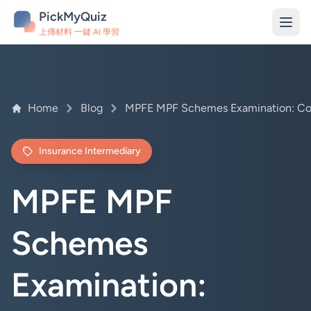
PickMyQuiz
上傳材料 一鍵 AI 學習
Home
Blog
Insurance Intermediary
MPFE MPF
Schemes
Examination: