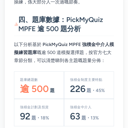
操練，係大部分人一次過嘅節奏。
四、題庫數據：PickMyQuiz
MPFE 逾 500 題分析
以下分析基於
PickMyQuiz MPFE 強積金中介人模
擬練習題庫
嘅逾 500 道模擬選擇題，按官方七大
章節分類，可以清楚睇到各主題嘅題量分佈：
題庫總題數
強積金制度主要特點
逾 500
226
題
題・45%
強積金計劃及投資
強積金中介人
92
63
題・18%
題・13%