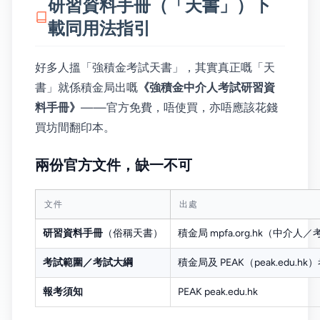
研習資料手冊（「天書」）下
載同用法指引
好多人搵「強積金考試天書」，其實真正嘅「天
書」就係積金局出嘅
《強積金中介人考試研習資
料手冊》
——官方免費，唔使買，亦唔應該花錢
買坊間翻印本。
兩份官方文件，缺一不可
文件
出處
研習資料手冊
（俗稱天書）
積金局 mpfa.org.hk（中介人
考試範圍／考試大綱
積金局及 PEAK（peak.edu.h
報考須知
PEAK peak.edu.hk