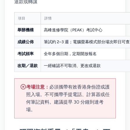
退款或轉讓
項目
詳情
舉辦機構
高峰進修學院（PEAK）考試中心
成績公佈
筆試約 2–3 週；電腦螢幕模式部分場次即日可查
考試頻率
全年多個日期，定期開放報名
改期／退款
一經確認不可取消、更改或退款
考場注意：
必須攜帶有效香港身份證或護
照入場。不可攜帶手提電話、計算器或任
何筆記資料。建議提早 30 分鐘到達考
場。