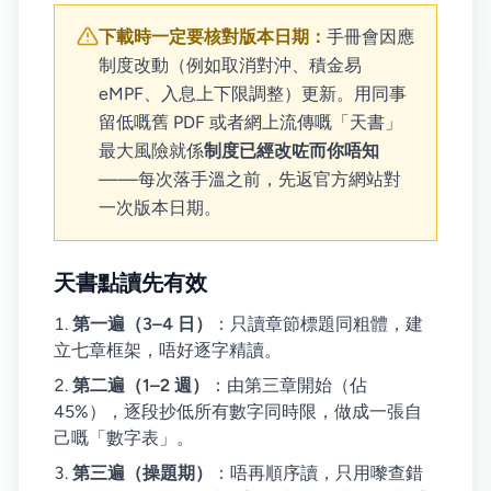
下載時一定要核對版本日期：
手冊會因應
制度改動（例如取消對沖、積金易
eMPF、入息上下限調整）更新。用同事
留低嘅舊 PDF 或者網上流傳嘅「天書」
最大風險就係
制度已經改咗而你唔知
——每次落手溫之前，先返官方網站對
一次版本日期。
天書點讀先有效
第一遍（3–4 日）
：只讀章節標題同粗體，建
立七章框架，唔好逐字精讀。
第二遍（1–2 週）
：由第三章開始（佔
45%），逐段抄低所有數字同時限，做成一張自
己嘅「數字表」。
第三遍（操題期）
：唔再順序讀，只用嚟查錯