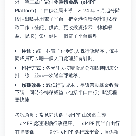
外，第三章而家仲要識
積金易（eMPF
Platform）
：由積金局主導、2024 年 6 月起分階
段推出嘅共用電子平台，把全港強積金計劃嘅行
政工作（登記、供款、更改投資指示、轉移權
益、提取）集中到同一個電子平台處理。
用途：
統一並電子化受託人嘅行政程序，僱主
同成員可以喺一個入口處理所有計劃。
推行方式：
各受託人按積金局公布嘅時間表分
批上線，並非一次過全部遷移。
預期效果：
減低行政成本，長遠帶動基金收費
下調，同時令轉移權益（包括半自由行）嘅流程
更快捷。
考試角度：常見問法係「eMPF 由邊個主導」
「eMPF 處理邊啲行政程序」「eMPF 同半自由行
有咩關係」——記住 eMPF 係
行政平台
，唔係新