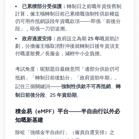
已累積部分受保護：
轉制日之前嘅年資按舊制
計算，僱主喺轉制日前已累積嘅強制性供款權益
仍可用作抵銷該段年資嘅款項——即係「前後分
段」，唔係一刀切追溯。
政府過渡安排：
政府設立為期
25 年
嘅資助計
劃，分擔僱主喺取消對沖後就轉制日後年資須支
付嘅遣散費／長服金，減輕中小企負擔。
考試角度：呢類題目最鍾意問「邊部分供款仍可
抵銷」「轉制日前後點分」「政府資助年期」。
記住三個關鍵詞——
強制性供款不可再抵銷
、
轉
制日前後分段
、
25 年資助期
。
積金易（eMPF）平台——半自由行以外必
知嘅新基建
除咗「強積金半自由行」（僱員自選安排）之