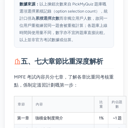
數據來源：
以上揀錯次數來自 PickMyQuiz 題庫嘅
選項選擇累積記錄（option selection count），統
計口徑為
累積選擇次數
而非獨立用戶人數，故同一
位用戶重複練習同一題會被重複計算；各題庫上線
時間與使用量不同，數字亦不宜跨題庫直接比較。
以上並非官方考試數據或估算。
五、七大章節比重深度解析
MPFE 考試內容共分七章，了解各章比重同考核重
點，係制定溫習計劃嘅第一步：
比
約佔題
章節
內容
重
數
第一章
強積金制度簡介
1%
~1 題