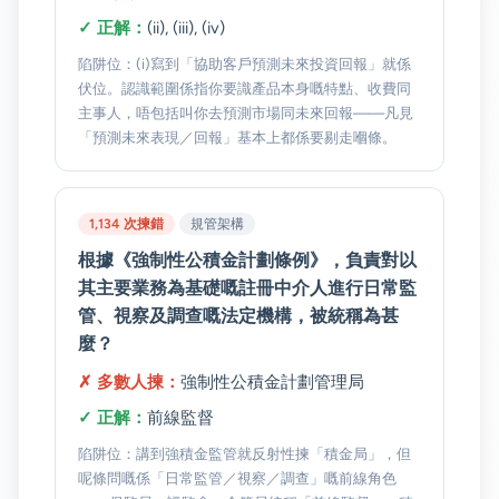
✓ 正解：
(ii), (iii), (iv)
陷阱位：(i)寫到「協助客戶預測未來投資回報」就係
伏位。認識範圍係指你要識產品本身嘅特點、收費同
主事人，唔包括叫你去預測市場同未來回報——凡見
「預測未來表現／回報」基本上都係要剔走嗰條。
1,134 次揀錯
規管架構
根據《強制性公積金計劃條例》，負責對以
其主要業務為基礎嘅註冊中介人進行日常監
管、視察及調查嘅法定機構，被統稱為甚
麼？
✗ 多數人揀：
強制性公積金計劃管理局
✓ 正解：
前線監督
陷阱位：講到強積金監管就反射性揀「積金局」，但
呢條問嘅係「日常監管／視察／調查」嘅前線角色