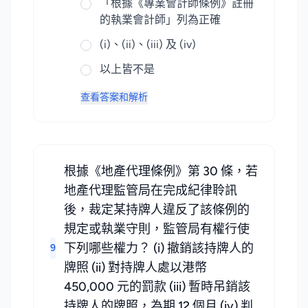
「根據《專業會計師條例》註冊
的執業會計師」列為正確
(i)、(ii)、(iii) 及 (iv)
以上皆不是
查看答案和解析
根據《地產代理條例》第 30 條，若
地產代理監管局在完成紀律聆訊
後，裁定某持牌人違反了該條例的
規定或執業守則，監管局有權行使
下列哪些權力？ (i) 撤銷該持牌人的
9
牌照 (ii) 對持牌人處以港幣
450,000 元的罰款 (iii) 暫時吊銷該
持牌人的牌照，為期 12 個月 (iv) 判