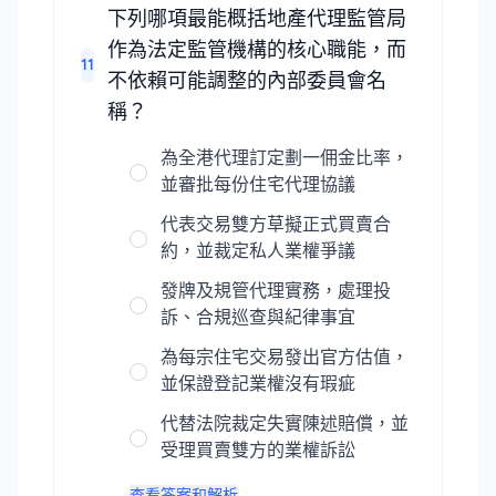
下列哪項最能概括地產代理監管局
作為法定監管機構的核心職能，而
11
不依賴可能調整的內部委員會名
稱？
為全港代理訂定劃一佣金比率，
並審批每份住宅代理協議
代表交易雙方草擬正式買賣合
約，並裁定私人業權爭議
發牌及規管代理實務，處理投
訴、合規巡查與紀律事宜
為每宗住宅交易發出官方估值，
並保證登記業權沒有瑕疵
代替法院裁定失實陳述賠償，並
受理買賣雙方的業權訴訟
查看答案和解析