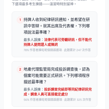
下選項最多考生揀錯——溫習時特別留神。
持牌人收到紀律研訊通知，並希望在研
1
訊中答辯。就其出席及代表權，下列哪
項說法最準確？
最多人誤揀：
法律代表可旁聽研訊，但不能代
持牌人提問證人或陳詞
78% 作答者揀咗呢個錯誤選項 · 此題累計 247 次作答
地產代理監管局完成投訴調查後，認為
2
個案可能需要正式研訊。下列哪項程序
描述最準確？
最多人誤揀：
投訴調查完結即等同紀律研訊完
成，調查人員可直接裁定處分
56% 作答者揀咗呢個錯誤選項 · 此題累計 325 次作答