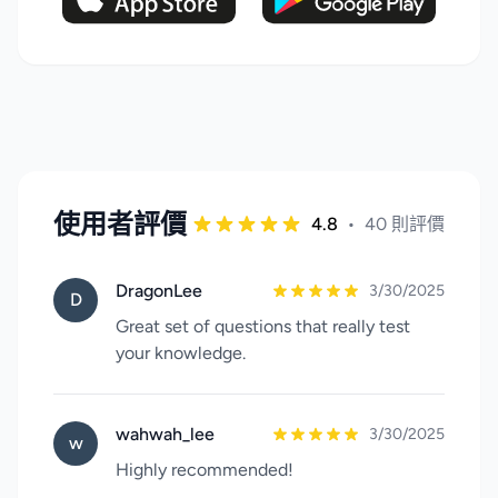
使用者評價
4.8
•
40 則評價
DragonLee
3/30/2025
D
Great set of questions that really test
your knowledge.
wahwah_lee
3/30/2025
w
Highly recommended!