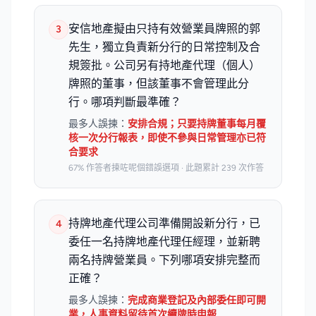
安信地產擬由只持有效營業員牌照的郭
3
先生，獨立負責新分行的日常控制及合
規簽批。公司另有持地產代理（個人）
牌照的董事，但該董事不會管理此分
行。哪項判斷最準確？
最多人誤揀：
安排合規；只要持牌董事每月覆
核一次分行報表，即使不參與日常管理亦已符
合要求
67% 作答者揀咗呢個錯誤選項 · 此題累計 239 次作答
持牌地產代理公司準備開設新分行，已
4
委任一名持牌地產代理任經理，並新聘
兩名持牌營業員。下列哪項安排完整而
正確？
最多人誤揀：
完成商業登記及內部委任即可開
業，人事資料留待首次續牌時申報