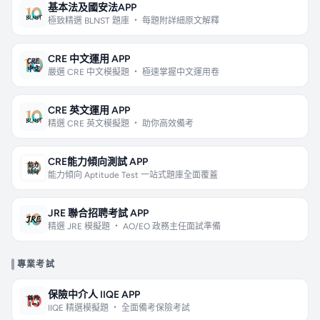
基本法及國安法APP
極致精選 BLNST 題庫 ・ 每題附詳細原文解釋
CRE 中文運用 APP
嚴選 CRE 中文模擬題 ・ 極速掌握中文運用卷
CRE 英文運用 APP
精選 CRE 英文模擬題 ・ 助你高效備考
CRE能力傾向測試 APP
能力傾向 Aptitude Test 一站式題庫全面覆蓋
JRE 聯合招聘考試 APP
精選 JRE 模擬題 ・ AO/EO 政務主任面試準備
專業考試
保險中介人 IIQE APP
IIQE 精選模擬題 ・ 全面備考保險考試