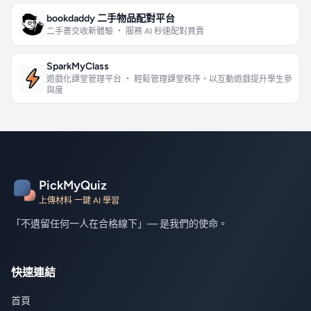
bookdaddy 二手物品配對平台
二手書交收新體驗 ・ 服務 AI 秒速配對買賣
SparkMyClass
遊戲化課堂管理平台 ・ 輕鬆管理課堂秩序，以互動遊戲提升學生參
與度
PickMyQuiz
上傳材料 一鍵 AI 學習
「不遺留任何一人在合格線下」— 是我們的使命。
快速連結
首頁