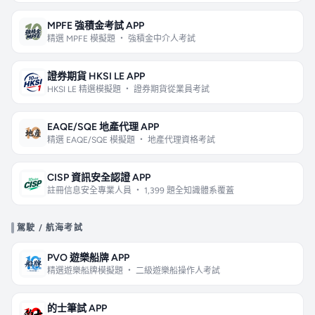
MPFE 強積金考試 APP
精選 MPFE 模擬題 ・ 強積金中介人考試
證券期貨 HKSI LE APP
HKSI LE 精選模擬題 ・ 證券期貨從業員考試
EAQE/SQE 地產代理 APP
精選 EAQE/SQE 模擬題 ・ 地產代理資格考試
CISP 資訊安全認證 APP
註冊信息安全專業人員 ・ 1,399 題全知識體系覆蓋
駕駛 / 航海考試
PVO 遊樂船牌 APP
精選遊樂船牌模擬題 ・ 二級遊樂船操作人考試
的士筆試 APP