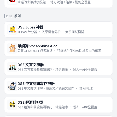
精選的士筆試模擬題 ・ 地方試題 / 路線 / 則例全覆蓋
DSE 系列
DSE Jupas 神器
JUPAS 計分器 ・ 入學機會分析 ・ 大學面試模擬
單詞狗 VocabShiba APP
只背CE/AL/DSE必考單詞 ・ 特調統計所有公開試考過的單詞
DSE 文言文神器
DSE 文言文秒殺精讀筆記．精選題庫 ・ 懶人一APP全覆蓋
DSE 中文閱讀寫作神器
DSE 中文閱讀理解．實用文／議論文寫作 ・ 附 AI 批改
DSE 經濟科神器
DSE 經濟科秒殺精讀筆記．精選題庫 ・ 懶人一APP全覆蓋