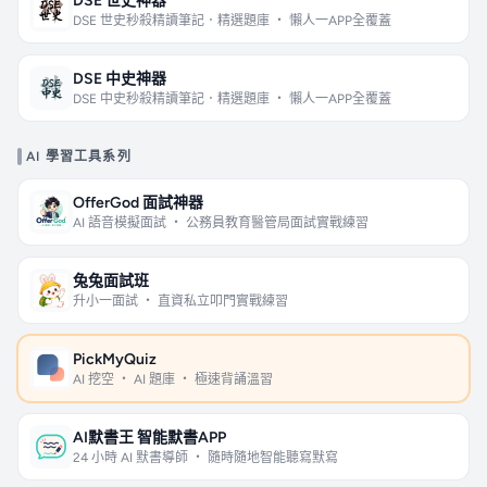
DSE 世史神器
DSE 世史秒殺精讀筆記．精選題庫 ・ 懶人一APP全覆蓋
DSE 中史神器
DSE 中史秒殺精讀筆記．精選題庫 ・ 懶人一APP全覆蓋
AI 學習工具系列
OfferGod 面試神器
AI 語音模擬面試 ・ 公務員教育醫管局面試實戰練習
兔兔面試班
升小一面試 ・ 直資私立叩門實戰練習
PickMyQuiz
AI 挖空 ・ AI 題庫 ・ 極速背誦溫習
AI默書王 智能默書APP
24 小時 AI 默書導師 ・ 隨時隨地智能聽寫默寫