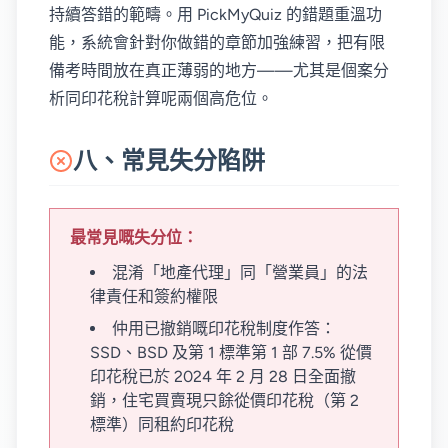
持續答錯的範疇。用 PickMyQuiz 的錯題重溫功
能，系統會針對你做錯的章節加強練習，把有限
備考時間放在真正薄弱的地方——尤其是個案分
析同印花稅計算呢兩個高危位。
八、常見失分陷阱
最常見嘅失分位：
混淆「地產代理」同「營業員」的法
律責任和簽約權限
仲用已撤銷嘅印花稅制度作答：
SSD、BSD 及第 1 標準第 1 部 7.5% 從價
印花稅已於 2024 年 2 月 28 日全面撤
銷，住宅買賣現只餘從價印花稅（第 2
標準）同租約印花稅