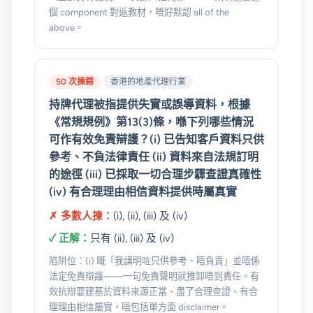
個 component 對返教材，唔好默認 all of the
above。
50 次揀錯
香港的地產代理行業
持牌代理被指提供失實或誤導資料，根據
《常規規例》第13(3)條，喺下列哪些情況
可作有效免責辯護？(i) 已告知客戶資料只供
參考、不負法律責任 (ii) 資料來自法規訂明
的途徑 (iii) 已採取一切合理步驟查證真確性
(iv) 有合理理由相信資料提供時屬真實
✗ 多數人揀：
(i), (ii), (iii) 及 (iv)
✓ 正解：
只有 (ii), (iii) 及 (iv)
陷阱位：(i) 嘅「我講明咗只供參考、唔負責」並唔係
法定免責辯護——一句免責聲明就推卸唔到責任。有
效抗辯要建基於資料來源正當、盡了合理查證、有合
理理由相信屬實，唔包括單方面 disclaimer。