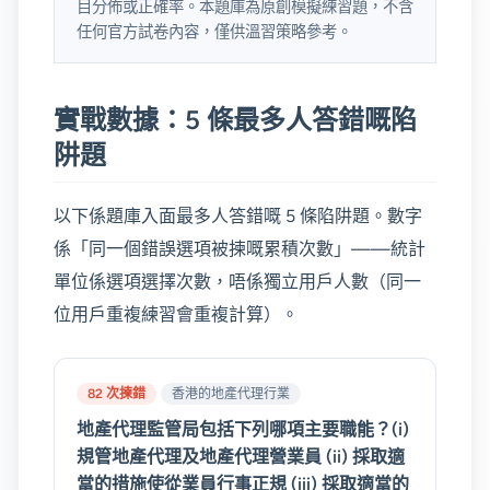
目分佈或正確率。本題庫為原創模擬練習題，不含
任何官方試卷內容，僅供溫習策略參考。
實戰數據：5 條最多人答錯嘅陷
阱題
以下係題庫入面最多人答錯嘅 5 條陷阱題。數字
係「同一個錯誤選項被揀嘅累積次數」——統計
單位係選項選擇次數，唔係獨立用戶人數（同一
位用戶重複練習會重複計算）。
82 次揀錯
香港的地產代理行業
地產代理監管局包括下列哪項主要職能？(i)
規管地產代理及地產代理營業員 (ii) 採取適
當的措施使從業員行事正規 (iii) 採取適當的