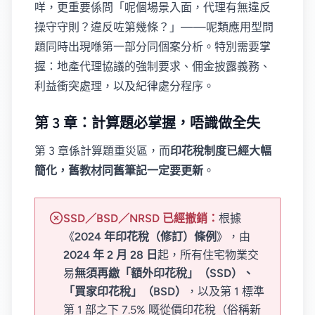
咩，更重要係問「呢個場景入面，代理有無違反
操守守則？違反咗第幾條？」——呢類應用型問
題同時出現喺第一部分同個案分析。特別需要掌
握：地產代理協議的強制要求、佣金披露義務、
利益衝突處理，以及紀律處分程序。
第 3 章：計算題必掌握，唔識做全失
第 3 章係計算題重災區，而
印花稅制度已經大幅
簡化，舊教材同舊筆記一定要更新
。
SSD／BSD／NRSD 已經撤銷：
根據
《
2024 年印花稅（修訂）條例
》，由
2024 年 2 月 28 日
起，所有住宅物業交
易
無須再繳「額外印花稅」（SSD）、
「買家印花稅」（BSD）
，以及第 1 標準
第 1 部之下 7.5% 嘅從價印花稅（俗稱新