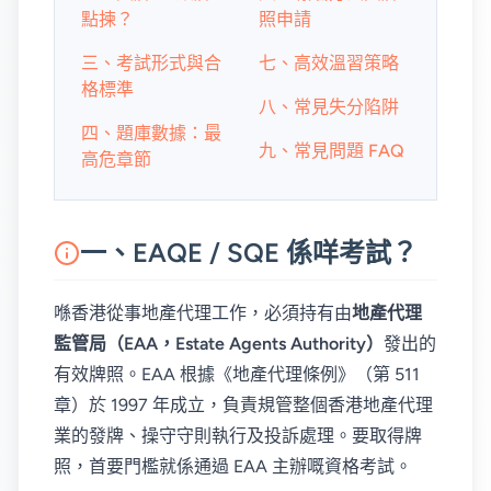
點揀？
照申請
三、考試形式與合
七、高效溫習策略
格標準
八、常見失分陷阱
四、題庫數據：最
九、常見問題 FAQ
高危章節
一、EAQE / SQE 係咩考試？
喺香港從事地產代理工作，必須持有由
地產代理
監管局（EAA，Estate Agents Authority）
發出的
有效牌照。EAA 根據《地產代理條例》（第 511
章）於 1997 年成立，負責規管整個香港地產代理
業的發牌、操守守則執行及投訴處理。要取得牌
照，首要門檻就係通過 EAA 主辦嘅資格考試。