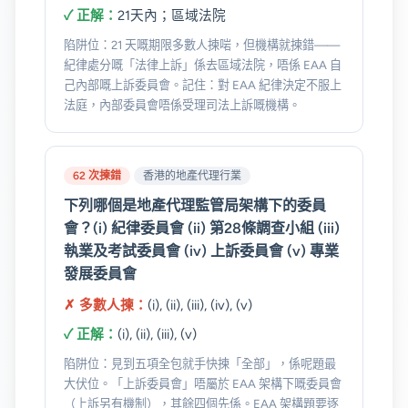
✓ 正解：
21天內；區域法院
陷阱位：21 天嘅期限多數人揀啱，但機構就揀錯——
紀律處分嘅「法律上訴」係去區域法院，唔係 EAA 自
己內部嘅上訴委員會。記住：對 EAA 紀律決定不服上
法庭，內部委員會唔係受理司法上訴嘅機構。
62 次揀錯
香港的地產代理行業
下列哪個是地產代理監管局架構下的委員
會？(i) 紀律委員會 (ii) 第28條調查小組 (iii)
執業及考試委員會 (iv) 上訴委員會 (v) 專業
發展委員會
✗ 多數人揀：
(i), (ii), (iii), (iv), (v)
✓ 正解：
(i), (ii), (iii), (v)
陷阱位：見到五項全包就手快揀「全部」，係呢題最
大伏位。「上訴委員會」唔屬於 EAA 架構下嘅委員會
（上訴另有機制），其餘四個先係。EAA 架構題要逐