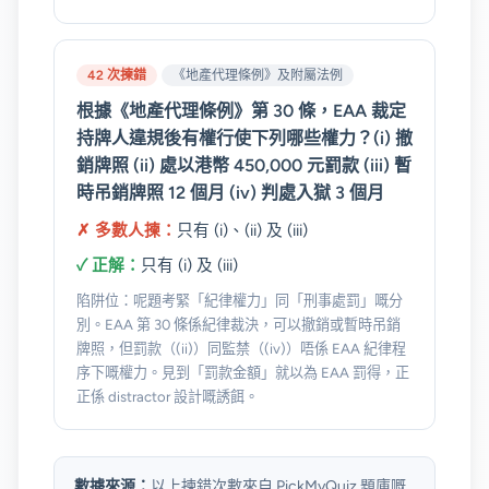
42 次揀錯
《地產代理條例》及附屬法例
根據《地產代理條例》第 30 條，EAA 裁定
持牌人違規後有權行使下列哪些權力？(i) 撤
銷牌照 (ii) 處以港幣 450,000 元罰款 (iii) 暫
時吊銷牌照 12 個月 (iv) 判處入獄 3 個月
✗ 多數人揀：
只有 (i)、(ii) 及 (iii)
✓ 正解：
只有 (i) 及 (iii)
陷阱位：呢題考緊「紀律權力」同「刑事處罰」嘅分
別。EAA 第 30 條係紀律裁決，可以撤銷或暫時吊銷
牌照，但罰款（(ii)）同監禁（(iv)）唔係 EAA 紀律程
序下嘅權力。見到「罰款金額」就以為 EAA 罰得，正
正係 distractor 設計嘅誘餌。
數據來源：
以上揀錯次數來自 PickMyQuiz 題庫嘅