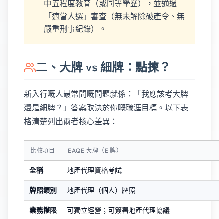
中五程度教育（或同等學歷），並通過
「適當人選」審查（無未解除破產令、無
嚴重刑事紀錄）。
二、大牌 vs 細牌：點揀？
新入行嘅人最常問嘅問題就係：「我應該考大牌
還是細牌？」答案取決於你嘅職涯目標。以下表
格清楚列出兩者核心差異：
比較項目
EAQE 大牌（E 牌）
全稱
地產代理資格考試
牌照類別
地產代理（個人）牌照
業務權限
可獨立經營；可簽署地產代理協議