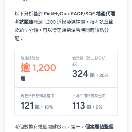
以下分析基於
PickMyQuiz EAQE/SQE 地產代理
考試題庫
嘅逾 1,200 道模擬選擇題，按考試章節
及題型分類，可以清楚睇到溫習時間應該點分
配：
題庫總題數
個案題（第二部分核
心）
逾 1,200
324
題・26%
題
規管法律及轉易程序
土地註冊制度及查冊
121
113
題・10%
題・9%
呢個數據有幾個關鍵啟示。第一，
個案題佔整個