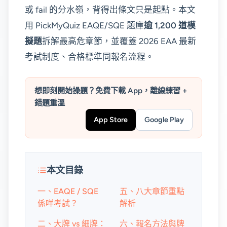
或 fail 的分水嶺，背得出條文只是起點。本文
用 PickMyQuiz EAQE/SQE 題庫
逾 1,200 道模
擬題
拆解最高危章節，並覆蓋 2026 EAA 最新
考試制度、合格標準同報名流程。
想即刻開始操題？免費下載 App，離線練習 +
錯題重溫
App Store
Google Play
本文目錄
一、EAQE / SQE
五、八大章節重點
係咩考試？
解析
二、大牌 vs 細牌：
六、報名方法與牌