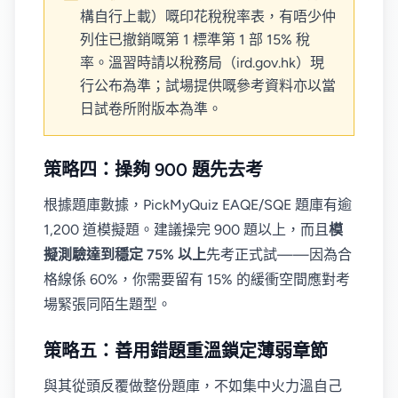
構自行上載）嘅印花稅稅率表，有唔少仲
列住已撤銷嘅第 1 標準第 1 部 15% 稅
率。溫習時請以稅務局（ird.gov.hk）現
行公布為準；試場提供嘅參考資料亦以當
日試卷所附版本為準。
策略四：操夠 900 題先去考
根據題庫數據，PickMyQuiz EAQE/SQE 題庫有逾
1,200 道模擬題。建議操完 900 題以上，而且
模
擬測驗達到穩定 75% 以上
先考正式試——因為合
格線係 60%，你需要留有 15% 的緩衝空間應對考
場緊張同陌生題型。
策略五：善用錯題重溫鎖定薄弱章節
與其從頭反覆做整份題庫，不如集中火力溫自己