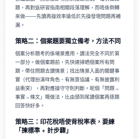
題，再對返研習指南相關段落理解，而唔係倒轉
來做——先讀再操效率遠低於先操發現問題再補
漏。
策略二：個案題要獨立備考，方法不同
個案分析題考的係場景應用，讀法完全不同於第
一部分。做個案題前，先快速掃晒個案所有問
題，帶住問題去讀情景；找出情景入面的關鍵事
實（代理扮演咩角色、有無簽協議、有無披露利
益衝突），再對應操守守則判斷。呢個「問題→
事實→條文」嘅做法，比由頭到尾讀個案再逐題
回答快好多。
策略三：印花稅唔使背稅率表，要練
「揀標準 + 計步驟」