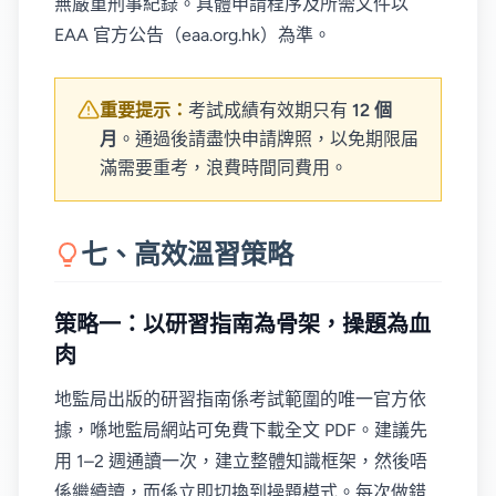
無嚴重刑事紀錄。具體申請程序及所需文件以
EAA 官方公告（eaa.org.hk）為準。
重要提示：
考試成績有效期只有
12 個
月
。通過後請盡快申請牌照，以免期限届
滿需要重考，浪費時間同費用。
七、高效溫習策略
策略一：以研習指南為骨架，操題為血
肉
地監局出版的研習指南係考試範圍的唯一官方依
據，喺地監局網站可免費下載全文 PDF。建議先
用 1–2 週通讀一次，建立整體知識框架，然後唔
係繼續讀，而係立即切換到操題模式。每次做錯