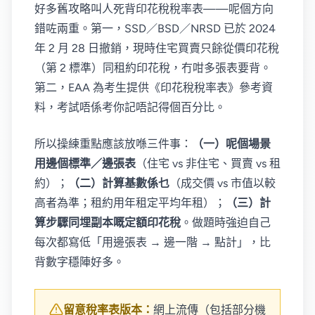
好多舊攻略叫人死背印花稅稅率表——呢個方向
錯咗兩重。第一，SSD／BSD／NRSD 已於 2024
年 2 月 28 日撤銷，現時住宅買賣只餘從價印花稅
（第 2 標準）同租約印花稅，冇咁多張表要背。
第二，EAA 為考生提供《印花稅稅率表》參考資
料，考試唔係考你記唔記得個百分比。
所以操練重點應該放喺三件事：
（一）呢個場景
用邊個標準／邊張表
（住宅 vs 非住宅、買賣 vs 租
約）；
（二）計算基數係乜
（成交價 vs 市值以較
高者為準；租約用年租定平均年租）；
（三）計
算步驟同埋副本嘅定額印花稅
。做題時強迫自己
每次都寫低「用邊張表 → 邊一階 → 點計」，比
背數字穩陣好多。
留意稅率表版本：
網上流傳（包括部分機