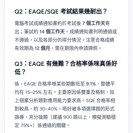
Q2：EAQE/SQE 考試結果幾耐出？
電腦考試成績通知書約於考試後
7 個工作天
寄
出；筆試約
14 個工作天
。成績通知書列明通過或
不通過，以及各部分的得分情況。注意合格成績
有效期為
12 個月
，需在期限內申請牌照。
Q3：EAQE 有幾難？合格率係咪真係好
低？
係，EAQE 合格率喺某些期數低至
9.1%
，整體平
均在 15–25% 左右。主要原因係雙重及格制，加
上個案分析題對應用能力要求高。SQE 合格率相
對較高，約 30–40%。唔好被多項選擇題的形式
誤導，充分操題（建議 900 題以上，模擬測驗穩
定 75%+）係通過的關鍵。