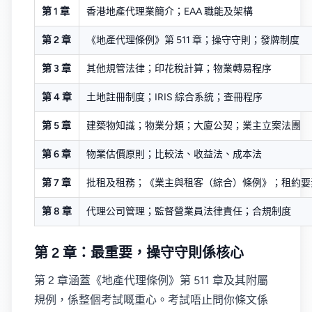
第 1 章
香港地產代理業簡介；EAA 職能及架構
第 2 章
《地產代理條例》第 511 章；操守守則；發牌制度
第 3 章
其他規管法律；印花稅計算；物業轉易程序
第 4 章
土地註冊制度；IRIS 綜合系統；查冊程序
第 5 章
建築物知識；物業分類；大廈公契；業主立案法團
第 6 章
物業估價原則；比較法、收益法、成本法
第 7 章
批租及租務；《業主與租客（綜合）條例》；租約要
第 8 章
代理公司管理；監督營業員法律責任；合規制度
第 2 章：最重要，操守守則係核心
第 2 章涵蓋《地產代理條例》第 511 章及其附屬
規例，係整個考試嘅重心。考試唔止問你條文係