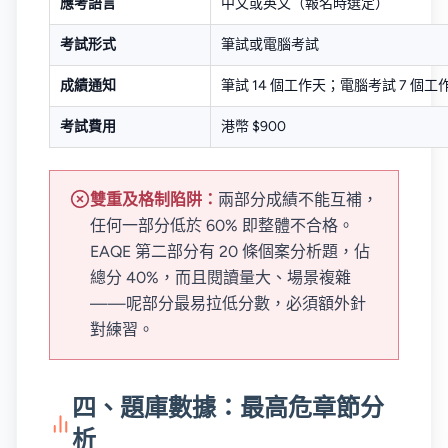
應考語言
中文或英文（報名時選定）
考試形式
筆試或電腦考試
成績通知
筆試 14 個工作天；電腦考試 7 個工
考試費用
港幣 $900
雙重及格制陷阱：
兩部分成績不能互補，
任何一部分低於 60% 即整體不合格。
EAQE 第二部分有 20 條個案分析題，佔
總分 40%，而且閱讀量大、場景複雜
——呢部分最易拉低分數，必須額外針
對練習。
四、題庫數據：最高危章節分
析