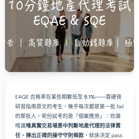
EAQE 合格率在某些期數低至
9.1%
——靠硬背
研習指南原文的考生，幾乎每次都是第一批 fail
的那批人。呢份試考的是「個案應用」：你識
唔識
喺真實交易場景中判斷地產代理的法律責
任、揀出正確的操守守則條款
，就係決定 pass