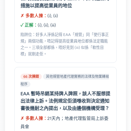
措施以提高從業員的地位
✗ 多數人揀：
(i), (ii)
✓ 正解：
(i), (ii), (iii)
陷阱位：好多人淨係記得 EAA「規管」同「使行事正
規」兩個功能，唔記得提高從業員地位都係法定職能
之一。三項全部都係，唔好見到 (iii) 似係「軟性目
標」就剔走佢。
66 次揀錯
其他規管地產代理實務的法律及物業轉易
程序
EAA 暫時吊銷某持牌人牌照，該人不服想提
出法律上訴。法例規定佢須喺收到決定通知
書後幾耐之內提出，以及由邊個機構受理？
✗ 多數人揀：
21天內；地產代理監管局上訴委
員會