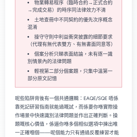
物業轉易程序（臨時合約→正式合約
→完成交易）的時序同法律效力不清
土地查冊中不同契約的優先次序概念
混淆
操守守則中利益衝突披露的細節要求
（代理有無代表雙方、有無書面同意等）
個案分析只睇表面結論，未有逐一識
別情景內的法律問題
輕視第二部分個案題，只集中溫第一
部分原文記憶
呢些陷阱背後有一個共通邏輯：EAQE/SQE 唔係
靠死記研習指南就能過嘅試，而係要你喺實際操
作場景中快速識別法律問題並作出正確判斷。操
題嘅核心價值，係逼你喺多個相似選項中揀出唯
一正確嗰個——呢個能力只有通過反覆練習才能