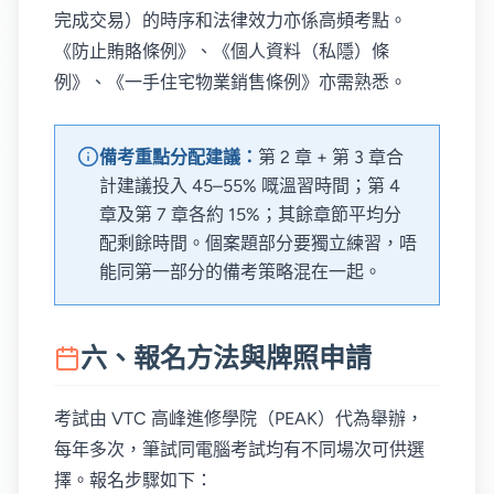
完成交易）的時序和法律效力亦係高頻考點。
《防止賄賂條例》、《個人資料（私隱）條
例》、《一手住宅物業銷售條例》亦需熟悉。
備考重點分配建議：
第 2 章 + 第 3 章合
計建議投入 45–55% 嘅溫習時間；第 4
章及第 7 章各約 15%；其餘章節平均分
配剩餘時間。個案題部分要獨立練習，唔
能同第一部分的備考策略混在一起。
六、報名方法與牌照申請
考試由 VTC 高峰進修學院（PEAK）代為舉辦，
每年多次，筆試同電腦考試均有不同場次可供選
擇。報名步驟如下：