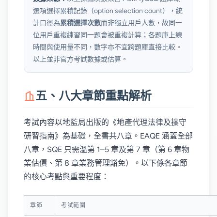
選項選擇累積記錄（option selection count），統
計口徑為
累積選擇次數
而非獨立用戶人數，故同一
位用戶重複練習同一題會被重複計算；各題庫上線
時間與使用量不同，數字亦不宜跨題庫直接比較。
以上並非官方考試數據或估算。
五、八大章節重點解析
考試內容以地監局出版的《地產代理法律及操守
研習指南》為基礎，全書共八章。EAQE 涵蓋全部
八章，SQE 只需溫第 1–5 章及第 7 章（第 6 章物
業估價、第 8 章業務管理豁免）。以下係各章節
的核心考點與重要程度：
章節
考試範圍