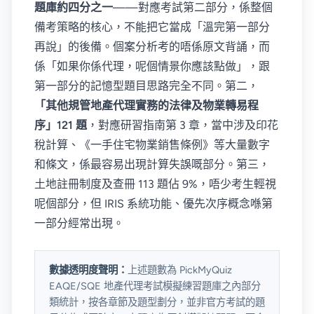
題庫約四分之一
——對應考試第二部分，係整個
備考策略的核心，不能把它當成「溫完第一部分
再說」的後備。個案分析考的唔係原文背誦，而
係「如果你係代理，呢個情景你應該點做」，跟
第一部分的記憶型題目思路完全不同。第二，
「其他規管地產代理實務的法律及物業轉易程
序」121 題
，對應研習指南第 3 章，當中涉及印花
稅計算、《一手住宅物業銷售條例》等大量數字
和條文，係最容易出現計算失誤嘅部分。第三，
土地註冊制度及查冊 113 題佔 9%，唔少考生輕視
呢個部分，但 IRIS 系統功能、優先次序概念喺第
一部分經常出現。
數據透明度聲明：
上述題數為 PickMyQuiz
EAQE/SQE 地產代理考試模擬練習題庫之內部分
類統計，按各章節及題型劃分，並非官方考試的題