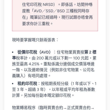
住宅印花稅 NRSD）。即係話，坊間仲喺
度教「AVD／SSD／BSD 三種稅同時存
在」嘅筆記已經過時，現行試題亦唔會再
要求你計三重稅。
現時要掌握嘅只餘兩張表：
從價印花稅（AVD）
：住宅物業買賣按
第 2 標
準
稅率計，由 200 萬元或以下劃一 100 元起，累
進至最高 4.25%。重點係識分邊個成交價落喺邊
一階、以及邊啲情況（例如非住宅物業、公司名
義購入）有唔同處理。
租約印花稅
：按租期長短分級（1 年或以下、1
至 3 年、超過 3 年），以年租或平均年租為基數
計算，另加每份副本嘅定額印花稅。
物業轉易程序（臨時買賣合約→正式買賣合約→