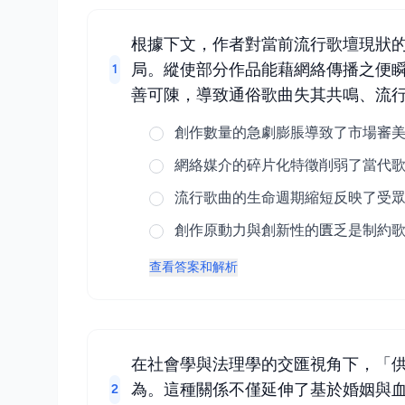
根據下文，作者對當前流行歌壇現狀的
局。縱使部分作品能藉網絡傳播之便
1
善可陳，導致通俗歌曲失其共鳴、流
創作數量的急劇膨脹導致了市場審
網絡媒介的碎片化特徵削弱了當代
流行歌曲的生命週期縮短反映了受
創作原動力與創新性的匱乏是制約
查看答案和解析
在社會學與法理學的交匯視角下，「
為。這種關係不僅延伸了基於婚姻與
2