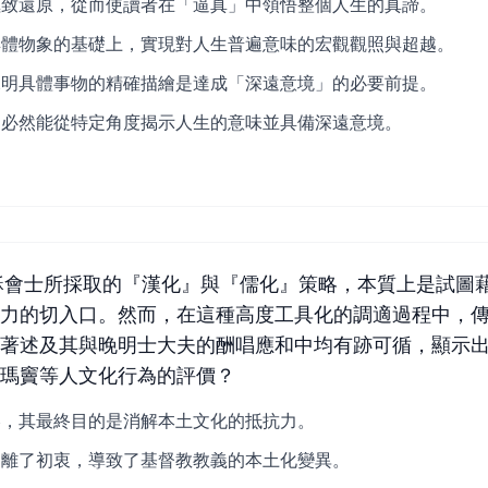
極致還原，從而使讀者在「逼真」中領悟整個人生的真諦。
具體物象的基礎上，實現對人生普遍意味的宏觀觀照與超越。
說明具體事物的精確描繪是達成「深遠意境」的必要前提。
，必然能從特定角度揭示人生的意味並具備深遠意境。
穌會士所採取的『漢化』與『儒化』策略，本質上是試圖
阻力的切入口。然而，在這種高度工具化的調適過程中，
著述及其與晚明士大夫的酬唱應和中均有跡可循，顯示出
利瑪竇等人文化行為的評價？
略，其最終目的是消解本土文化的抵抗力。
偏離了初衷，導致了基督教教義的本土化變異。