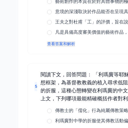
藝術創作的本質在於對具體事物的
意境的深淺取決於作品能否在呈現
王夫之對杜甫「工」的評價，旨在
凡是具備高度審美價值的藝術作品
查看答案和解析
閱讀下文，回答問題： 「利瑪竇等耶
想框架，為基督教教義的植入尋求低
5
的折服，這種心態轉變在利瑪竇的中文
上文，下列哪項最能精確概括作者對
傳教士的「儒化」行為純屬傳教策
利瑪竇對中學的折服使其傳教活動