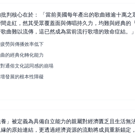
批判核心在於： 「當前美國每年產出的歌曲雖逾十萬之
瞬間走紅，然其受眾覆蓋面與傳唱持久力，均難與經典的
行歌曲難以流傳，這已然成為當前流行歌壇的致命症結。
美疲勞與傳播效率低下
歌曲的經典化轉化能力
眾對通俗文化認同感的崩塌
歌壇發展的根本性障礙
供養」被定義為具備自立能力的親屬對經濟匱乏且生活無
血緣的原始連結，更透過經濟資源的流動將成員重新錨定