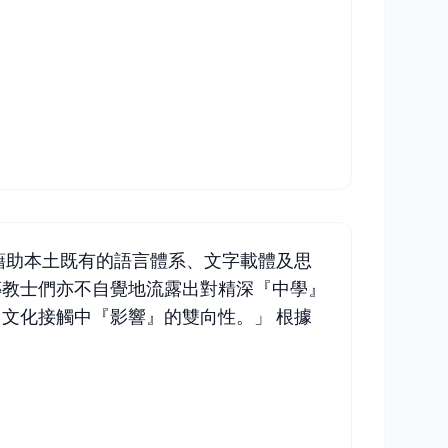
藉助本土既有的語言體系、文字載體及思
傳教士們亦不自覺地流露出對精深『中學』
文化接觸中『影響』的雙向性。」 根據