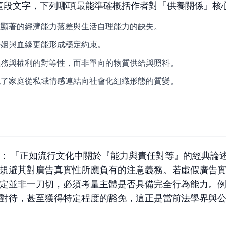
這段文字，下列哪項最能準確概括作者對「供養關係」核
在顯著的經濟能力落差與生活自理能力的缺失。
婚姻與血緣更能形成穩定約束。
義務與權利的對等性，而非單向的物質供給與照料。
現了家庭從私域情感連結向社會化組織形態的質變。
： 「正如流行文化中關於『能力與責任對等』的經典論
規避其對廣告真實性所應負有的注意義務。若虛假廣告
定並非一刀切，必須考量主體是否具備完全行為能力。
對待，甚至獲得特定程度的豁免，這正是當前法學界與公