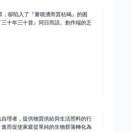
眾，卻陷入了『量噴湧而質枯竭』的困
『三十年三十首』同日而語。創作端的乏
」
法自理者，提供物質供給與生活照料的行
，進而促使家庭從單純的生物群落轉化為