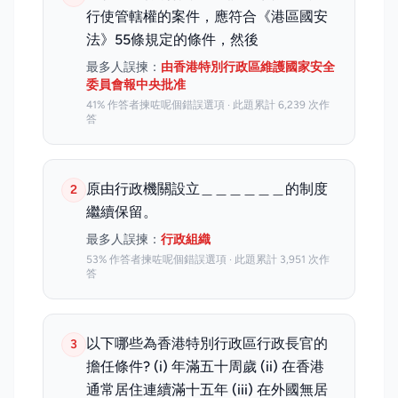
行使管轄權的案件，應符合《港區國安
法》55條規定的條件，然後
最多人誤揀：
由香港特別行政區維護國家安全
委員會報中央批准
41% 作答者揀咗呢個錯誤選項 · 此題累計 6,239 次作
答
原由行政機關設立＿＿＿＿＿＿的制度
2
繼續保留。
最多人誤揀：
行政組織
53% 作答者揀咗呢個錯誤選項 · 此題累計 3,951 次作
答
以下哪些為香港特別行政區行政長官的
3
擔任條件? (i) 年滿五十周歲 (ii) 在香港
通常居住連續滿十五年 (iii) 在外國無居