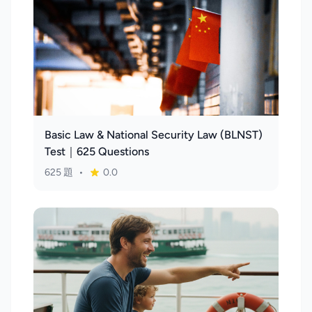
Basic Law & National Security Law (BLNST)
Test｜625 Questions
625 題
•
0.0