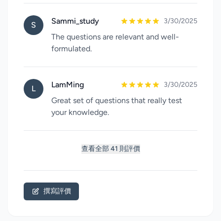
Sammi_study
3/30/2025
S
The questions are relevant and well-
formulated.
LamMing
3/30/2025
L
Great set of questions that really test
your knowledge.
查看全部 41 則評價
撰寫評價