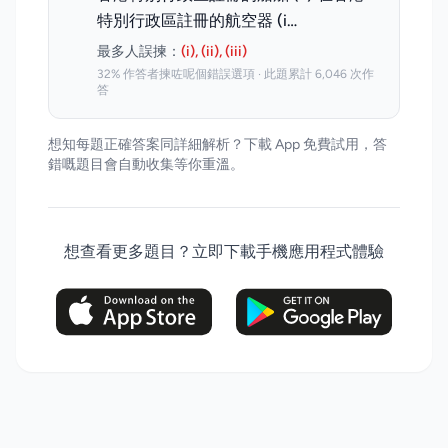
特別行政區註冊的航空器 (i…
最多人誤揀：
(i), (ii), (iii)
32% 作答者揀咗呢個錯誤選項 · 此題累計 6,046 次作
答
想知每題正確答案同詳細解析？下載 App 免費試用，答
錯嘅題目會自動收集等你重溫。
想查看更多題目？立即下載手機應用程式體驗