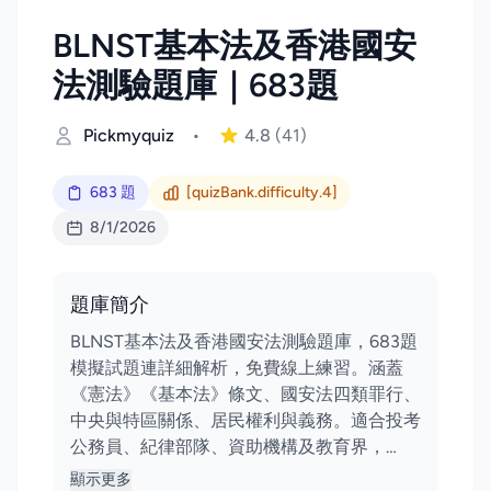
BLNST基本法及香港國安
法測驗題庫｜683題
Pickmyquiz
•
4.8
(41)
683 題
[quizBank.difficulty.4]
8/1/2026
題庫簡介
BLNST基本法及香港國安法測驗題庫，683題
模擬試題連詳細解析，免費線上練習。涵蓋
《憲法》《基本法》條文、國安法四類罪行、
中央與特區關係、居民權利與義務。適合投考
公務員、紀律部隊、資助機構及教育界，…
顯示更多