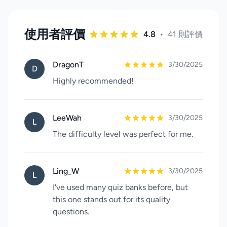
使用者評價
4.8
•
41 則評價
DragonT
3/30/2025
D
Highly recommended!
LeeWah
3/30/2025
L
The difficulty level was perfect for me.
Ling_W
3/30/2025
L
I've used many quiz banks before, but
this one stands out for its quality
questions.