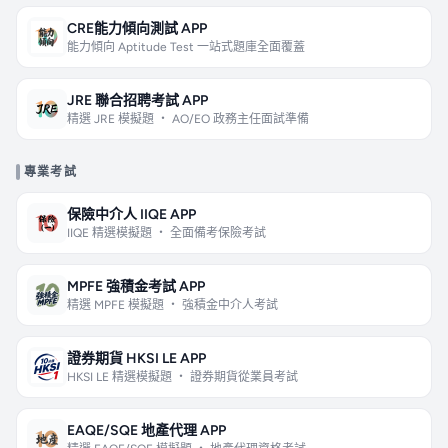
CRE能力傾向測試 APP
能力傾向 Aptitude Test 一站式題庫全面覆蓋
JRE 聯合招聘考試 APP
精選 JRE 模擬題 ・ AO/EO 政務主任面試準備
專業考試
保險中介人 IIQE APP
IIQE 精選模擬題 ・ 全面備考保險考試
MPFE 強積金考試 APP
精選 MPFE 模擬題 ・ 強積金中介人考試
證券期貨 HKSI LE APP
HKSI LE 精選模擬題 ・ 證券期貨從業員考試
EAQE/SQE 地產代理 APP