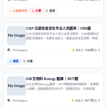
題。實際考試含問答、選擇、是非及配對題型，助你一次
合格。題目按九大主題分類，可針對弱項專題操練。
公務員考試
大學
香港
CISP 注册信息安全专业人员题库｜1399题
CISP注册信息安全专业人员认证考试题库，1399道模拟试
题配详细解析，免费在线练习。覆盖信息安全保障、网络
安全监管、信息安全管理、业务连续性、安全工程与运
营、安全评估、信息安全支撑技术、物理与网络通信安
Pickmyquiz
0.0
1399題
0
全、计算环境安全、软件安全开发十大知识域，助你一次
通过。题目按知识域分类，可针对弱项专题操练。
職業
中國
DSE生物科 Biology 題庫｜3877題
DSE生物科Biology題庫，3877題練習連詳細解析，免費線
上操練。涵蓋細胞與生命分子、遺傳與演化、生物與環
境、健康與疾病四大必修範疇及選修單元，兼顧核心概
念、專有名詞、實驗設計與資料題技巧，附常錯陷阱提
Pickmyquiz
0.0
3877題
0
示。適合DSE生物科考生打好基礎及衝刺5**。題目按課題