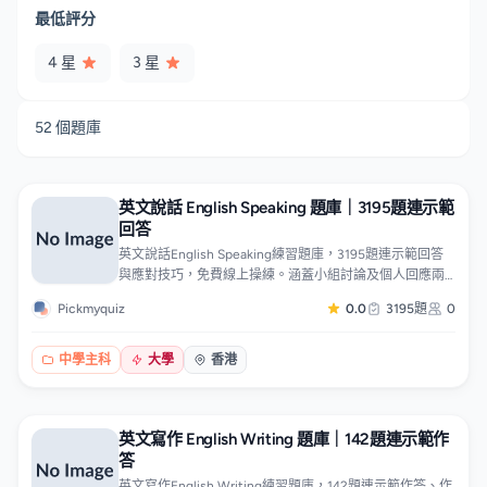
最低評分
4 星
3 星
52 個題庫
英文說話 English Speaking 題庫｜3195題連示範
回答
英文說話English Speaking練習題庫，3195題連示範回答
與應對技巧，免費線上操練。涵蓋小組討論及個人回應兩
大部分，附常用句式、論點鋪排、追問應對、時間分配及
Pickmyquiz
0.0
3195題
0
評分重點。適合準備各類公開試及入職英文口試考生，練
到夠膽開口。題目按題型及主題分類，可針對弱項專題操
練，逐條對照示範答案。
中學主科
大學
香港
英文寫作 English Writing 題庫｜142題連示範作
答
英文寫作English Writing練習題庫，142題連示範作答、作