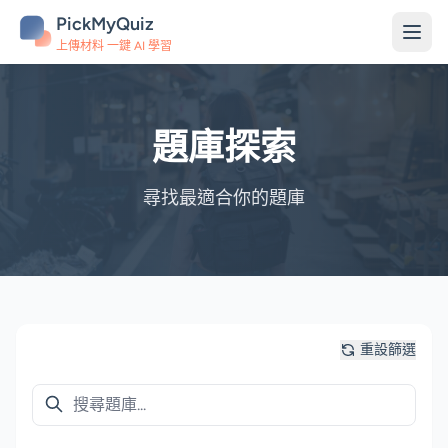
PickMyQuiz
上傳材料 一鍵 AI 學習
題庫探索
尋找最適合你的題庫
重設篩選