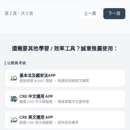
第 2 頁，共 5 頁
上一頁
下一頁
還需要其他學習 / 效率工具？誠意推薦使用：
公務員考試
基本法及國安法APP
極致精選 BLNST 題庫 ・ 每題附詳細原文解釋
CRE 中文運用 APP
嚴選 CRE 中文模擬題 ・ 極速掌握中文運用卷
CRE 英文運用 APP
精選 CRE 英文模擬題 ・ 助你高效備考