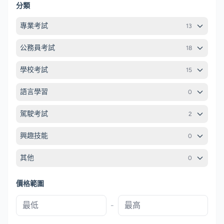
分類
專業考試
13
公務員考試
18
學校考試
15
語言學習
0
駕駛考試
2
興趣技能
0
其他
0
價格範圍
-