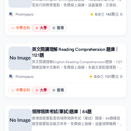
答技巧與教學重點，免費線上操練。涵蓋審題、文章結
構、段落鋪排、連接詞運用、用詞語法及評分重點，每題
Pickmyquiz
0.0
142題
0
附高分示範答案與常見扣分位分析。適合準備各類公開試
及入職英文寫作卷考生。題目按題型及主題分類，可針對
弱項專題操練，逐篇對照範文改進。
中學主科
大學
香港
英文閱讀理解 Reading Comprehension 題庫｜
1121題
英文閱讀理解English Reading Comprehension題庫，1121
題練習連中文解析，免費線上操練。多篇文章配選擇題、
短答題、配對及表格題，分Part A與Part B兩層難度，涵蓋
Pickmyquiz
0.0
1121題
0
主旨理解、細節搜尋、推論、指代關係及詞義判斷，附答
題步驟拆解。題目按篇章分類，可逐篇操練。
中學主科
大學
香港
領隊領牌考試(筆試)題庫｜84題
香港旅遊業監管局領隊領牌考試（筆試）題庫，84題練習
連答題要點及範文參考，免費線上操練。涵蓋領隊職務、
出境旅行團運作、緊急事故與危機處理、旅客投訴處理等