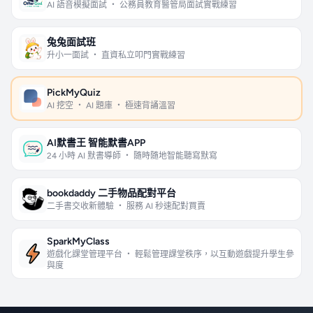
AI 語音模擬面試 ・ 公務員教育醫管局面試實戰練習
兔兔面試班
升小一面試 ・ 直資私立叩門實戰練習
PickMyQuiz
AI 挖空 ・ AI 題庫 ・ 極速背誦溫習
AI默書王 智能默書APP
24 小時 AI 默書導師 ・ 隨時隨地智能聽寫默寫
bookdaddy 二手物品配對平台
二手書交收新體驗 ・ 服務 AI 秒速配對買賣
SparkMyClass
遊戲化課堂管理平台 ・ 輕鬆管理課堂秩序，以互動遊戲提升學生參
與度