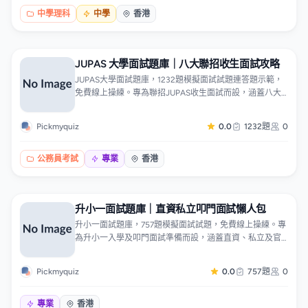
分類，可針對弱項專題操練。
中學理科
中學
香港
JUPAS 大學面試題庫｜八大聯招收生面試攻略
JUPAS大學面試題庫，1232題模擬面試試題連答題示範，
免費線上操練。專為聯招JUPAS收生面試而設，涵蓋八大
院校各學系及收生面試常見題型，包括自我介紹、選科動
機、時事議題、小組討論、英語應對、學系專業提問及個
Pickmyquiz
0.0
1232題
0
人專長陳述，每題附答題框架與回應要點。題目按院校及
學系分類，可針對心儀學系專題操練。
公務員考試
專業
香港
升小一面試題庫｜直資私立叩門面試懶人包
升小一面試題庫，757題模擬面試試題，免費線上操練。專
為升小一入學及叩門面試準備而設，涵蓋直資、私立及官
津小學常見題型，包括自我介紹、常識問答、看圖說故
事、聆聽指令、小組遊戲觀察、家長面談環節及常見追
Pickmyquiz
0.0
757題
0
問，每題附答題方向、評分準則與親子練習指引。題目按
題型分類，可重複操練，手機App隨時刷題。
專業
香港