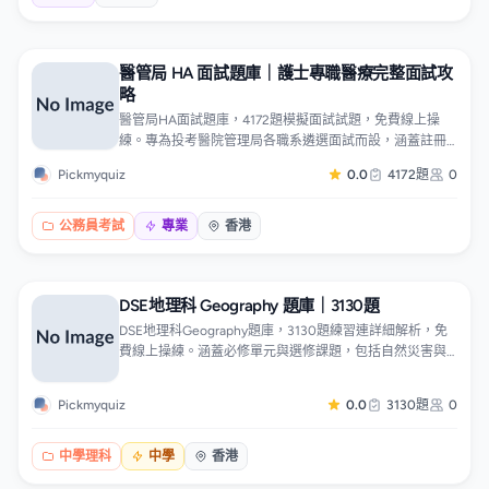
醫管局 HA 面試題庫｜護士專職醫療完整面試攻
略
醫管局HA面試題庫，4172題模擬面試試題，免費線上操
練。專為投考醫院管理局各職系遴選面試而設，涵蓋註冊
護士、登記護士、專職醫療、病人服務助理及行政支援職
Pickmyquiz
0.0
4172題
0
系，題目包括自我介紹、處境判斷、專業操守、團隊協
作、醫管局政策及公營醫療時事，每題附答題框架及回應
要點。題目按職系及題型分類，可針對弱項專題操練。
公務員考試
專業
香港
DSE地理科 Geography 題庫｜3130題
DSE地理科Geography題庫，3130題練習連詳細解析，免
費線上操練。涵蓋必修單元與選修課題，包括自然災害與
風險、河流及海岸環境、工業區位轉變、可持續城市發
展、糧食與水資源問題，附地圖判讀及數據題技巧。適合
Pickmyquiz
0.0
3130題
0
DSE地理科考生操練資料題，衝刺5**。題目按課題分類，
可針對弱項專題操練。
中學理科
中學
香港