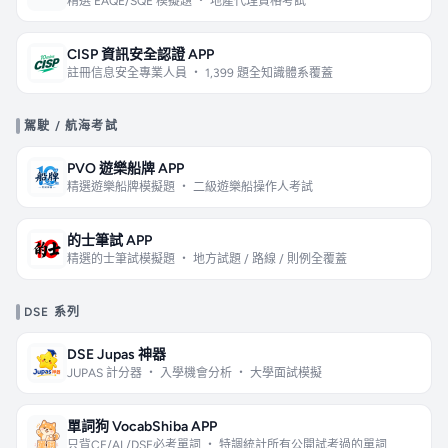
精選 EAQE/SQE 模擬題 ・ 地產代理資格考試
CISP 資訊安全認證 APP
註冊信息安全專業人員 ・ 1,399 題全知識體系覆蓋
駕駛 / 航海考試
PVO 遊樂船牌 APP
精選遊樂船牌模擬題 ・ 二級遊樂船操作人考試
的士筆試 APP
精選的士筆試模擬題 ・ 地方試題 / 路線 / 則例全覆蓋
DSE 系列
DSE Jupas 神器
JUPAS 計分器 ・ 入學機會分析 ・ 大學面試模擬
單詞狗 VocabShiba APP
只背CE/AL/DSE必考單詞 ・ 特調統計所有公開試考過的單詞