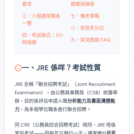
要求
題庫與練習
三、六個適用職系
七、備考策略
一覽
八、常見失分位
四、考試格式：3小
九、常見問題 FAQ
時兩題
一、JRE 係咩？考試性質
JRE 全稱「聯合招聘考試」（Joint Recruitment
Examination），由公務員事務局（CSB）統籌舉
辦，目的係評估申請人嘅
分析能力及書面溝通能
力
，為多個學位職系進行聯合招聘。
同 CRE（公務員綜合招聘考試）唔同，JRE 唔係
常設考試——佢每年只舉行一次，通常喺
11月至