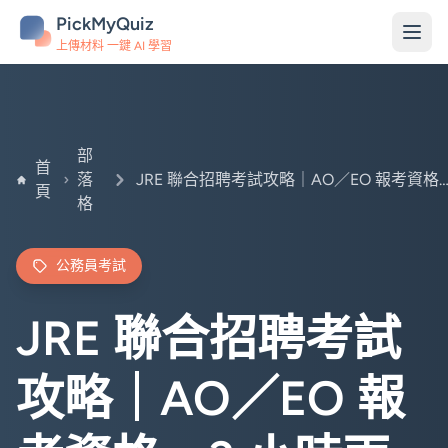
PickMyQuiz
上傳材料 一鍵 AI 學習
部
首
落
JRE 聯合招聘考試攻略｜AO／EO 報考資格・3 小時兩題｜2026 
頁
格
公務員考試
JRE 聯合招聘考試
攻略｜AO／EO 報