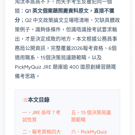
淘汰率居高不下，而失手考生反覆犯同一個
錯：
Q1 英文個案題照搬資料原文，直接不獲
分
；Q2 中文政策論文立場唔清晰、欠缺具體政
策例子。識夠係條件，但識唔識按考試要求輸
出，才是決定成敗的地方。本文根據公務員事
務局公開資訊，完整覆蓋2026報考資格、6個
適用職系、15個決策局議題範疇，以及
PickMyQuiz JRE 題庫逾 400 道原創練習題嘅
備考思路。
本文目錄
一、JRE 係咩？考
五、15 個決策局議
試性質
題範疇
二、報考資格四大
六、PickMyQuiz