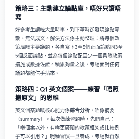
策略三：主動建立論點庫，唔好只讀唔
寫
好多考生讀咗大量時事，到下筆時卻發現論點零
散、無法成文。解決方法係主動整理：將每個政
策局嘅主要議題，各自寫下3至5個正面論點同3至
5個反面論點，並為每個論點配至少一個具體政策
措施或數據佐證。積累夠量之後，考場面對任何
議題都能信手拈來。
策略四：Q1 英文個案——練習「唔照
搬原文」的思維
英文個案題嘅核心能力係
綜合分析
，唔係摘要
（summary）。每次做練習題時，先問自己：
「喺個案以外，有咩更廣闊的政策框架或比較例
子可以引用？」呢種習慣一旦養成，考場就自然