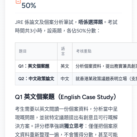
50%
JRE 係論文及個案分析筆試，
唔係選擇題
。考試
時間共3小時，設兩題，各佔50%分數：
語
題目
考核重點
言
Q1：英文個案題
英文
分析個案資料，提出務實兼具創意的解決
Q2：中文政策論文
中文
就香港某政策議題表明立場（支
Q1 英文個案題（English Case Study）
考生需要以英文閱讀一份個案資料，分析當中呈
現嘅問題，並就特定議題提出有創意且可行嘅解
決方案。評分標準強調
獨立思考
：僅僅把個案原
文資料重新整理一遍，不會獲得分數，甚至可能