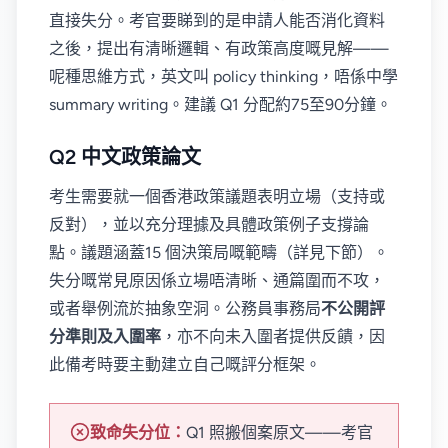
直接失分。考官要睇到的是申請人能否消化資料
之後，提出有清晰邏輯、有政策高度嘅見解——
呢種思維方式，英文叫 policy thinking，唔係中學
summary writing。建議 Q1 分配約75至90分鐘。
Q2 中文政策論文
考生需要就一個香港政策議題表明立場（支持或
反對），並以充分理據及具體政策例子支撐論
點。議題涵蓋15 個決策局嘅範疇（詳見下節）。
失分嘅常見原因係立場唔清晰、通篇圍而不攻，
或者舉例流於抽象空洞。公務員事務局
不公開評
分準則及入圍率
，亦不向未入圍者提供反饋，因
此備考時要主動建立自己嘅評分框架。
致命失分位：
Q1 照搬個案原文——考官