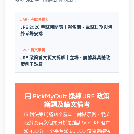
我哋 JRE 專門站嘅延伸閱讀：
JRE・考試時間表
JRE 2026 考試時間表｜報名期、筆試日期與海
外考場安排
JRE・範文示範
JRE 政策論文範文拆解｜立場、論據與具體政
策例子點寫
用 PickMyQuiz 操練 JRE 政策
議題及論文備考
15 個決策局議題全覆蓋，論點示例、範文
操練及英文個案分析思維訓練。JRE 題庫
逾 400 題，全平台逾 60,000 道原創練習