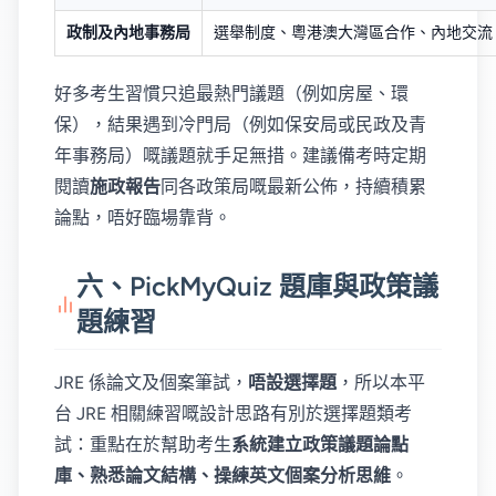
政制及內地事務局
選舉制度、粵港澳大灣區合作、內地交流
好多考生習慣只追最熱門議題（例如房屋、環
保），結果遇到冷門局（例如保安局或民政及青
年事務局）嘅議題就手足無措。建議備考時定期
閱讀
施政報告
同各政策局嘅最新公佈，持續積累
論點，唔好臨場靠背。
六、PickMyQuiz 題庫與政策議
題練習
JRE 係論文及個案筆試，
唔設選擇題
，所以本平
台 JRE 相關練習嘅設計思路有別於選擇題類考
試：重點在於幫助考生
系統建立政策議題論點
庫、熟悉論文結構、操練英文個案分析思維
。