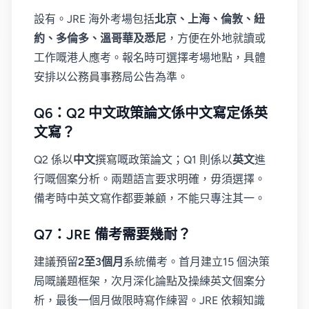
設有。JRE 海外考場包括
北京、上海、倫敦、紐
約、多倫多、溫哥華及悉尼
，方便在外地就讀或
工作嘅港人應考。報名時可選擇考場地點，具體
安排以公務員事務局公告為準。
Q6：Q2 中文政策論文係中文寫定係英
文寫？
Q2 係以
中文
撰寫嘅政策論文；Q1 則係以
英文
進
行嘅個案分析。兩題語言要求明確，毋須選擇。
備考時中英文寫作都要兼顧，不能只專注其一。
Q7：JRE 備考需要幾耐？
建議預留
2至3個月
系統備考。首月建立15 個決策
局嘅議題框架，次月深化論點及操練英文個案分
析，最後一個月做限時寫作練習。JRE 依賴知識