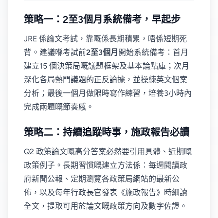
策略一：2至3個月系統備考，早起步
JRE 係論文考試，靠嘅係長期積累，唔係短期死
背。建議喺考試前
2至3個月
開始系統備考：首月
建立15 個決策局嘅議題框架及基本論點庫；次月
深化各局熱門議題的正反論據，並操練英文個案
分析；最後一個月做限時寫作練習，培養3小時內
完成兩題嘅節奏感。
策略二：持續追蹤時事，施政報告必讀
Q2 政策論文嘅高分答案必然要引用具體、近期嘅
政策例子。長期習慣嘅建立方法係：每週閱讀政
府新聞公報、定期瀏覽各政策局網站的最新公
佈，以及每年行政長官發表《施政報告》時細讀
全文，提取可用於論文嘅政策方向及數字佐證。