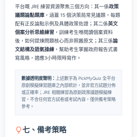
平台嘅 JRE 練習資源聚焦三個方向：其一係
政策
議題論點題庫
，涵蓋 15 個決策局常見議題，每題
配有正反論點示例及具體政策佐證；其二係
英文
個案分析思維練習
，訓練考生喺閱讀個案資料
後，如何提煉問題核心而非照搬原文；其三係
論
文結構及語氣操練
，幫助考生掌握政府報告式書
寫風格，適應3小時限時寫作。
數據透明度聲明：
上述數字為 PickMyQuiz 全平台
原創模擬練習題庫之內部統計，並非官方試題分佈
或正確率；JRE 相關練習為原創政策議題模擬練
習，不含任何官方試卷或考試內容，僅供備考策略
參考。
七、備考策略