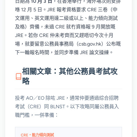
日期為
10 月 3 日
，在香港舉行，海外場次則安排
喺 12 月 5 日。JRE 報考資格要求 CRE 三卷（中
文運用、英文運用達二級或以上、能力傾向測試
及格）齊備，未過 CRE 就冇資格報 9 月開放嘅
JRE。若你 CRE 仲未考齊而又趕唔切今次十月
場，就要留意公務員事務局（csb.gov.hk）公布嘅
下一輪報名時間，並同步準備 JRE 論文操練。
相關文章：其他公務員考試攻
略
投考 AO／EO 除咗 JRE，通常仲要通過綜合招聘
考試（CRE）同 BLNST。以下攻略同屬公務員入
職門檻，一併準備：
CRE・能力傾向測試