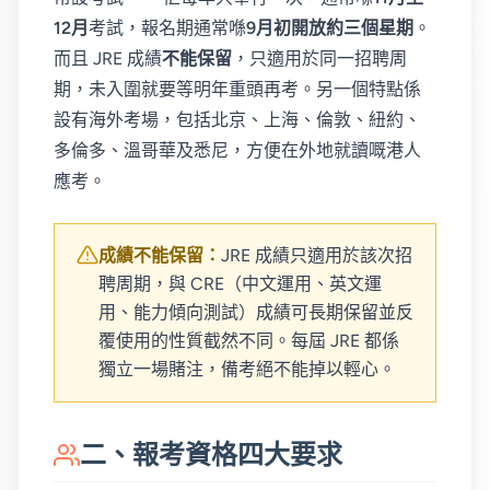
12月
考試，報名期通常喺
9月初開放約三個星期
。
而且 JRE 成績
不能保留
，只適用於同一招聘周
期，未入圍就要等明年重頭再考。另一個特點係
設有海外考場，包括北京、上海、倫敦、紐約、
多倫多、溫哥華及悉尼，方便在外地就讀嘅港人
應考。
成績不能保留：
JRE 成績只適用於該次招
聘周期，與 CRE（中文運用、英文運
用、能力傾向測試）成績可長期保留並反
覆使用的性質截然不同。每屆 JRE 都係
獨立一場賭注，備考絕不能掉以輕心。
二、報考資格四大要求