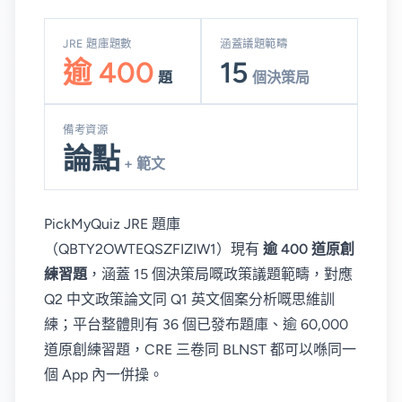
JRE 題庫題數
涵蓋議題範疇
逾 400
15
題
個決策局
備考資源
論點
+ 範文
PickMyQuiz JRE 題庫
（QBTY2OWTEQSZFIZIW1）現有
逾 400 道原創
練習題
，涵蓋 15 個決策局嘅政策議題範疇，對應
Q2 中文政策論文同 Q1 英文個案分析嘅思維訓
練；平台整體則有 36 個已發布題庫、逾 60,000
道原創練習題，CRE 三卷同 BLNST 都可以喺同一
個 App 內一併操。