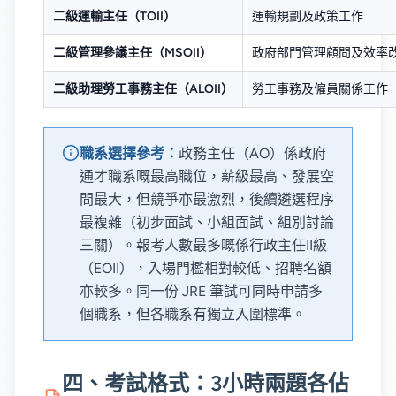
二級運輸主任（TOII）
運輸規劃及政策工作
二級管理參議主任（MSOII）
政府部門管理顧問及效率
二級助理勞工事務主任（ALOII）
勞工事務及僱員關係工作
職系選擇參考：
政務主任（AO）係政府
通才職系嘅最高職位，薪級最高、發展空
間最大，但競爭亦最激烈，後續遴選程序
最複雜（初步面試、小組面試、組別討論
三關）。報考人數最多嘅係行政主任II級
（EOII），入場門檻相對較低、招聘名額
亦較多。同一份 JRE 筆試可同時申請多
個職系，但各職系有獨立入圍標準。
四、考試格式：3小時兩題各佔