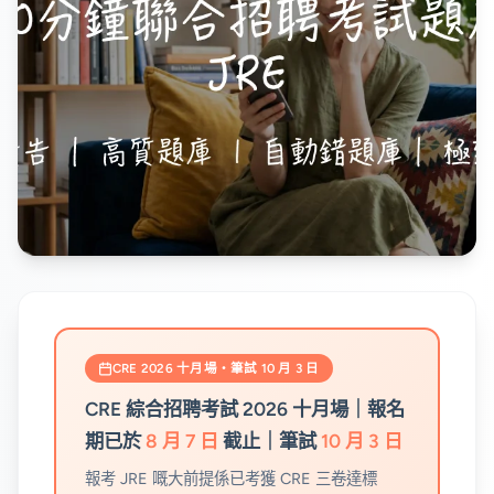
CRE 2026 十月場・筆試 10 月 3 日
CRE 綜合招聘考試 2026 十月場｜報名
期已於
8 月 7 日
截止｜筆試
10 月 3 日
報考 JRE 嘅大前提係已考獲 CRE 三卷達標