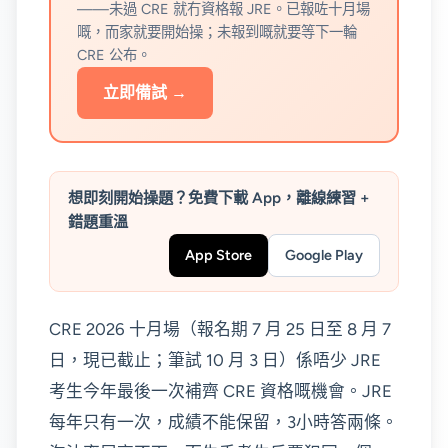
——未過 CRE 就冇資格報 JRE。已報咗十月場
嘅，而家就要開始操；未報到嘅就要等下一輪
CRE 公布。
立即備試 →
想即刻開始操題？免費下載 App，離線練習 +
錯題重溫
App Store
Google Play
CRE 2026 十月場（報名期 7 月 25 日至 8 月 7
日，現已截止；筆試 10 月 3 日）係唔少 JRE
考生今年最後一次補齊 CRE 資格嘅機會。JRE
每年只有一次，成績不能保留，3小時答兩條。