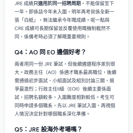
JRE 成績
只適用於同一招聘周期
，不能保留至下
一年。即係話今年未入圍，明年再考就係全新一
張「白紙」，無法繼承今年嘅成績。呢一點與
CRE 成績可長期保留並反覆使用嘅機制截然不
同，係備考時必須了解嘅重要規則。
Q4：AO 同 EO 邊個好考？
兩者用同一份 JRE 筆試，但後續遴選程序差別很
大。政務主任（AO）係通才職系最高職位，後續
需通過初步面試、小組面試及組別討論三關，競
爭最激烈；行政主任II級（EOII）後續主要係面
試，招聘名額較多，入圍難度相對較低。考生可
同時申請多個職系，先以 JRE 筆試入圍，再視個
人情況決定針對哪個職系深化準備。
Q5：JRE 設海外考場嗎？