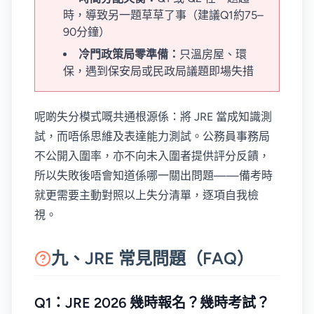
時，導致另一題草草了事（建議Q1約75–
90分鐘）
冷門政策局零準備：
只溫房屋、環
保，遇到保安局或民政局議題即場失措
呢啲失分模式嘅共通根源係：將 JRE 當成知識測
試，而唔係思維及表達能力測試。公務員事務局
不公開入圍率，亦不向未入圍者提供評分反饋，
所以失敗後唔會知道係哪一關出問題——備考時
就更需要主動對照以上失分清單，逐項自我檢
視。
九、JRE 常見問題（FAQ）
Q1：JRE 2026 幾時報名？幾時考試？