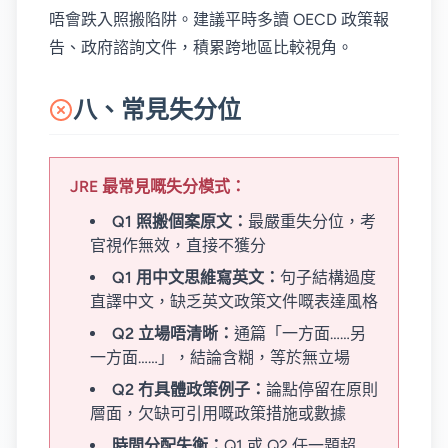
唔會跌入照搬陷阱。建議平時多讀 OECD 政策報
告、政府諮詢文件，積累跨地區比較視角。
八、常見失分位
JRE 最常見嘅失分模式：
Q1 照搬個案原文：
最嚴重失分位，考
官視作無效，直接不獲分
Q1 用中文思維寫英文：
句子結構過度
直譯中文，缺乏英文政策文件嘅表達風格
Q2 立場唔清晰：
通篇「一方面……另
一方面……」，結論含糊，等於無立場
Q2 冇具體政策例子：
論點停留在原則
層面，欠缺可引用嘅政策措施或數據
時間分配失衡：
Q1 或 Q2 任一題超