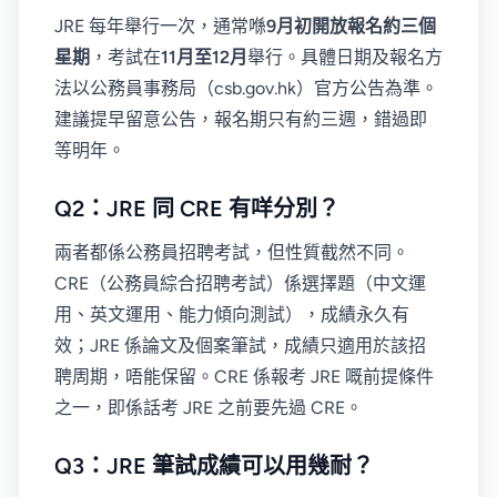
JRE 每年舉行一次，通常喺
9月初開放報名約三個
星期
，考試在
11月至12月
舉行。具體日期及報名方
法以公務員事務局（csb.gov.hk）官方公告為準。
建議提早留意公告，報名期只有約三週，錯過即
等明年。
Q2：JRE 同 CRE 有咩分別？
兩者都係公務員招聘考試，但性質截然不同。
CRE（公務員綜合招聘考試）係選擇題（中文運
用、英文運用、能力傾向測試），成績永久有
效；JRE 係論文及個案筆試，成績只適用於該招
聘周期，唔能保留。CRE 係報考 JRE 嘅前提條件
之一，即係話考 JRE 之前要先過 CRE。
Q3：JRE 筆試成績可以用幾耐？