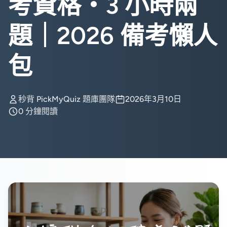
考資格・3 小時兩
題｜2026 備考懶人
包
秒背 PickMyQuiz 題庫團隊
2026年3月10日
0 分鐘閱讀