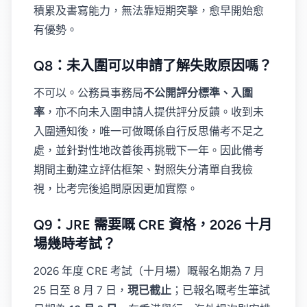
積累及書寫能力，無法靠短期突擊，愈早開始愈
有優勢。
Q8：未入圍可以申請了解失敗原因嗎？
不可以。公務員事務局
不公開評分標準、入圍
率
，亦不向未入圍申請人提供評分反饋。收到未
入圍通知後，唯一可做嘅係自行反思備考不足之
處，並針對性地改善後再挑戰下一年。因此備考
期間主動建立評估框架、對照失分清單自我檢
視，比考完後追問原因更加實際。
Q9：JRE 需要嘅 CRE 資格，2026 十月
場幾時考試？
2026 年度 CRE 考試（十月場）嘅報名期為 7 月
25 日至 8 月 7 日，
現已截止
；已報名嘅考生筆試