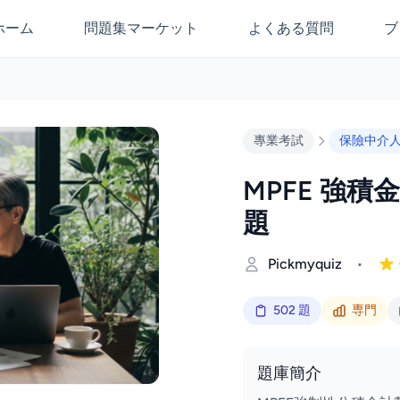
ホーム
問題集マーケット
よくある質問
ブ
專業考試
保險中介
MPFE 強積
題
Pickmyquiz
•
502 題
専門
題庫簡介