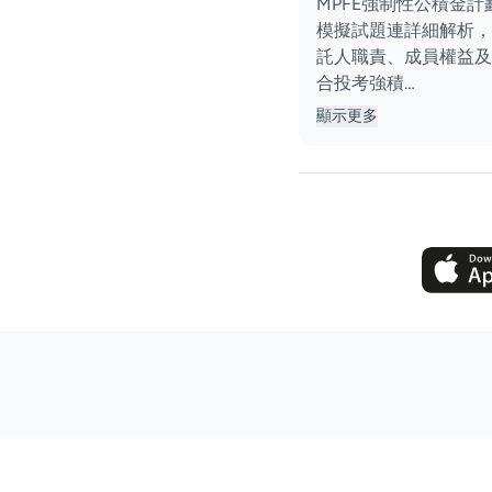
MPFE強制性公積金
模擬試題連詳細解析，
託人職責、成員權益及
合投考強積…
顯示更多