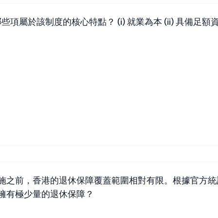
該制度的核心特點？ (i) 就業為本 (ii) 具備足額資金 (
施之前，香港的退休保障覆蓋範圍相對有限。根據官方統計
擁有極少量的退休保障？