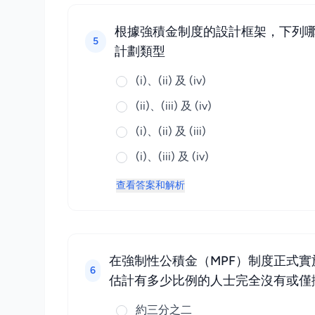
根據強積金制度的設計框架，下列哪些項屬於
5
計劃類型
(i)、(ii) 及 (iv)
(ii)、(iii) 及 (iv)
(i)、(ii) 及 (iii)
(i)、(iii) 及 (iv)
查看答案和解析
在強制性公積金（MPF）制度正式實
6
估計有多少比例的人士完全沒有或僅
約三分之二