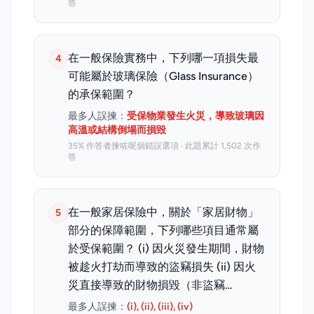
答
在一般保險實務中，下列哪一項損失最
4
可能屬於玻璃保險（Glass Insurance）
的承保範圍？
最多人誤揀：
受保物業發生火災，導致玻璃因
高溫或結構倒塌而損毀
35% 作答者揀咗呢個錯誤選項 · 此題累計 1,502 次作
答
在一般家居保險中，關於「家居財物」
5
部分的保障範圍，下列哪些項目通常屬
於受保範圍？ (i) 因火災發生期間，財物
被趁火打劫而導致的盜竊損失 (ii) 因火
災直接導致的財物損毀（非盜竊…
最多人誤揀：
(i), (ii), (iii), (iv)