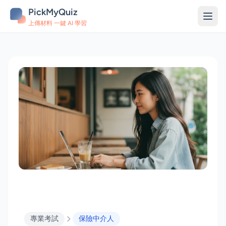
PickMyQuiz
上傳材料 一鍵 AI 學習
專業考試
保險中介人