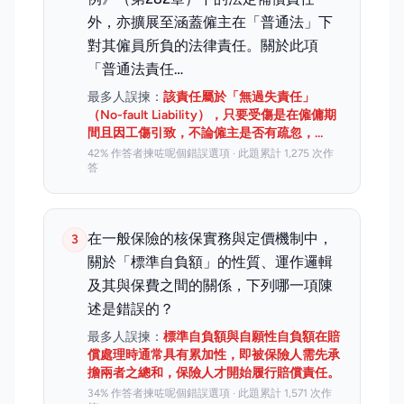
外，亦擴展至涵蓋僱主在「普通法」下
對其僱員所負的法律責任。關於此項
「普通法責任…
最多人誤揀：
該責任屬於「無過失責任」
（No-fault Liability），只要受傷是在僱傭期
間且因工傷引致，不論僱主是否有疏忽，…
42% 作答者揀咗呢個錯誤選項 · 此題累計 1,275 次作
答
在一般保險的核保實務與定價機制中，
3
關於「標準自負額」的性質、運作邏輯
及其與保費之間的關係，下列哪一項陳
述是錯誤的？
最多人誤揀：
標準自負額與自願性自負額在賠
償處理時通常具有累加性，即被保險人需先承
擔兩者之總和，保險人才開始履行賠償責任。
34% 作答者揀咗呢個錯誤選項 · 此題累計 1,571 次作