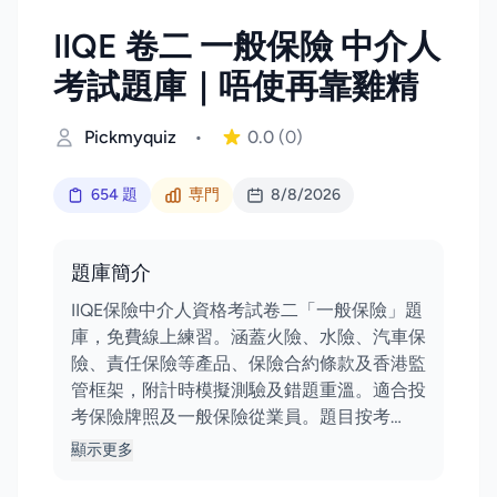
IIQE 卷二 一般保險 中介人
考試題庫｜唔使再靠雞精
Pickmyquiz
•
0.0
(0)
654 題
専門
8/8/2026
題庫簡介
IIQE保險中介人資格考試卷二「一般保險」題
庫，免費線上練習。涵蓋火險、水險、汽車保
險、責任保險等產品、保險合約條款及香港監
管框架，附計時模擬測驗及錯題重溫。適合投
考保險牌照及一般保險從業員。題目按考…
顯示更多