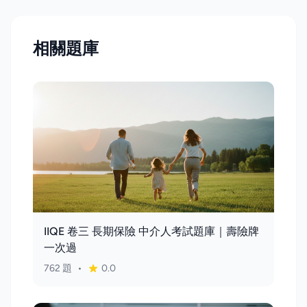
相關題庫
IIQE 卷三 長期保險 中介人考試題庫｜壽險牌
一次過
762 題
•
0.0