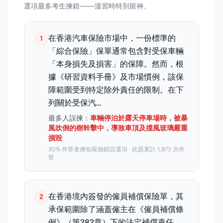
選項最多考生揀錯——溫習時特別留神。
在香港汽車保險市場中，一份標準的
1
「綜合保險」保單通常包含對受保車輛
「本身損失及損害」的保障。然而，根
據《研習資料手冊》及市場慣例，該保
障範圍受到特定除外責任的限制。在下
列關於受保汽…
最多人誤揀：
車輛停泊於露天停車場時，被暴
風吹倒的樹幹擊中，導致車頂及擋風玻璃嚴重
損毀
30% 作答者揀咗呢個錯誤選項 · 此題累計 1,873 次作
答
在香港境內簽發的僱員補償保險單，其
2
承保範圍除了涵蓋僱主在《僱員補償條
例》（第282章）下的法定補償責任