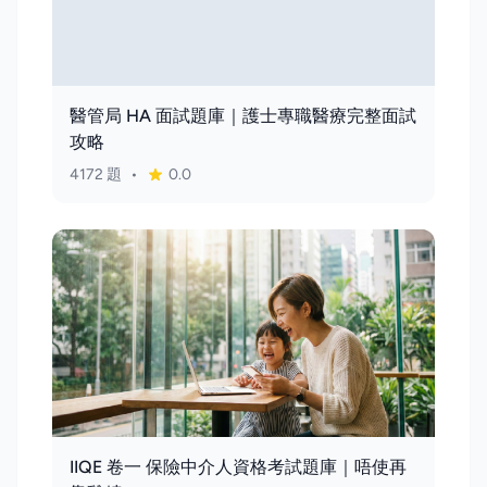
醫管局 HA 面試題庫｜護士專職醫療完整面試
攻略
4172 題
•
0.0
IIQE 卷一 保險中介人資格考試題庫｜唔使再