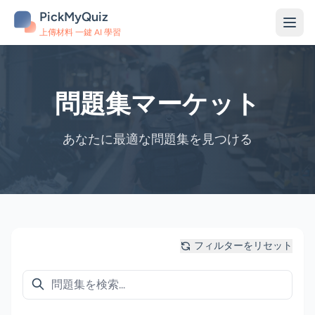
PickMyQuiz
上傳材料 一鍵 AI 學習
問題集マーケット
あなたに最適な問題集を見つける
フィルターをリセット