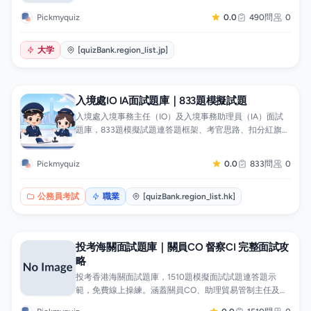
の問題解決、情報デザイン、プログラミング、データ活
Pickmyquiz
0.0
490問
0
用、情報通信ネットワークまで全範囲をカバー。分野別
に絞って演習でき、間違えた問題の復習も可能です。
大学
[quizBank.region_list.jp]
入境處IO IA面試題庫｜833題模擬試題
入境處入境事務主任（IO）及入境事務助理員（IA）面試
題庫，833題模擬試題連答題框架、考官思路、扣分紅旗及
可能追問，免費線上練習。涵蓋小組討論實戰、入境政策
與邊境管制、證件核實防偽、免遣返聲請與遣送、國家安
Pickmyquiz
0.0
833問
0
全、廉潔操守，另設遴選程序、體能要求及英語應對專
項，適合投考入境處人士備試。
公務員考試
職業
[quizBank.region_list.hk]
投考海關面試題庫｜關員CO 督察CI 完整面試攻
略
投考香港海關面試題庫，1510題模擬面試試題連答題示
範，免費線上操練。涵蓋關員CO、助理貿易管制主任及督
察CI三個職系遴選面試，題目包括自我介紹、履歷追問、