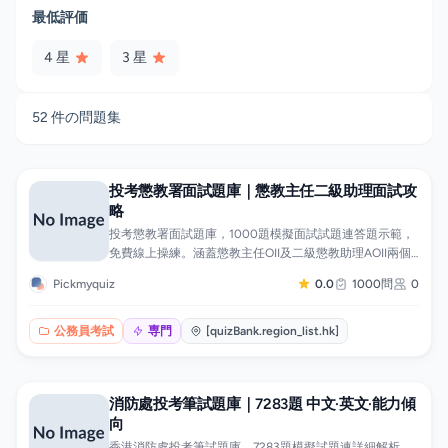
最低評価
4 星
3 星
52 件の問題集
投考懲教署面試題庫｜懲教主任二級助理面試攻
略
投考懲教署面試題庫，1000題模擬面試試題連答題示範，
免費線上操練。涵蓋懲教主任OII及二級懲教助理AOII兩個
職系遴選面試，題目包括自我介紹、履歷追問、時事議
Pickmyquiz
0.0
1000問
0
題、處境判斷、小組討論及部門職能與更生工作知識，每
題附答題框架與回應要點。題目按職系及題型分類，可針
對弱項專題操練，手機App隨時刷題。
公務員考試
専門
[quizBank.region_list.hk]
消防處投考筆試題庫｜7283題 中文·英文·能力傾
向
香港消防處投考筆試題庫，7283題模擬試題連詳細解析，