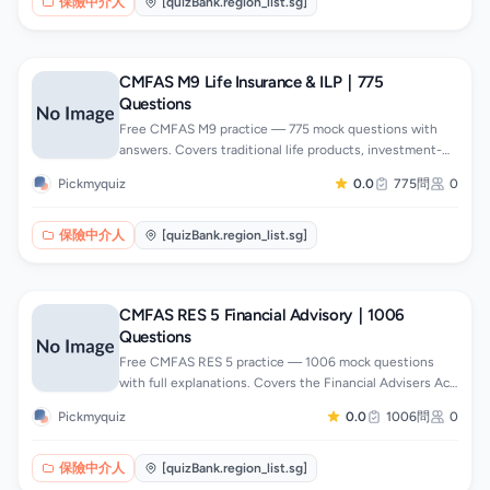
保險中介人
[quizBank.region_list.sg]
CMFAS M9 Life Insurance & ILP｜775
Questions
Free CMFAS M9 practice — 775 mock questions with
answers. Covers traditional life products, investment-
linked policies, annuities, nomination and trusts.
Pickmyquiz
0.0
775問
0
保險中介人
[quizBank.region_list.sg]
CMFAS RES 5 Financial Advisory｜1006
Questions
Free CMFAS RES 5 practice — 1006 mock questions
with full explanations. Covers the Financial Advisers Act,
MAS Notices, AML/CFT rules and collective schemes.
Pickmyquiz
0.0
1006問
0
保險中介人
[quizBank.region_list.sg]