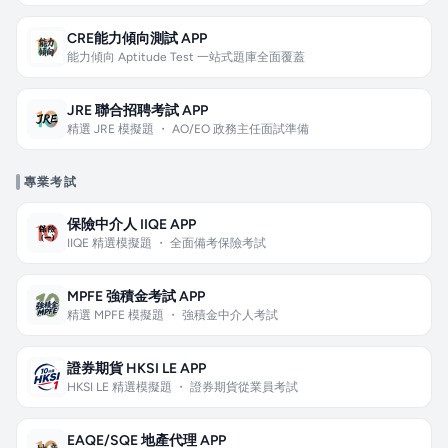
CRE能力傾向測試 APP
能力傾向 Aptitude Test 一站式題庫全面覆蓋
JRE 聯合招聘考試 APP
精選 JRE 模擬題 ・ AO/EO 政務主任面試準備
專業考試
保險中介人 IIQE APP
IIQE 精選模擬題 ・ 全面備考保險考試
MPFE 強積金考試 APP
精選 MPFE 模擬題 ・ 強積金中介人考試
證券期貨 HKSI LE APP
HKSI LE 精選模擬題 ・ 證券期貨從業員考試
EAQE/SQE 地產代理 APP