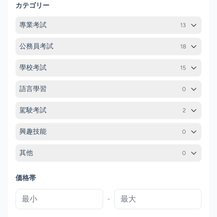
カテゴリー
專業考試
13
公務員考試
18
學校考試
15
語言學習
0
駕駛考試
2
興趣技能
0
其他
0
価格帯
-