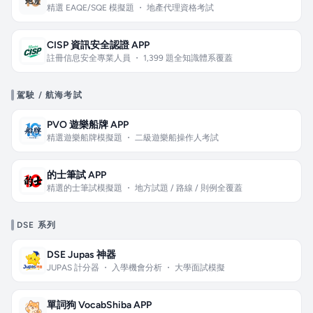
精選 EAQE/SQE 模擬題 ・ 地產代理資格考試
CISP 資訊安全認證 APP
註冊信息安全專業人員 ・ 1,399 題全知識體系覆蓋
駕駛 / 航海考試
PVO 遊樂船牌 APP
精選遊樂船牌模擬題 ・ 二級遊樂船操作人考試
的士筆試 APP
精選的士筆試模擬題 ・ 地方試題 / 路線 / 則例全覆蓋
DSE 系列
DSE Jupas 神器
JUPAS 計分器 ・ 入學機會分析 ・ 大學面試模擬
單詞狗 VocabShiba APP