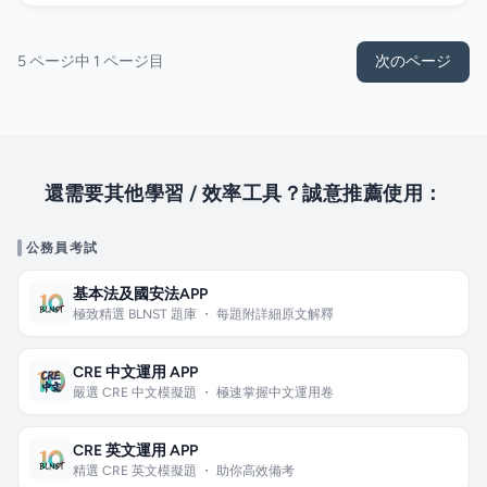
5 ページ中 1 ページ目
次のページ
還需要其他學習 / 效率工具？誠意推薦使用：
公務員考試
基本法及國安法APP
極致精選 BLNST 題庫 ・ 每題附詳細原文解釋
CRE 中文運用 APP
嚴選 CRE 中文模擬題 ・ 極速掌握中文運用卷
CRE 英文運用 APP
精選 CRE 英文模擬題 ・ 助你高效備考