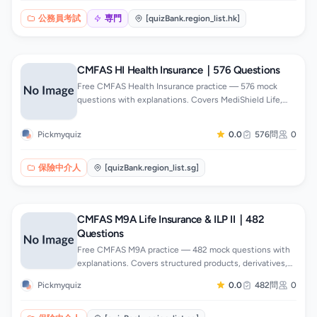
每題附答題框架與回應要點。題目按職系及題型分類，可
針對弱項專題操練，手機App隨時刷題。
公務員考試
専門
[quizBank.region_list.hk]
CMFAS HI Health Insurance｜576 Questions
Free CMFAS Health Insurance practice — 576 mock
questions with explanations. Covers MediShield Life,
Integrated Shield, ElderShield, Medisave and LTC.
Pickmyquiz
0.0
576問
0
保險中介人
[quizBank.region_list.sg]
CMFAS M9A Life Insurance & ILP II｜482
Questions
Free CMFAS M9A practice — 482 mock questions with
explanations. Covers structured products, derivatives,
futures and options, and ILP case studies.
Pickmyquiz
0.0
482問
0