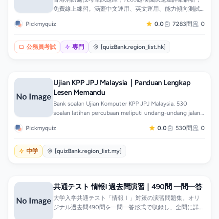
免費線上練習。涵蓋中文運用、英文運用、能力傾向測試
及基本法與香港國安法測試四卷，一個題庫溫足全科，附
Pickmyquiz
0.0
7283問
0
計時模擬測驗及錯題重溫。適合投考消防隊長、消防員、
救護主任及救護員，助你一次合格。題目按四卷及考點分
類，可針對弱項專題操練，手機App隨時刷題。
公務員考試
専門
[quizBank.region_list.hk]
Ujian KPP JPJ Malaysia｜Panduan Lengkap
Lesen Memandu
Bank soalan Ujian Komputer KPP JPJ Malaysia. 530
soalan latihan percubaan meliputi undang-undang jalan
raya, papan tanda dan etika pemandu, ada penjelasan.
Pickmyquiz
0.0
530問
0
中学
[quizBank.region_list.my]
共通テスト 情報I 過去問演習｜490問 一問一答
大学入学共通テスト「情報Ⅰ」対策の演習問題集。オリ
ジナル過去問490問を一問一答形式で収録し、全問に詳し
い解説付き。無料でオンライン演習できます。情報社会