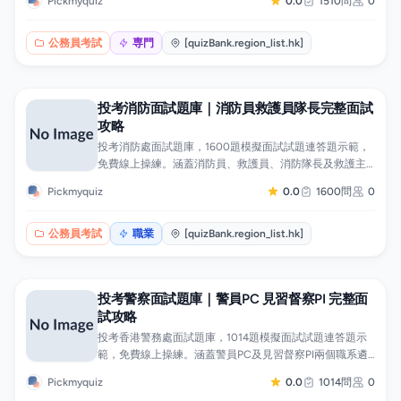
Pickmyquiz
0.0
1510問
0
時事議題、處境判斷、小組討論及香港海關部門職能知
識，每題附答題框架與回應要點。題目按職系及題型分
類，可針對弱項專題操練，手機App隨時刷題。
公務員考試
専門
[quizBank.region_list.hk]
投考消防面試題庫｜消防員救護員隊長完整面試
攻略
投考消防處面試題庫，1600題模擬面試試題連答題示範，
免費線上操練。涵蓋消防員、救護員、消防隊長及救護主
任四個職系遴選面試，題目包括自我介紹、履歷追問、時
Pickmyquiz
0.0
1600問
0
事議題、處境判斷、壓力問題、小組討論及部門知識，每
題附答題框架與回應要點。題目按職系及題型分類，可針
對弱項專題操練，手機App隨時刷題。
公務員考試
職業
[quizBank.region_list.hk]
投考警察面試題庫｜警員PC 見習督察PI 完整面
試攻略
投考香港警務處面試題庫，1014題模擬面試試題連答題示
範，免費線上操練。涵蓋警員PC及見習督察PI兩個職系遴
選面試，題目包括自我介紹、履歷追問、時事議題、處境
Pickmyquiz
0.0
1014問
0
判斷、壓力問題、小組討論及警隊架構與紀律部隊知識，