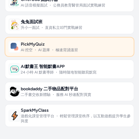
AI 語音模擬面試 ・ 公務員教育醫管局面試實戰練習
兔兔面試班
升小一面試 ・ 直資私立叩門實戰練習
PickMyQuiz
AI 挖空 ・ AI 題庫 ・ 極速背誦溫習
AI默書王 智能默書APP
24 小時 AI 默書導師 ・ 隨時隨地智能聽寫默寫
bookdaddy 二手物品配對平台
二手書交收新體驗 ・ 服務 AI 秒速配對買賣
SparkMyClass
遊戲化課堂管理平台 ・ 輕鬆管理課堂秩序，以互動遊戲提升學生參
與度