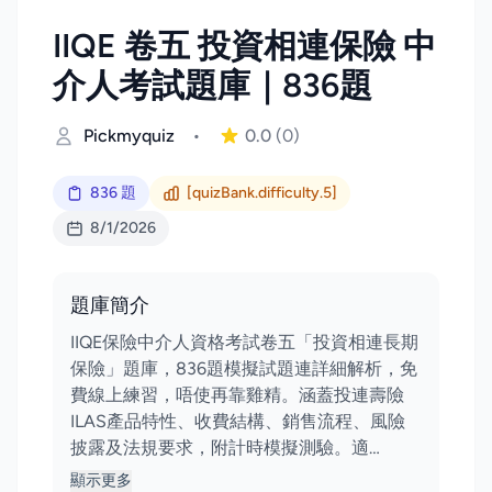
IIQE 卷五 投資相連保險 中
介人考試題庫｜836題
Pickmyquiz
•
0.0
(0)
836 題
[quizBank.difficulty.5]
8/1/2026
題庫簡介
IIQE保險中介人資格考試卷五「投資相連長期
保險」題庫，836題模擬試題連詳細解析，免
費線上練習，唔使再靠雞精。涵蓋投連壽險
ILAS產品特性、收費結構、銷售流程、風險
披露及法規要求，附計時模擬測驗。適…
顯示更多