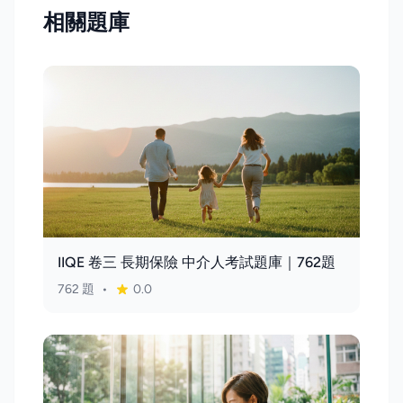
相關題庫
IIQE 卷三 長期保險 中介人考試題庫｜762題
762 題
•
0.0