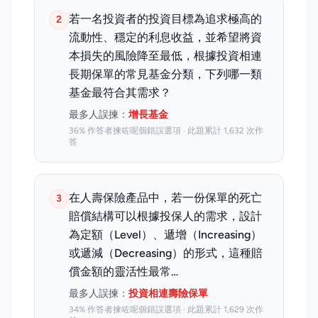
若一名投資者的投資目標為追求極高的
2
流動性、穩定的利息收益，並希望將資
本損失的風險降至最低，根據投資相連
長期保單的常見基金分類，下列哪一類
基金最符合其需求？
最多人誤揀：
增長基金
36% 作答者揀咗呢個錯誤選項 · 此題累計 1,632 次作
答
在人壽保險產品中，若一份保單的死亡
3
賠償結構可以根據投保人的需求，設計
為定額（Level）、遞增（Increasing）
或遞減（Decreasing）的形式，這種賠
償金額的靈活性最常…
最多人誤揀：
投資相連壽險保單
34% 作答者揀咗呢個錯誤選項 · 此題累計 1,629 次作