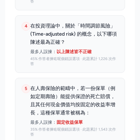
答
在投資理論中，關於「時間調節風險」
4
(Time-adjusted risk) 的概念，以下哪項
陳述最為正確？
最多人誤揀：
以上陳述皆不正確
45% 作答者揀咗呢個錯誤選項 · 此題累計 1,226 次作
答
在人壽保險的範疇中，若一份保單（例
5
如定期壽險）能提供保證的死亡賠償，
且其任何現金價值均按固定的收益率增
長，這種保單通常被稱為：
最多人誤揀：
固定收益保單
35% 作答者揀咗呢個錯誤選項 · 此題累計 1,543 次作
答