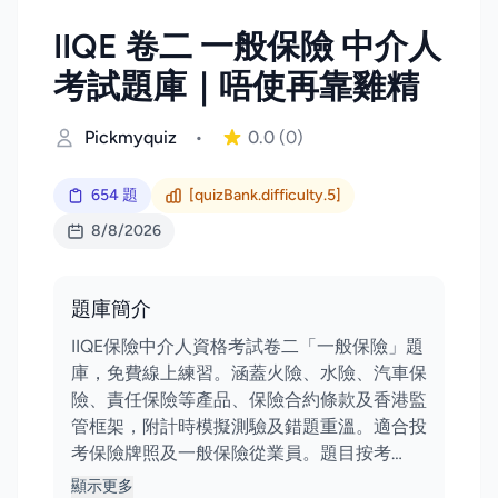
IIQE 卷二 一般保險 中介人
考試題庫｜唔使再靠雞精
Pickmyquiz
•
0.0
(0)
654 題
[quizBank.difficulty.5]
8/8/2026
題庫簡介
IIQE保險中介人資格考試卷二「一般保險」題
庫，免費線上練習。涵蓋火險、水險、汽車保
險、責任保險等產品、保險合約條款及香港監
管框架，附計時模擬測驗及錯題重溫。適合投
考保險牌照及一般保險從業員。題目按考…
顯示更多