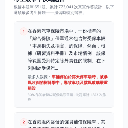
根據本題庫 651 題、累計 773,041 次真實作答統計，以下
選項最多考生揀錯——溫習時特別留神。
在香港汽車保險市場中，一份標準的
1
「綜合保險」保單通常包含對受保車輛
「本身損失及損害」的保障。然而，根
據《研習資料手冊》及市場慣例，該保
障範圍受到特定除外責任的限制。在下
列關於受保汽…
最多人誤揀：
車輛停泊於露天停車場時，被暴
風吹倒的樹幹擊中，導致車頂及擋風玻璃嚴重
損毀
30% 作答者揀咗呢個錯誤選項 · 此題累計 1,873 次作
答
在香港境內簽發的僱員補償保險單，其
2