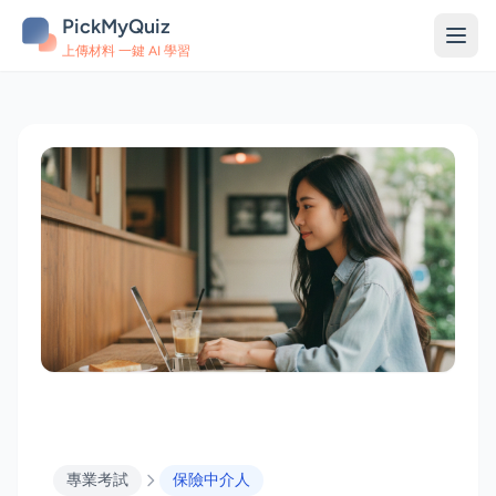
PickMyQuiz
上傳材料 一鍵 AI 學習
專業考試
保險中介人