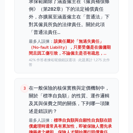
承保範圍除了涵蓋僱主在《僱員補償條
例》（第282章）下的法定補償責任
外，亦擴展至涵蓋僱主在「普通法」下
對其僱員所負的法律責任。關於此項
「普通法責任…
最多人誤揀：
該責任屬於「無過失責任」
（No-fault Liability），只要受傷是在僱傭期
間且因工傷引致，不論僱主是否有疏忽，…
42% 作答者揀咗呢個錯誤選項 · 此題累計 1,275 次作
答
在一般保險的核保實務與定價機制中，
3
關於「標準自負額」的性質、運作邏輯
及其與保費之間的關係，下列哪一項陳
述是錯誤的？
最多人誤揀：
標準自負額與自願性自負額在賠
償處理時通常具有累加性，即被保險人需先承
擔兩者之總和，保險人才開始履行賠償責任。