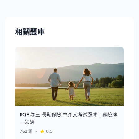
相關題庫
IIQE 卷三 長期保險 中介人考試題庫｜壽險牌
一次過
762 題
•
0.0