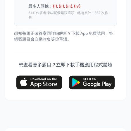
最多人誤揀：
(i), (ii), (iii), (iv)
34% 作答者揀咗呢個錯誤選項 · 此題累計 1,567 次作
答
想知每題正確答案同詳細解析？下載 App 免費試用，答
錯嘅題目會自動收集等你重溫。
想查看更多題目？立即下載手機應用程式體驗