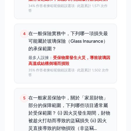
34% 作答者揀咗呢個錯誤選項 · 此題累計 1,571 次作
答
在一般保險實務中，下列哪一項損失最
4
可能屬於玻璃保險（Glass Insurance）
的承保範圍？
最多人誤揀：
受保物業發生火災，導致玻璃因
高溫或結構倒塌而損毀
35% 作答者揀咗呢個錯誤選項 · 此題累計 1,502 次作
答
在一般家居保險中，關於「家居財物」
5
部分的保障範圍，下列哪些項目通常屬
於受保範圍？ (i) 因火災發生期間，財物
被趁火打劫而導致的盜竊損失 (ii) 因火
災直接導致的財物損毀（非盜竊…