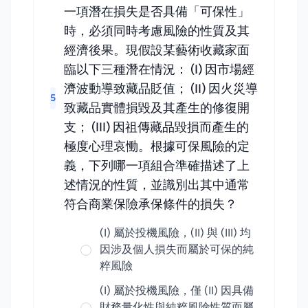
一項潛在損失是否具備「可保性」
時，必須同時考慮風險的性質及其
經濟後果。現假設某藝術收藏家面
臨以下三種潛在情況： (I) 因市場經
濟波動導致藏品貶值； (II) 因火災導
5
致藏品實體損毀及其產生的修復開
支； (III) 因祖傳藏品毀損而產生的
極度心理哀慟。根據可保風險的定
義，下列哪一項組合準確描述了上
述情況的性質，並識別出其中通常
符合商業保險承保條件的損失？
(I) 屬於投機風險，(II) 與 (III) 均
因涉及個人損失而屬於可保的純
粹風險
(I) 屬於投機風險，僅 (II) 因具備
財務量化性與純粹風險性質而屬