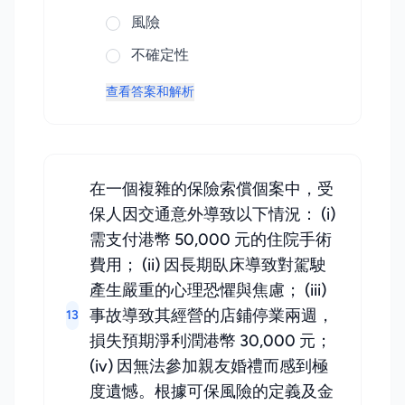
風險
不確定性
查看答案和解析
在一個複雜的保險索償個案中，受
保人因交通意外導致以下情況： (i)
需支付港幣 50,000 元的住院手術
費用； (ii) 因長期臥床導致對駕駛
產生嚴重的心理恐懼與焦慮； (iii)
事故導致其經營的店鋪停業兩週，
13
損失預期淨利潤港幣 30,000 元；
(iv) 因無法參加親友婚禮而感到極
度遺憾。根據可保風險的定義及金