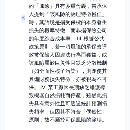
的「風險」具有多重含義，當承保
人提到「該風險的物理特徵極佳」
15
時，其語境是指受保標的本身發生
損失的機率特徵，而非指保險公司
的年度綜合成本率。 III. 根據公共
政策原則，若一項風險的承保會導
致被保險人因違法行為而獲益，或
該風險屬於巨災性且缺乏分散機制
（如全面性核子污染），則即使其
具備財務損失特徵，亦被視為不可
保。 IV. 某工廠因長期缺乏維護導
致機器自然損耗而停產，雖然此損
失具有意外性且可透過統計預測損
失頻率，但因其不符合「偶然性」
原則，故不屬於可保風險的範疇。