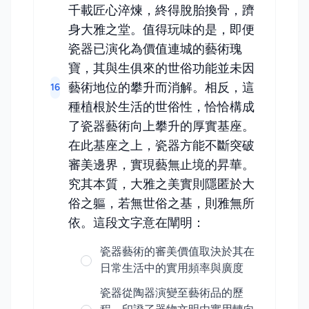
千載匠心淬煉，終得脫胎換骨，躋
身大雅之堂。值得玩味的是，即便
瓷器已演化為價值連城的藝術瑰
寶，其與生俱來的世俗功能並未因
藝術地位的攀升而消解。相反，這
16
種植根於生活的世俗性，恰恰構成
了瓷器藝術向上攀升的厚實基座。
在此基座之上，瓷器方能不斷突破
審美邊界，實現藝無止境的昇華。
究其本質，大雅之美實則隱匿於大
俗之軀，若無世俗之基，則雅無所
依。這段文字意在闡明：
瓷器藝術的審美價值取決於其在
日常生活中的實用頻率與廣度
瓷器從陶器演變至藝術品的歷