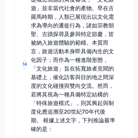
遊」並非當代社會的產物。早在古
羅馬時期，人類已展現出以文化需
求為導向的遷徙行為，諸如宗教朝
聖、古蹟探尋及參與特定節慶，皆
被納入旅遊體驗的範疇。本質而
言，旅遊活動本身即具備內生的文
化因子；而作為一種進階形態，
14
「文化旅遊」旨在拓寬旅者見聞的
基礎上，催化訪客與目的地之間深
度的文化碰撞與雙向交流。然而，
若將其視為一種具備特定結構的
「特殊旅遊模式」，則其興起與制
度化應追溯至20世紀70年代後
期。 根據上述文字，下列推論最準
確的是：