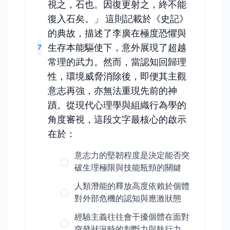
視之，石也。因復更射之，終不能
復入石矣。」 這則記載於《史記》
的典故，描述了李廣在極度恐懼與
生存本能驅使下，意外展現了超越
7
常理的武力。然而，當認知回歸理
性，環境威脅消除後，即便其主觀
意志再強，亦無法重現先前的神
蹟。從現代心理學與組織行為學的
角度審視，這段文字最核心的啟示
在於：
意志力的堅韌程度是決定能否突
破生理極限與技能瓶頸的關鍵
人類潛能的釋放高度依賴於個體
對外部危機的認知與應激狀態
經驗主義往往會干擾個體在面對
突發狀況時的判斷力與執行力