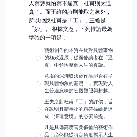
人寫詩就怕寫不逼真，杜甫則太逼
真了。而王維的詩則能取之象外，
所以他說杜甫是「工」，王維是
「妙」。 根據文意，下列推論最為
準確的一項是：
藝術創作的本質在於對具體事物
的極致還原，從而使讀者在「逼
真」中領悟整個人生的真諦。
意境的深淺取決於作品能否在呈
現具體物象的基礎上，實現對人
生普遍意味的宏觀觀照與超越。
王夫之對杜甫「工」的評價，旨
在說明具體事物的精確描繪是達
成「深遠意境」的必要前提。
凡是具備高度審美價值的藝術作
品，必然能從特定角度揭示人生