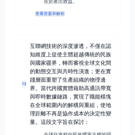
在於產出效益。
查看答案和解析
互聯網技術的深度滲透，不僅在認
知維度上促使主體超越傳統的民族
與國家疆界，轉而審視全球文化間
的動態交互與共時性演進；更在實
踐層面重塑了生產組織的物理邊
13
界。當代跨國實體藉助高通訊帶寬
與即時數據鏈路，實現了職能模塊
在全球範圍內的解構與重組，使地
理距離不再是協作成本的決定性變
量。這段文字旨在探討：
全球化進程中民族國家主權的弱