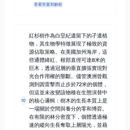
查看答案和解析
紅杉樹作為白堊紀遺留下的孑遺植
物，其生物學特徵展現了極致的資
源佔取策略。在美國加州海岸，這
些通體絳紅、根部直徑可達8米的
巨木，透過冠層的垂直擴張實現對
光合作用權的壟斷。儘管澳洲曾觀
測到因雷擊而止步於72米的個體，
但這並未改變該物種在生態演替中
的核心邏輯：樹木的生長本質上是
10
一場關於空間與養分的零和博弈。
在有限的林分密度下，個體透過極
速的縱向生長奪取上層陽光，並藉