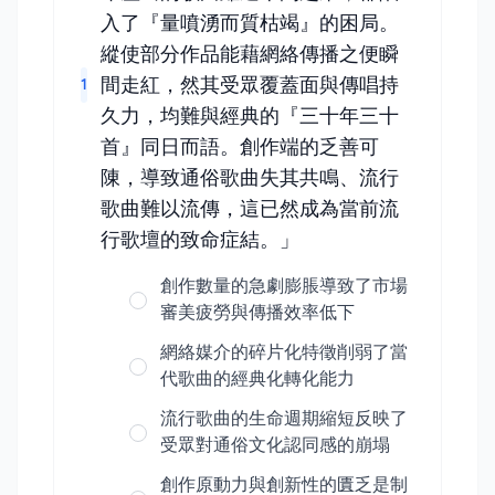
入了『量噴湧而質枯竭』的困局。
縱使部分作品能藉網絡傳播之便瞬
間走紅，然其受眾覆蓋面與傳唱持
1
久力，均難與經典的『三十年三十
首』同日而語。創作端的乏善可
陳，導致通俗歌曲失其共鳴、流行
歌曲難以流傳，這已然成為當前流
行歌壇的致命症結。」
創作數量的急劇膨脹導致了市場
審美疲勞與傳播效率低下
網絡媒介的碎片化特徵削弱了當
代歌曲的經典化轉化能力
流行歌曲的生命週期縮短反映了
受眾對通俗文化認同感的崩塌
創作原動力與創新性的匱乏是制