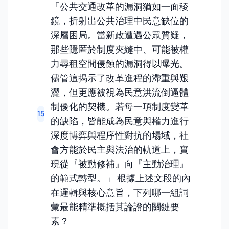
「公共交通改革的漏洞猶如一面稜
鏡，折射出公共治理中民意缺位的
深層困局。當新政遭遇公眾質疑，
那些隱匿於制度夾縫中、可能被權
力尋租空間侵蝕的漏洞得以曝光。
儘管這揭示了改革進程的滯重與艱
澀，但更應被視為民意洪流倒逼體
制優化的契機。若每一項制度變革
15
的缺陷，皆能成為民意與權力進行
深度博弈與程序性對抗的場域，社
會方能於民主與法治的軌道上，實
現從『被動修補』向『主動治理』
的範式轉型。」 根據上述文段的內
在邏輯與核心意旨，下列哪一組詞
彙最能精準概括其論證的關鍵要
素？