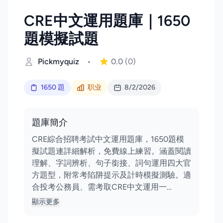
CRE中文運用題庫｜1650
題模擬試題
Pickmyquiz
•
0.0
(0)
1650 題
职业
8/2/2026
題庫簡介
CRE綜合招聘考試中文運用題庫，1650題模
擬試題連詳細解析，免費線上練習。涵蓋閱讀
理解、字詞辨析、句子銜接、詞句運用四大官
方題型，附常考陷阱提示及計時模擬測驗。適
合投考公務員、需考取CRE中文運用一…
顯示更多