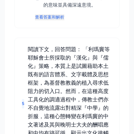
的意味並具備深遠意境。
查看答案和解析
閱讀下文，回答問題： 「利瑪竇等
耶穌會士所採取的『漢化』與『儒
化』策略，本質上是試圖藉助本土
既有的語言體系、文字載體及思想
框架，為基督教教義的植入尋求低
阻力的切入口。然而，在這種高度
工具化的調適過程中，傳教士們亦
5
不自覺地流露出對精深『中學』的
折服，這種心態轉變在利瑪竇的中
文著述及其與晚明士大夫的酬唱應
和中均有跡可循，顯示出文化接觸