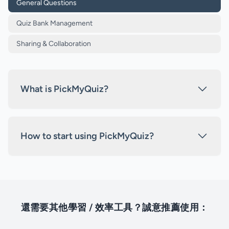
General Questions
Quiz Bank Management
Sharing & Collaboration
What is PickMyQuiz?
How to start using PickMyQuiz?
還需要其他學習 / 效率工具？誠意推薦使用：