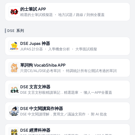
的士筆試 APP
精選的士筆試模擬題 ・ 地方試題 / 路線 / 則例全覆蓋
DSE 系列
DSE Jupas 神器
JUPAS 計分器 ・ 入學機會分析 ・ 大學面試模擬
單詞狗 VocabShiba APP
只背CE/AL/DSE必考單詞 ・ 特調統計所有公開試考過的單詞
DSE 文言文神器
DSE 文言文秒殺精讀筆記．精選題庫 ・ 懶人一APP全覆蓋
DSE 中文閱讀寫作神器
DSE 中文閱讀理解．實用文／議論文寫作 ・ 附 AI 批改
DSE 經濟科神器