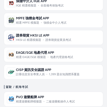
保險中介人 IIQE APP
IIQE 精選模擬題 ・ 全面備考保險考試
MPFE 強積金考試 APP
精選 MPFE 模擬題 ・ 強積金中介人考試
證券期貨 HKSI LE APP
HKSI LE 精選模擬題 ・ 證券期貨從業員考試
EAQE/SQE 地產代理 APP
精選 EAQE/SQE 模擬題 ・ 地產代理資格考試
CISP 資訊安全認證 APP
註冊信息安全專業人員 ・ 1,399 題全知識體系覆蓋
駕駛 / 航海考試
PVO 遊樂船牌 APP
精選遊樂船牌模擬題 ・ 二級遊樂船操作人考試