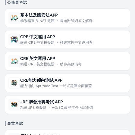
公務員考試
基本法及國安法APP
極致精選 BLNST 題庫 ・ 每題附詳細原文解釋
CRE 中文運用 APP
嚴選 CRE 中文模擬題 ・ 極速掌握中文運用卷
CRE 英文運用 APP
精選 CRE 英文模擬題 ・ 助你高效備考
CRE能力傾向測試 APP
能力傾向 Aptitude Test 一站式題庫全面覆蓋
JRE 聯合招聘考試 APP
精選 JRE 模擬題 ・ AO/EO 政務主任面試準備
專業考試