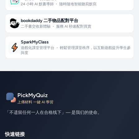
24 小時 AI 默書導師 ・ 隨時隨地智能聽寫默寫
bookdaddy 二手物品配對平台
二手書交收新體驗 ・ 服務 AI 秒速配對買賣
SparkMyClass
遊戲化課堂管理平台 ・ 輕鬆管理課堂秩序，以互動遊戲提升學生參
與度
PickMyQuiz
上傳材料 一鍵 AI 學習
「不遗留任何一人在合格线下」— 是我们的使命。
快速链接