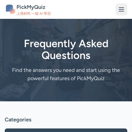
PickMyQuiz
上傳材料 一鍵 AI 學習
Frequently Asked
Questions
Find the answers you need and start using the
powerful features of PickMyQuiz
Categories