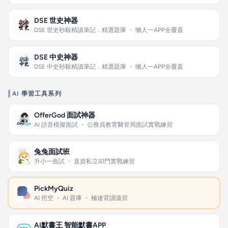
DSE 世史神器
DSE 世史秒殺精讀筆記．精選題庫 ・ 懶人一APP全覆蓋
DSE 中史神器
DSE 中史秒殺精讀筆記．精選題庫 ・ 懶人一APP全覆蓋
AI 學習工具系列
OfferGod 面試神器
AI 語音模擬面試 ・ 公務員教育醫管局面試實戰練習
兔兔面試班
升小一面試 ・ 直資私立叩門實戰練習
PickMyQuiz
AI 挖空 ・ AI 題庫 ・ 極速背誦溫習
AI默書王 智能默書APP