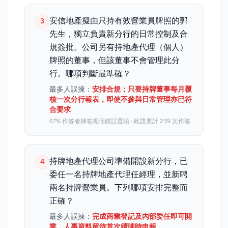
安信地產擬由只持有效營業員牌照的郭
3
先生，獨立負責新分行的日常控制及合
規簽批。公司另有持地產代理（個人）
牌照的董事，但該董事不會管理此分
行。哪項判斷最準確？
最多人誤揀：
安排合規；只要持牌董事每月覆
核一次分行報表，即使不參與日常管理亦已符
合要求
67% 作答者揀咗呢個錯誤選項 · 此題累計 239 次作答
持牌地產代理公司準備開設新分行，已
4
委任一名持牌地產代理任經理，並新聘
兩名持牌營業員。下列哪項安排完整而
正確？
最多人誤揀：
完成商業登記及內部委任即可開
業，人事資料留待首次續牌時申報