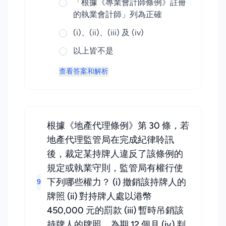
「根據《專業會計師條例》註冊
的執業會計師」列為正確
(i)、(ii)、(iii) 及 (iv)
以上皆不是
查看答案和解析
根據《地產代理條例》第 30 條，若
地產代理監管局在完成紀律聆訊
後，裁定某持牌人違反了該條例的
規定或執業守則，監管局有權行使
下列哪些權力？ (i) 撤銷該持牌人的
9
牌照 (ii) 對持牌人處以港幣
450,000 元的罰款 (iii) 暫時吊銷該
持牌人的牌照，為期 12 個月 (iv) 判