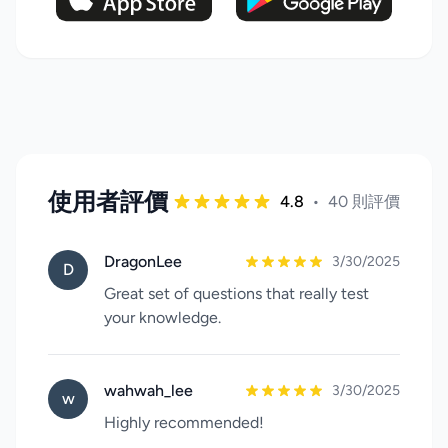
使用者評價
4.8
•
40 則評價
DragonLee
3/30/2025
D
Great set of questions that really test
your knowledge.
wahwah_lee
3/30/2025
w
Highly recommended!