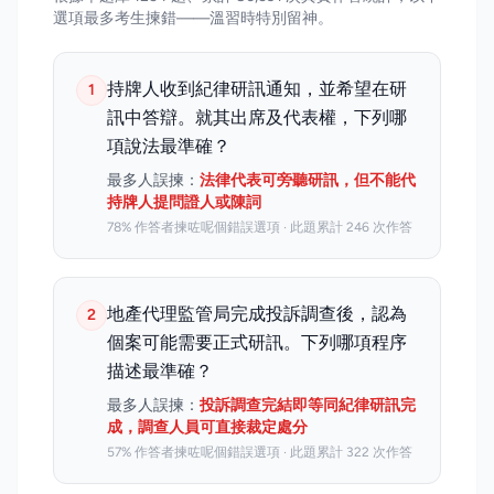
選項最多考生揀錯——溫習時特別留神。
持牌人收到紀律研訊通知，並希望在研
1
訊中答辯。就其出席及代表權，下列哪
項說法最準確？
最多人誤揀：
法律代表可旁聽研訊，但不能代
持牌人提問證人或陳詞
78% 作答者揀咗呢個錯誤選項 · 此題累計 246 次作答
地產代理監管局完成投訴調查後，認為
2
個案可能需要正式研訊。下列哪項程序
描述最準確？
最多人誤揀：
投訴調查完結即等同紀律研訊完
成，調查人員可直接裁定處分
57% 作答者揀咗呢個錯誤選項 · 此題累計 322 次作答