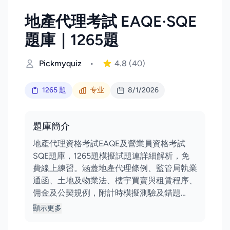
地產代理考試 EAQE·SQE
題庫｜1265題
Pickmyquiz
•
4.8
(40)
1265 題
专业
8/1/2026
題庫簡介
地產代理資格考試EAQE及營業員資格考試
SQE題庫，1265題模擬試題連詳細解析，免
費線上練習。涵蓋地產代理條例、監管局執業
通函、土地及物業法、樓宇買賣與租賃程序、
佣金及公契規例，附計時模擬測驗及錯題…
顯示更多