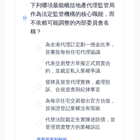
下列哪項最能概括地產代理監管局
作為法定監管機構的核心職能，而
11
不依賴可能調整的內部委員會名
稱？
為全港代理訂定劃一佣金比率，
並審批每份住宅代理協議
代表交易雙方草擬正式買賣合
約，並裁定私人業權爭議
發牌及規管代理實務，處理投
訴、合規巡查與紀律事宜
為每宗住宅交易發出官方估值，
並保證登記業權沒有瑕疵
代替法院裁定失實陳述賠償，並
受理買賣雙方的業權訴訟
查看答案和解析