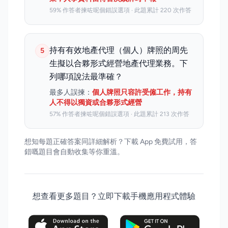
59% 作答者揀咗呢個錯誤選項 · 此題累計 220 次作答
持有有效地產代理（個人）牌照的周先
5
生擬以合夥形式經營地產代理業務。下
列哪項說法最準確？
最多人誤揀：
個人牌照只容許受僱工作，持有
人不得以獨資或合夥形式經營
57% 作答者揀咗呢個錯誤選項 · 此題累計 213 次作答
想知每題正確答案同詳細解析？下載 App 免費試用，答
錯嘅題目會自動收集等你重溫。
想查看更多題目？立即下載手機應用程式體驗