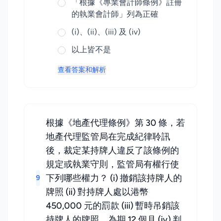
「根據《專業會計師條例》註冊
的執業會計師」列為正確
(i)、(ii)、(iii) 及 (iv)
以上皆不是
查看答案和解析
根據《地產代理條例》第 30 條，若
地產代理監管局在完成紀律聆訊
後，裁定某持牌人違反了該條例的
規定或執業守則，監管局有權行使
下列哪些權力？ (i) 撤銷該持牌人的
9
牌照 (ii) 對持牌人處以港幣
450,000 元的罰款 (iii) 暫時吊銷該
持牌人的牌照，為期 12 個月 (iv) 判