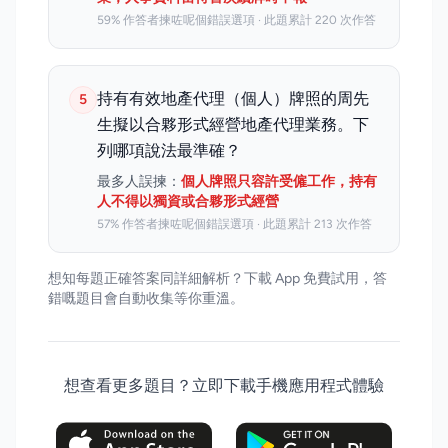
59% 作答者揀咗呢個錯誤選項 · 此題累計 220 次作答
持有有效地產代理（個人）牌照的周先
5
生擬以合夥形式經營地產代理業務。下
列哪項說法最準確？
最多人誤揀：
個人牌照只容許受僱工作，持有
人不得以獨資或合夥形式經營
57% 作答者揀咗呢個錯誤選項 · 此題累計 213 次作答
想知每題正確答案同詳細解析？下載 App 免費試用，答
錯嘅題目會自動收集等你重溫。
想查看更多題目？立即下載手機應用程式體驗