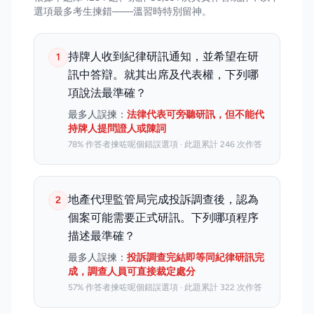
選項最多考生揀錯——溫習時特別留神。
持牌人收到紀律研訊通知，並希望在研
1
訊中答辯。就其出席及代表權，下列哪
項說法最準確？
最多人誤揀：
法律代表可旁聽研訊，但不能代
持牌人提問證人或陳詞
78% 作答者揀咗呢個錯誤選項 · 此題累計 246 次作答
地產代理監管局完成投訴調查後，認為
2
個案可能需要正式研訊。下列哪項程序
描述最準確？
最多人誤揀：
投訴調查完結即等同紀律研訊完
成，調查人員可直接裁定處分
57% 作答者揀咗呢個錯誤選項 · 此題累計 322 次作答