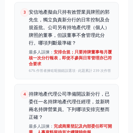
安信地產擬由只持有效營業員牌照的郭
3
先生，獨立負責新分行的日常控制及合
規簽批。公司另有持地產代理（個人）
牌照的董事，但該董事不會管理此分
行。哪項判斷最準確？
最多人誤揀：
安排合規；只要持牌董事每月覆
核一次分行報表，即使不參與日常管理亦已符
合要求
67% 作答者揀咗呢個錯誤選項 · 此題累計 239 次作答
持牌地產代理公司準備開設新分行，已
4
委任一名持牌地產代理任經理，並新聘
兩名持牌營業員。下列哪項安排完整而
正確？
最多人誤揀：
完成商業登記及內部委任即可開
業，人事資料留待首次續牌時申報