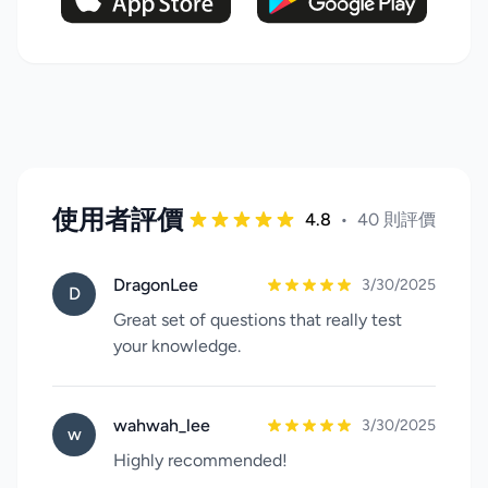
使用者評價
4.8
•
40 則評價
DragonLee
3/30/2025
D
Great set of questions that really test
your knowledge.
wahwah_lee
3/30/2025
w
Highly recommended!