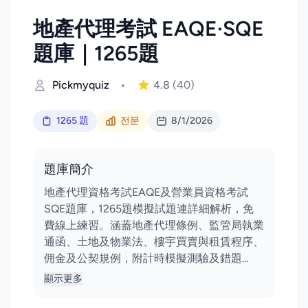
地產代理考試 EAQE·SQE
題庫｜1265題
Pickmyquiz
•
4.8
(40)
1265 題
전문
8/1/2026
題庫簡介
地產代理資格考試EAQE及營業員資格考試
SQE題庫，1265題模擬試題連詳細解析，免
費線上練習。涵蓋地產代理條例、監管局執業
通函、土地及物業法、樓宇買賣與租賃程序、
佣金及公契規例，附計時模擬測驗及錯題…
顯示更多