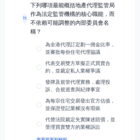
下列哪項最能概括地產代理監管局
作為法定監管機構的核心職能，而
11
不依賴可能調整的內部委員會名
稱？
為全港代理訂定劃一佣金比率，
並審批每份住宅代理協議
代表交易雙方草擬正式買賣合
約，並裁定私人業權爭議
發牌及規管代理實務，處理投
訴、合規巡查與紀律事宜
為每宗住宅交易發出官方估值，
並保證登記業權沒有瑕疵
代替法院裁定失實陳述賠償，並
受理買賣雙方的業權訴訟
查看答案和解析