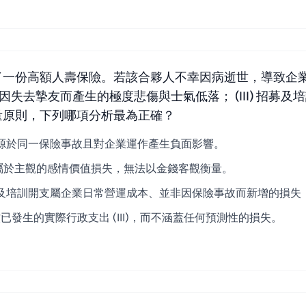
一份高額人壽保險。若該合夥人不幸因病逝世，導致企業面臨
成員因失去摯友而產生的極度悲傷與士氣低落； (III) 招
量原則，下列哪項分析最為正確？
，因為它們均源於同一保險事故且對企業運作產生負面影響。
為 (II) 屬於主觀的感情價值損失，無法以金錢客觀衡量。
) 的招募及培訓開支屬企業日常營運成本、並非因保險事故而新增的損失，而
僅補償已發生的實際行政支出 (III)，而不涵蓋任何預測性的損失。