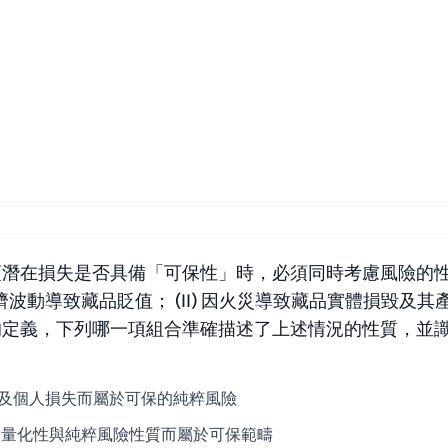
項潛在損失是否具備「可保性」時，必須同時考慮風險的
濟波動導致藏品貶值； (II) 因火災導致藏品實體損毀及其產生
的定義，下列哪一項組合準確描述了上述情況的性質，並
I) 均因涉及個人損失而屬於可保的純粹風險
具備財務量化性與純粹風險性質而屬於可保範疇