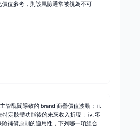
允價值參考，則該風險通常被視為不可
導致的 brand 商譽價值波動； ii.
特定肢體功能後的未來收入折現； iv. 零
保險補償原則的適用性，下列哪一項組合