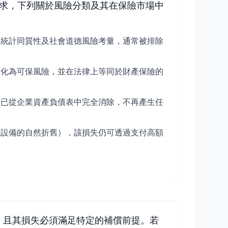
求，下列關於風險分類及其在保險市場中
的統計同質性及社會道德風險考量，通常被排除
轉化為可保風險，並在法律上等同於財產保險的
險已從企業資產負債表中完全消除，不再產生任
如設備的自然折舊），該損失仍可透過支付高額
，且其損失必須滿足特定的補償前提。若