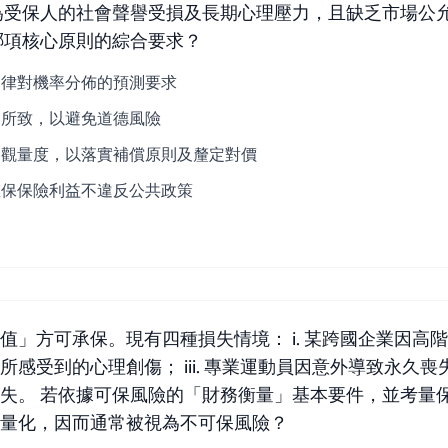
為受保人的社會聲譽受損及長期心理壓力，且缺乏市場公
哪項核心原則的綜合要求？
定律對機率分佈的預測要求
為所致，以避免道德風險
客觀量度，以落實補償原則及釐定對價
確保保險利益不違反公共政策
方可承保。現有四種損失情境： i. 某跨國企業因高階主管醜聞
受到的心理創傷； iii. 專業運動員因意外導致永久喪失
失。 若依據可保風險的「財務衡量」基本要件，並考量
準量化，因而通常被視為不可保風險？