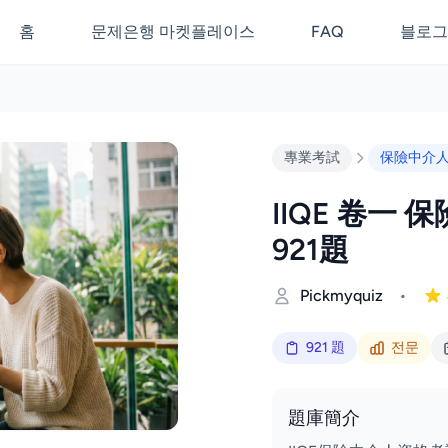
홈
문제은행 마켓플레이스
FAQ
블로그
專業考試
保險中介
IIQE 卷一
921題
Pickmyquiz
•
921 題
전문
題庫簡介