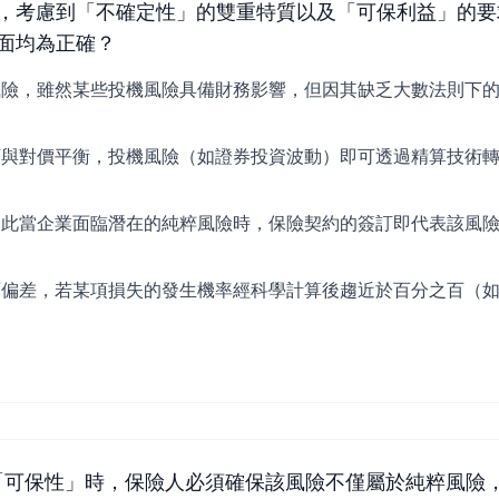
，考慮到「不確定性」的雙重特質以及「可保利益」的要
面均為正確？
風險，雖然某些投機風險具備財務影響，但因其缺乏大數法則下
額與對價平衡，投機風險（如證券投資波動）即可透過精算技術
因此當企業面臨潛在的純粹風險時，保險契約的簽訂即代表該風
面偏差，若某項損失的發生機率經科學計算後趨近於百分之百（
「可保性」時，保險人必須確保該風險不僅屬於純粹風險