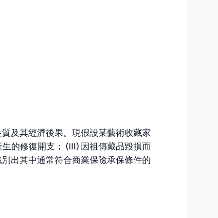
性質及其經濟後果。現假設某藝術收藏家
的修復開支； (III) 因祖傳藏品毀損而
識別出其中通常符合商業保險承保條件的