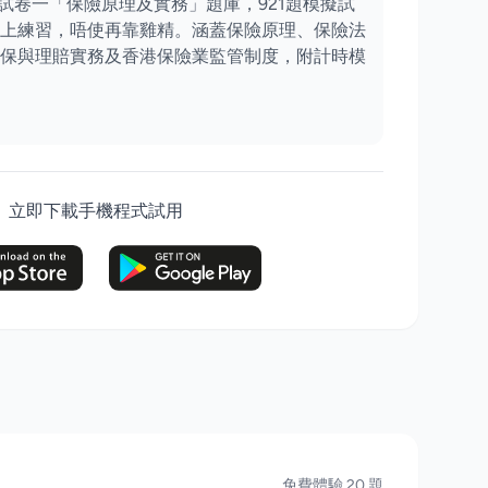
考試卷一「保險原理及實務」題庫，921題模擬試
上練習，唔使再靠雞精。涵蓋保險原理、保險法
保與理賠實務及香港保險業監管制度，附計時模
立即下載手機程式試用
免費體驗 20 題