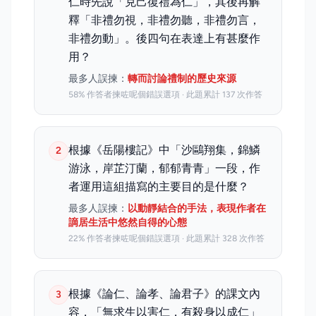
仁時先說「克己復禮為仁」，其後再解
釋「非禮勿視，非禮勿聽，非禮勿言，
非禮勿動」。後四句在表達上有甚麼作
用？
最多人誤揀：
轉而討論禮制的歷史來源
58% 作答者揀咗呢個錯誤選項 · 此題累計 137 次作答
根據《岳陽樓記》中「沙鷗翔集，錦鱗
2
游泳，岸芷汀蘭，郁郁青青」一段，作
者運用這組描寫的主要目的是什麼？
最多人誤揀：
以動靜結合的手法，表現作者在
謫居生活中悠然自得的心態
22% 作答者揀咗呢個錯誤選項 · 此題累計 328 次作答
根據《論仁、論孝、論君子》的課文內
3
容，「無求生以害仁，有殺身以成仁」