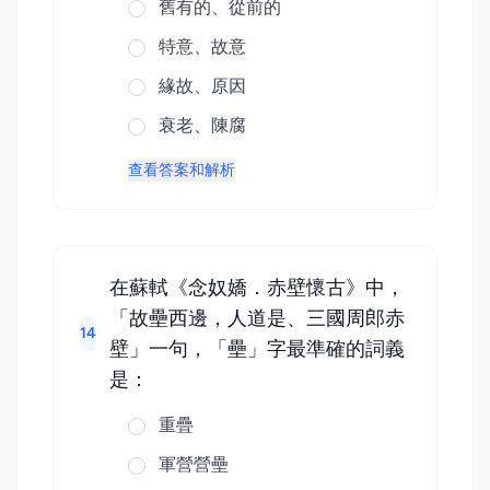
舊有的、從前的
特意、故意
緣故、原因
衰老、陳腐
查看答案和解析
在蘇軾《念奴嬌．赤壁懷古》中，
「故壘西邊，人道是、三國周郎赤
14
壁」一句，「壘」字最準確的詞義
是：
重疊
軍營營壘