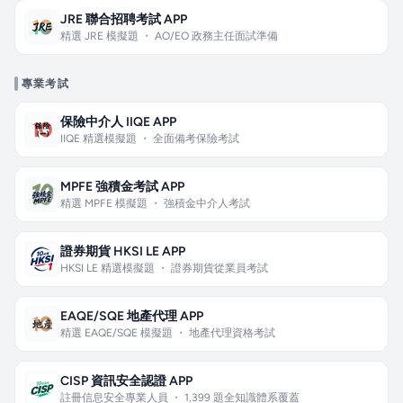
JRE 聯合招聘考試 APP
精選 JRE 模擬題 ・ AO/EO 政務主任面試準備
專業考試
保險中介人 IIQE APP
IIQE 精選模擬題 ・ 全面備考保險考試
MPFE 強積金考試 APP
精選 MPFE 模擬題 ・ 強積金中介人考試
證券期貨 HKSI LE APP
HKSI LE 精選模擬題 ・ 證券期貨從業員考試
EAQE/SQE 地產代理 APP
精選 EAQE/SQE 模擬題 ・ 地產代理資格考試
CISP 資訊安全認證 APP
註冊信息安全專業人員 ・ 1,399 題全知識體系覆蓋