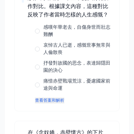
作對比。根據課文內容，這種對比
反映了作者當時怎樣的人生感慨？
感嘆年華老去，自傷身世而壯志
難酬
哀悼古人已逝，感慨世事無常與
人倫散喪
抒發對故國的思念，表達歸隱田
園的決心
痛惜赤壁戰場荒涼，憂慮國家前
途與命運
查看答案和解析
在《念奴嬌．赤壁懷古》的下片