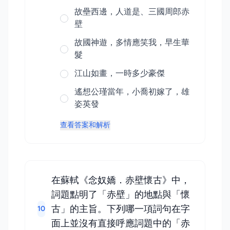
故壘西邊，人道是、三國周郎赤
壁
故國神遊，多情應笑我，早生華
髮
江山如畫，一時多少豪傑
遙想公瑾當年，小喬初嫁了，雄
姿英發
查看答案和解析
在蘇軾《念奴嬌．赤壁懷古》中，
詞題點明了「赤壁」的地點與「懷
古」的主旨。下列哪一項詞句在字
10
面上並沒有直接呼應詞題中的「赤