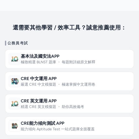
還需要其他學習 / 效率工具？誠意推薦使用：
公務員考試
基本法及國安法APP
極致精選 BLNST 題庫 ・ 每題附詳細原文解釋
CRE 中文運用 APP
嚴選 CRE 中文模擬題 ・ 極速掌握中文運用卷
CRE 英文運用 APP
精選 CRE 英文模擬題 ・ 助你高效備考
CRE能力傾向測試 APP
能力傾向 Aptitude Test 一站式題庫全面覆蓋