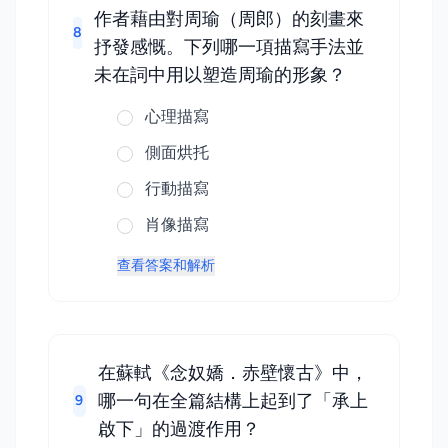
作者藉由對周瑜（周郎）的刻畫來
8
抒發感慨。下列哪一項描寫手法並
未在詞中用以塑造周瑜的形象？
心理描寫
側面烘托
行動描寫
肖像描寫
查看答案和解析
在蘇軾《念奴嬌．赤壁懷古》中，
哪一句在全篇結構上起到了「承上
9
啟下」的過渡作用？