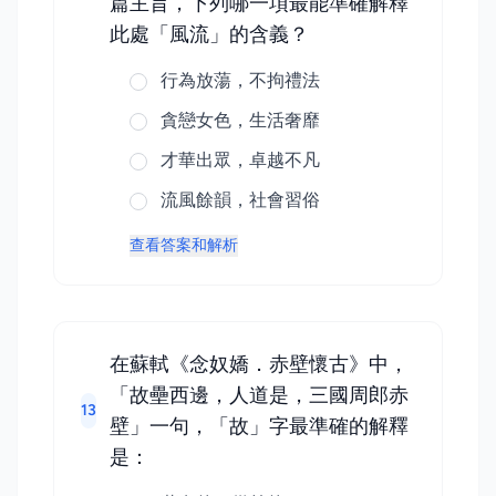
篇主旨，下列哪一項最能準確解釋
此處「風流」的含義？
行為放蕩，不拘禮法
貪戀女色，生活奢靡
才華出眾，卓越不凡
流風餘韻，社會習俗
查看答案和解析
在蘇軾《念奴嬌．赤壁懷古》中，
「故壘西邊，人道是，三國周郎赤
13
壁」一句，「故」字最準確的解釋
是：