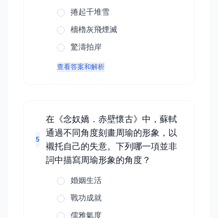
捲起千堆雪
檣櫓灰飛煙滅
驚濤拍岸
查看答案和解析
在《念奴嬌．赤壁懷古》中，蘇軾
通過不同角度刻畫周瑜的形象，以
5
襯托自己的失意。下列哪一項並非
詞中描寫周瑜形象的角度？
婚姻生活
戰功成就
儒雅氣度