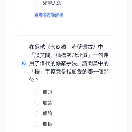
渴望思念
查看答案和解析
在蘇軾《念奴嬌．赤壁懷古》中，
「談笑間、檣櫓灰飛煙滅」一句運
用了借代的修辭手法。請問當中的
16
「檣」字原意是指船隻的哪一個部
位？
船頭
船槳
船艙
船桅