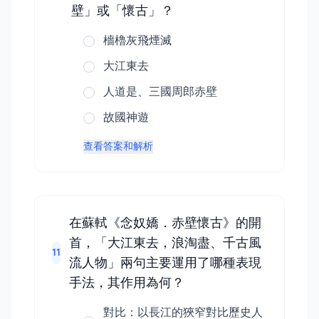
壁」或「懷古」？
檣櫓灰飛煙滅
大江東去
人道是、三國周郎赤壁
故國神遊
查看答案和解析
在蘇軾《念奴嬌．赤壁懷古》的開
首，「大江東去，浪淘盡、千古風
11
流人物」兩句主要運用了哪種表現
手法，其作用為何？
對比：以長江的狹窄對比歷史人