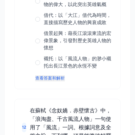
物的偉大，以此突出英雄氣概
借代：以「大江」借代為時間，
直接描寫歷史人物的興衰成敗
借景起興：藉長江滾滾東流的宏
偉景象，引發對歷史英雄人物的
懷想
襯托：以「風流人物」的渺小襯
托出長江景色的永恆不變
查看答案和解析
在蘇軾《念奴嬌．赤壁懷古》中，
「浪淘盡、千古風流人物」一句使
用了「風流」一詞。根據詞意及全
12