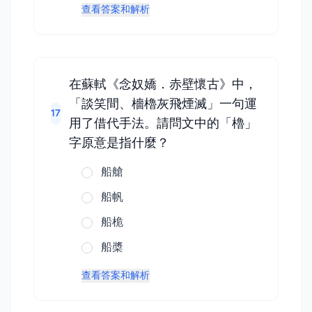
查看答案和解析
在蘇軾《念奴嬌．赤壁懷古》中，
「談笑間、檣櫓灰飛煙滅」一句運
17
用了借代手法。請問文中的「櫓」
字原意是指什麼？
船艙
船帆
船桅
船槳
查看答案和解析