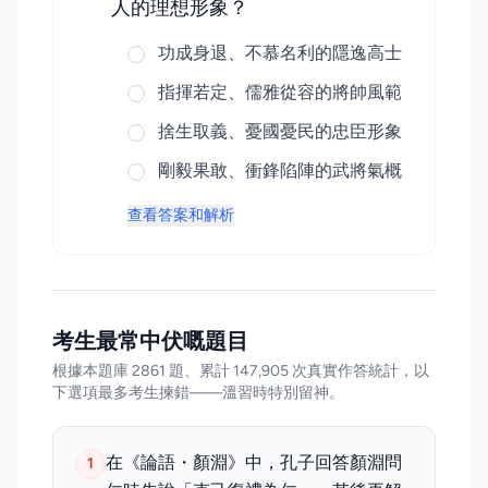
人的理想形象？
功成身退、不慕名利的隱逸高士
指揮若定、儒雅從容的將帥風範
捨生取義、憂國憂民的忠臣形象
剛毅果敢、衝鋒陷陣的武將氣概
查看答案和解析
考生最常中伏嘅題目
根據本題庫 2861 題、累計 147,905 次真實作答統計，以
下選項最多考生揀錯——溫習時特別留神。
在《論語・顏淵》中，孔子回答顏淵問
1