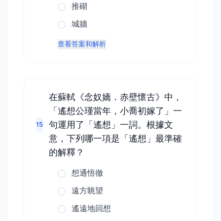
推砌
城牆
查看答案和解析
在蘇軾《念奴嬌．赤壁懷古》中，
「遙想公瑾當年，小喬初嫁了」一
句運用了「遙想」一詞。根據文
15
意，下列哪一項是「遙想」最準確
的解釋？
想通悟徹
遠方眺望
遙遠地回想