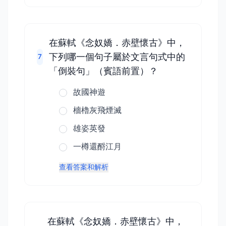
在蘇軾《念奴嬌．赤壁懷古》中，
下列哪一個句子屬於文言句式中的
7
「倒裝句」（賓語前置）？
故國神遊
檣櫓灰飛煙滅
雄姿英發
一樽還酹江月
查看答案和解析
在蘇軾《念奴嬌．赤壁懷古》中，