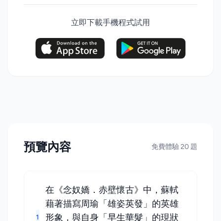
立即下載手機程式試用
預覽內容
免費體驗 20 題
在《念奴嬌．赤壁懷古》中，蘇軾
藉著描寫周瑜「雄姿英發」的英雄
形象，與自身「早生華髮」的現狀
1