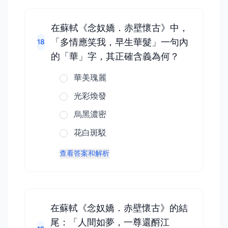
在蘇軾《念奴嬌．赤壁懷古》中，
「多情應笑我，早生華髮」一句內
18
的「華」字，其正確含義為何？
華美瑰麗
光彩煥發
烏黑濃密
花白斑駁
查看答案和解析
在蘇軾《念奴嬌．赤壁懷古》的結
尾：「人間如夢，一尊還酹江