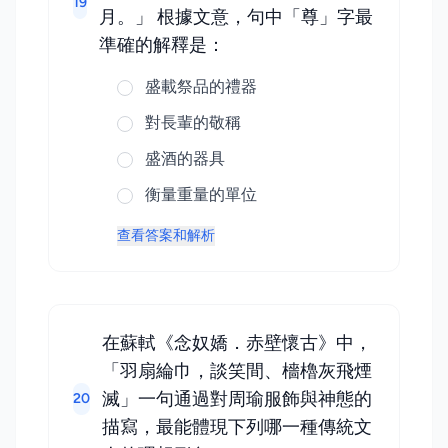
19
月。」 根據文意，句中「尊」字最
準確的解釋是：
盛載祭品的禮器
對長輩的敬稱
盛酒的器具
衡量重量的單位
查看答案和解析
在蘇軾《念奴嬌．赤壁懷古》中，
「羽扇綸巾，談笑間、檣櫓灰飛煙
滅」一句通過對周瑜服飾與神態的
20
描寫，最能體現下列哪一種傳統文