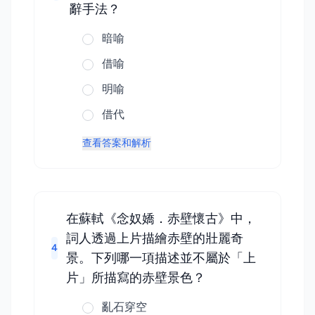
辭手法？
暗喻
借喻
明喻
借代
查看答案和解析
在蘇軾《念奴嬌．赤壁懷古》中，
詞人透過上片描繪赤壁的壯麗奇
4
景。下列哪一項描述並不屬於「上
片」所描寫的赤壁景色？
亂石穿空