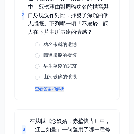
中，蘇軾藉由對周瑜功名的描寫與
自身現況作對比，抒發了深沉的個
2
人感慨。下列哪一項「不屬於」詞
人在下片中所表達的情感？
功名未就的遺憾
曠達超脫的襟懷
早生華髮的悲哀
山河破碎的憤恨
查看答案和解析
在蘇軾《念奴嬌．赤壁懷古》中，
「江山如畫」一句運用了哪一種修
3