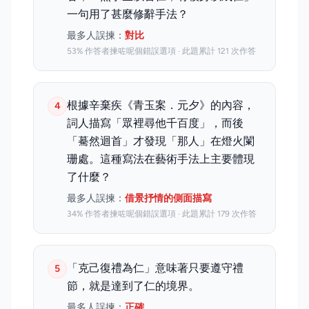
一句用了甚麼修辭手法？
最多人誤揀：
對比
53% 作答者揀咗呢個錯誤選項 · 此題累計 121 次作答
根據辛棄疾《青玉案．元夕》的內容，
4
詞人描寫「眾裡尋他千百度」，而後
「驀然迴首」才發現「那人」在燈火闌
珊處。這種寫法在藝術手法上主要體現
了什麼？
最多人誤揀：
借景抒情的側面描寫
34% 作答者揀咗呢個錯誤選項 · 此題累計 179 次作答
「克己復禮為仁」意味著只要遵守禮
5
節，就是達到了仁的境界。
最多人誤揀：
正確