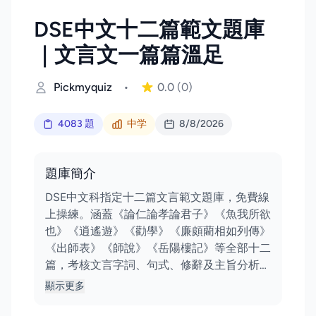
DSE中文十二篇範文題庫
｜文言文一篇篇溫足
Pickmyquiz
•
0.0
(0)
4083 題
中学
8/8/2026
題庫簡介
DSE中文科指定十二篇文言範文題庫，免費線
上操練。涵蓋《論仁論孝論君子》《魚我所欲
也》《逍遙遊》《勸學》《廉頗藺相如列傳》
《出師表》《師說》《岳陽樓記》等全部十二
篇，考核文言字詞、句式、修辭及主旨分析…
顯示更多