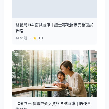
醫管局 HA 面試題庫｜護士專職醫療完整面試
攻略
4172 題
•
0.0
IIQE 卷一 保險中介人資格考試題庫｜唔使再