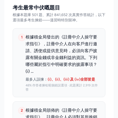
考生最常中伏嘅題目
根據本題庫 501 題、累計 841,652 次真實作答統計，以下
選項最多考生揀錯——溫習時特別留神。
根據積金局發出的《註冊中介人操守要
1
求指引》，註冊中介人在向客戶進行邀
請、誘使或提供意見時，必須向客戶披
露有關金錢或非金錢利益的資訊。下列
哪些屬於指引中明確要求的披露事項？
(i) …
最多人誤揀：
(i)、(ii)、(iii) 及 (iv)全部皆是
48% 作答者揀咗呢個錯誤選項 · 此題累計 2,919 次作
答
根據積金局頒佈的《註冊中介人操守要
2
求指引》，註冊中介人必須對其所推銷