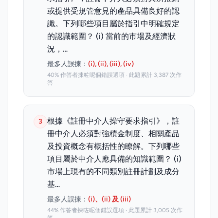
或提供受規管意見的產品具備良好的認
識。下列哪些項目屬於指引中明確規定
的認識範圍？ (i) 當前的市場及經濟狀
況，…
最多人誤揀：
(i), (ii), (iii), (iv)
40% 作答者揀咗呢個錯誤選項 · 此題累計 3,387 次作
答
根據《註冊中介人操守要求指引》，註
3
冊中介人必須對強積金制度、相關產品
及投資概念有概括性的瞭解。下列哪些
項目屬於中介人應具備的知識範圍？ (i)
市場上現有的不同類別註冊計劃及成分
基…
最多人誤揀：
(i)、(ii) 及 (iii)
44% 作答者揀咗呢個錯誤選項 · 此題累計 3,005 次作