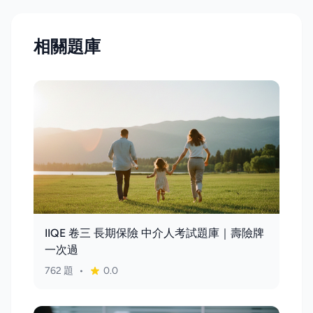
相關題庫
IIQE 卷三 長期保險 中介人考試題庫｜壽險牌
一次過
762 題
•
0.0