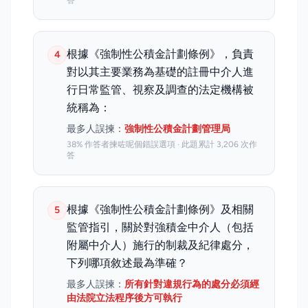
答
根據《強制性公積金計劃條例》，負責
4
對以其主要業務為基礎的註冊中介人進
行日常監管、視察及調查的法定機構被
統稱為：
最多人誤揀：
強制性公積金計劃管理局
38% 作答者揀咗呢個錯誤選項 · 此題累計 3,206 次作
答
根據《強制性公積金計劃條例》及相關
5
監管指引，關於對強積金中介人（包括
附屬中介人）施行的制裁及紀律處分，
下列哪項敘述最為準確？
最多人誤揀：
所有針對違規行為的處分必須經
由法院立法程序後方可執行