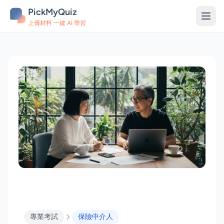
PickMyQuiz
上傳材料 一鍵 AI 學習
專業考試
保險中介人