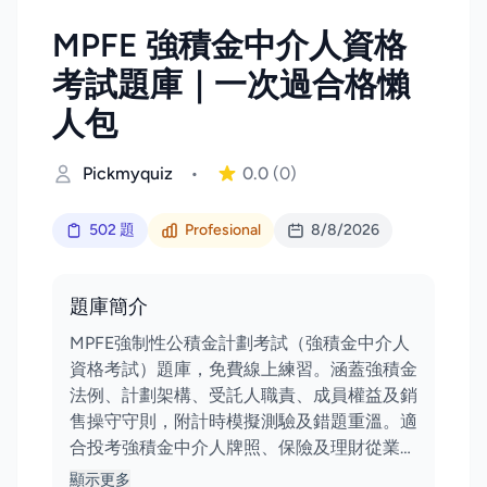
MPFE 強積金中介人資格
考試題庫｜一次過合格懶
人包
Pickmyquiz
•
0.0
(0)
502 題
Profesional
8/8/2026
題庫簡介
MPFE強制性公積金計劃考試（強積金中介人
資格考試）題庫，免費線上練習。涵蓋強積金
法例、計劃架構、受託人職責、成員權益及銷
售操守守則，附計時模擬測驗及錯題重溫。適
合投考強積金中介人牌照、保險及理財從業…
顯示更多