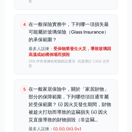
答
在一般保險實務中，下列哪一項損失最
4
可能屬於玻璃保險（Glass Insurance）
的承保範圍？
最多人誤揀：
受保物業發生火災，導致玻璃因
高溫或結構倒塌而損毀
35% 作答者揀咗呢個錯誤選項 · 此題累計 1,502 次作
答
在一般家居保險中，關於「家居財物」
5
部分的保障範圍，下列哪些項目通常屬
於受保範圍？ (i) 因火災發生期間，財物
被趁火打劫而導致的盜竊損失 (ii) 因火
災直接導致的財物損毀（非盜竊…
最多人誤揀：
(i), (ii), (iii), (iv)