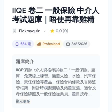
IIQE 卷二 一般保險 中介人
考試題庫｜唔使再靠雞精
Pickmyquiz
•
0.0
(0)
654 題
Profesional
8/8/2026
題庫簡介
IIQE保險中介人資格考試卷二「一般保險」題
庫，免費線上練習。涵蓋火險、水險、汽車保
險、責任保險等產品、保險合約條款及香港監
管框架，附計時模擬測驗及錯題重溫。適合投
考保險牌照及一般保險從業員。題目按考…
顯示更多