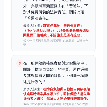
外，亦擴展至涵蓋僱主在「普通法」下
對其僱員所負的法律責任。關於此項
「普通法責任…
最多人誤揀：
該責任屬於「無過失責任」
（No-fault Liability），只要受傷是在僱傭期
間且因工傷引致，不論僱主是否有疏忽，…
42% 作答者揀咗呢個錯誤選項 · 此題累計 1,275 次作
答
在一般保險的核保實務與定價機制中，
3
關於「標準自負額」的性質、運作邏輯
及其與保費之間的關係，下列哪一項陳
述是錯誤的？
最多人誤揀：
標準自負額與自願性自負額在賠
償處理時通常具有累加性，即被保險人需先承
擔兩者之總和，保險人才開始履行賠償責任。
34% 作答者揀咗呢個錯誤選項 · 此題累計 1,571 次作