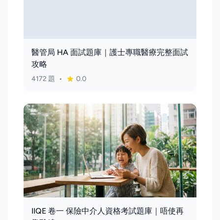
醫管局 HA 面試題庫｜護士專職醫療完整面試
攻略
4172 題
•
0.0
IIQE 卷一 保險中介人資格考試題庫｜唔使再