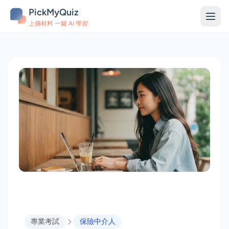
PickMyQuiz
上傳材料 一鍵 AI 學習
專業考試
保險中介人