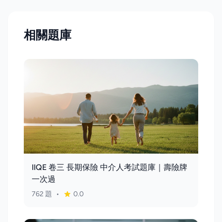
相關題庫
IIQE 卷三 長期保險 中介人考試題庫｜壽險牌
一次過
762 題
•
0.0