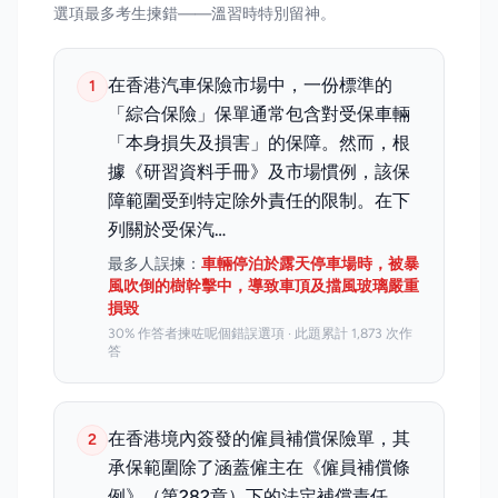
選項最多考生揀錯——溫習時特別留神。
在香港汽車保險市場中，一份標準的
1
「綜合保險」保單通常包含對受保車輛
「本身損失及損害」的保障。然而，根
據《研習資料手冊》及市場慣例，該保
障範圍受到特定除外責任的限制。在下
列關於受保汽…
最多人誤揀：
車輛停泊於露天停車場時，被暴
風吹倒的樹幹擊中，導致車頂及擋風玻璃嚴重
損毀
30% 作答者揀咗呢個錯誤選項 · 此題累計 1,873 次作
答
在香港境內簽發的僱員補償保險單，其
2
承保範圍除了涵蓋僱主在《僱員補償條
例》（第282章）下的法定補償責任