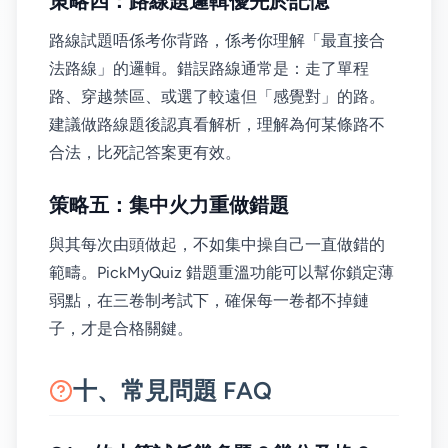
策略四：路線題邏輯優先於記憶
路線試題唔係考你背路，係考你理解「最直接合
法路線」的邏輯。錯誤路線通常是：走了單程
路、穿越禁區、或選了較遠但「感覺對」的路。
建議做路線題後認真看解析，理解為何某條路不
合法，比死記答案更有效。
策略五：集中火力重做錯題
與其每次由頭做起，不如集中操自己一直做錯的
範疇。PickMyQuiz 錯題重溫功能可以幫你鎖定薄
弱點，在三卷制考試下，確保每一卷都不掉鏈
子，才是合格關鍵。
十、常見問題 FAQ