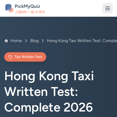
PickMyQuiz
上傳材料 一鍵 AI 學習
Home
Blog
Taxi Written Test
Hong Kong Taxi
Written Test:
Complete 2026