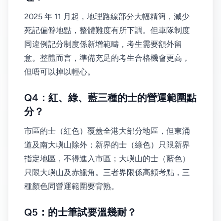
2025 年 11 月起，地理路線部分大幅精簡，減少
死記偏僻地點，整體難度有所下調。但車隊制度
同違例記分制度係新增範疇，考生需要額外留
意。整體而言，準備充足的考生合格機會更高，
但唔可以掉以輕心。
Q4：紅、綠、藍三種的士的營運範圍點
分？
市區的士（紅色）覆蓋全港大部分地區，但東涌
道及南大嶼山除外；新界的士（綠色）只限新界
指定地區，不得進入市區；大嶼山的士（藍色）
只限大嶼山及赤鱲角。三者界限係高頻考點，三
種顏色同營運範圍要背熟。
Q5：的士筆試要溫幾耐？