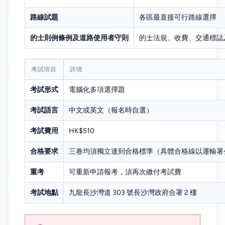
路線試題
各區最直接可行路線選擇
的士則例條例及道路使用者守則
的士法規、收費、交通標誌
考試項目
詳情
考試形式
電腦化多項選擇題
考試語言
中文或英文（報名時自選）
考試費用
HK$510
合格要求
三卷均須獨立達到合格標準（具體合格線以運輸署
重考
可重新申請報考，須再次繳付考試費
考試地點
九龍長沙灣道 303 號長沙灣政府合署 2 樓