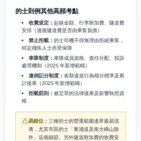
的士則例其他高頻考點
收費規定：
起錶金額、行李附加費、隧道費
安排（過後隧道費是否由乘客負擔）
禁止拒載：
的士司機不得無理由拒絕乘客，
特定殘疾人士亦受保障
車隊制度：
車隊成員資格、責任分配、投訴
處理機制（2025 年新增範疇）
違例記分制度：
各類違規行為積分標準及累
計後果（2025 年新增範疇）
拒載罰則：
被定罪的法律後果及影響執照資
格
易錯位：
三種的士的營運範圍邊界最易混
淆，尤其市區的士「東涌道及南大嶼山除
外」這個細節。另外隧道附加費的收費安