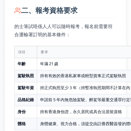
二、報考資格要求
的士筆試唔係人人可以隨時報考，報名前需要符
合運輸署訂明的基本條件：
項目
要求
年齡
年滿 21 歲
駕駛執照
持有有效的香港私家車或輕型貨車正式駕駛執照
駕駛年資
持正式執照至少 3 年（持暫准執照期間不計算在內
品格紀錄
申請前 5 年內無危險駕駛、醉駕等嚴重交通罪行
身份
持有香港身份證，永久居民或具合法居留資格
體格
身體健康、視力合格，須提交由註冊西醫簽發的體