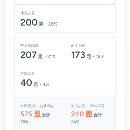
地方試題
200
題・20%
交通標誌題
的士則例
207
173
題・21%
題・18%
路線試題
40
題・4%
道路守則 + 交通標誌
地方試題 + 路線試題
575 題
240 題
合計
合計
58%
24%