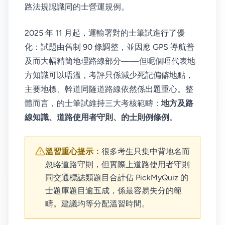
路法規認識同的士營運規例。
2025 年 11 月起，運輸署對的士筆試進行了優
化：試題由舊制 90 條調整，並因應 GPS 導航普
及而大幅精簡地理路線部分——但呢個唔代表地
方知識可以唔溫，考評只係減少死記偏僻地點，
主要地標、幹道同隧道路線依然係出題重心。整
體而言，的士筆試維持三大考核範疇：
地方及路
線知識、道路使用者守則、的士則例條例
。
溫習重心提示：
很多考生只集中背地名而
忽略道路守則，但實際上道路使用者守則
同交通標誌類題目合計佔 PickMyQuiz 的
士題庫題目逾五成，係最容易失分的範
疇。建議均等分配溫習時間。