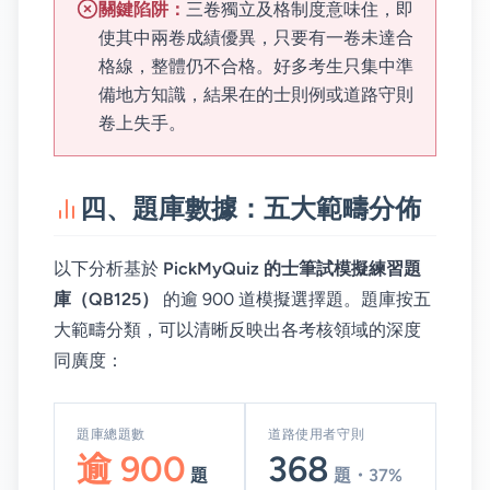
關鍵陷阱：
三卷獨立及格制度意味住，即
使其中兩卷成績優異，只要有一卷未達合
格線，整體仍不合格。好多考生只集中準
備地方知識，結果在的士則例或道路守則
卷上失手。
四、題庫數據：五大範疇分佈
以下分析基於
PickMyQuiz 的士筆試模擬練習題
庫（QB125）
的逾 900 道模擬選擇題。題庫按五
大範疇分類，可以清晰反映出各考核領域的深度
同廣度：
題庫總題數
道路使用者守則
逾 900
368
題
題・37%