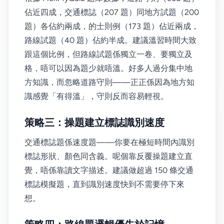
佔近四成，交通標誌（207 題）同地方試題（200
題）各佔約兩成，的士則例（173 題）佔近兩成，
路線試題（40 題）佔約半成。建議溫習時間大致
跟這個比例，但路線試題係獨立一卷、要獨立及
格，唔可以因為題少就唔溫。好多人過分集中地
方知識，而忽略道路守則——正正係因為地方知
識感覺「有得溫」，守則反而容易輕視。
策略三：操題建立標誌識別速度
交通標誌題係速度題——你要在極短時間內識別
標誌形狀、顏色同含義。呢個靠反覆操題建立直
覺，唔係靠讀文字描述。建議做超過 150 條交通
標誌模擬題，直到識別速度快到不需要停下來
想。