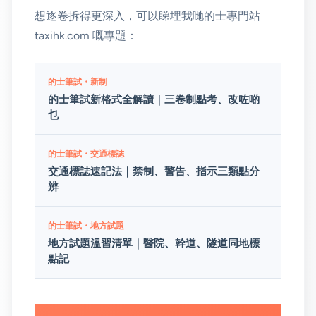
想逐卷拆得更深入，可以睇埋我哋的士專門站
taxihk.com 嘅專題：
的士筆試・新制
的士筆試新格式全解讀｜三卷制點考、改咗啲
乜
的士筆試・交通標誌
交通標誌速記法｜禁制、警告、指示三類點分
辨
的士筆試・地方試題
地方試題溫習清單｜醫院、幹道、隧道同地標
點記