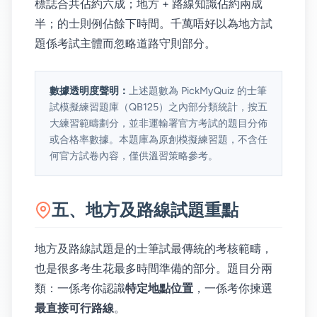
標誌合共佔約六成；地方 + 路線知識佔約兩成
半；的士則例佔餘下時間。千萬唔好以為地方試
題係考試主體而忽略道路守則部分。
數據透明度聲明：
上述題數為 PickMyQuiz 的士筆
試模擬練習題庫（QB125）之內部分類統計，按五
大練習範疇劃分，並非運輸署官方考試的題目分佈
或合格率數據。本題庫為原創模擬練習題，不含任
何官方試卷內容，僅供溫習策略參考。
五、地方及路線試題重點
地方及路線試題是的士筆試最傳統的考核範疇，
也是很多考生花最多時間準備的部分。題目分兩
類：一係考你認識
特定地點位置
，一係考你揀選
最直接可行路線
。