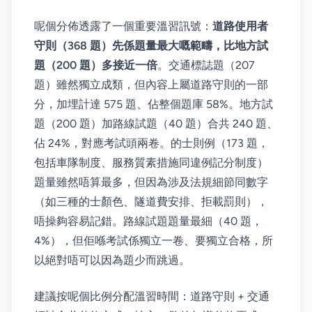
呢個分佈透露了一個重要溫習訊號：
道路使用者
守則（368 題）先係題量最大嘅範疇，比地方試
題（200 題）多接近一倍
。交通標誌題（207
題）雖然獨立成類，但內容上屬道路守則的一部
分，加埋計達 575 題、佔整個題庫 58%。地方試
題（200 題）加路線試題（40 題）合共 240 題、
佔 24%，對應考試頭兩卷。的士則例（173 題，
包括車隊制度、服務質素措施同違例記分制度）
題量雖然唔算最多，但因為涉及法規細節同數字
（如三種的士顏色、隧道費安排、拒載罰則），
唔操夠容易記錯。路線試題題量最細（40 題，
4%），但佢喺考試係獨立一卷、要獨立合格，所
以絕對唔可以因為題少而跳過。
建議按呢個比例分配溫習時間：道路守則 + 交通