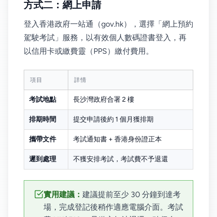
方式二：網上申請
登入香港政府一站通（gov.hk），選擇「網上預約
駕駛考試」服務，以有效個人數碼證書登入，再
以信用卡或繳費靈（PPS）繳付費用。
項目
詳情
考試地點
長沙灣政府合署 2 樓
排期時間
提交申請後約 1 個月獲排期
攜帶文件
考試通知書 + 香港身份證正本
遲到處理
不獲安排考試，考試費不予退還
實用建議：
建議提前至少 30 分鐘到達考
場，完成登記後稍作適應電腦介面。考試