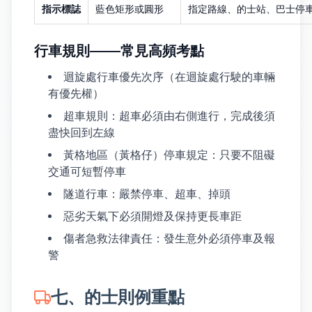
指示標誌
藍色矩形或圓形
指定路線、的士站、巴士停
行車規則——常見高頻考點
迴旋處行車優先次序（在迴旋處行駛的車輛
有優先權）
超車規則：超車必須由右側進行，完成後須
盡快回到左線
黃格地區（黃格仔）停車規定：只要不阻礙
交通可短暫停車
隧道行車：嚴禁停車、超車、掉頭
惡劣天氣下必須開燈及保持更長車距
傷者急救法律責任：發生意外必須停車及報
警
七、的士則例重點