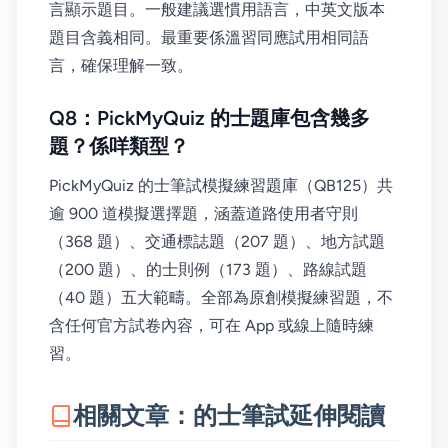
言顯示題目。一般建議選慣用語言，中英文版本
題目含義相同。最重要係溫習同應試用相同語
言，確保理解一致。
Q8：PickMyQuiz 的士題庫包含幾多
題？係咩類型？
PickMyQuiz 的士筆試模擬練習題庫（QB125）共
逾 900 道模擬選擇題，涵蓋道路使用者守則
（368 題）、交通標誌題（207 題）、地方試題
（200 題）、的士則例（173 題）、路線試題
（40 題）五大範疇。全部為原創模擬練習題，不
含任何官方試卷內容，可在 App 或線上隨時練
習。
相關文章：的士筆試延伸閱讀