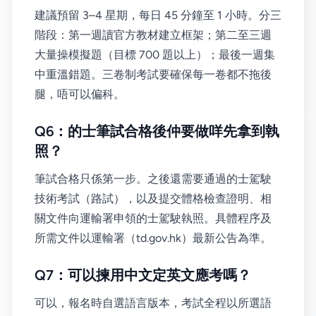
建議預留 3–4 星期，每日 45 分鐘至 1 小時。分三
階段：第一週讀官方教材建立框架；第二至三週
大量操模擬題（目標 700 題以上）；最後一週集
中重溫錯題。三卷制考試要確保每一卷都不拖後
腿，唔可以偏科。
Q6：的士筆試合格後仲要做咩先拿到執
照？
筆試合格只係第一步。之後還需要通過的士駕駛
技術考試（路試），以及提交體格檢查證明、相
關文件向運輸署申領的士駕駛執照。具體程序及
所需文件以運輸署（td.gov.hk）最新公告為準。
Q7：可以揀用中文定英文應考嗎？
可以，報名時自選語言版本，考試全程以所選語