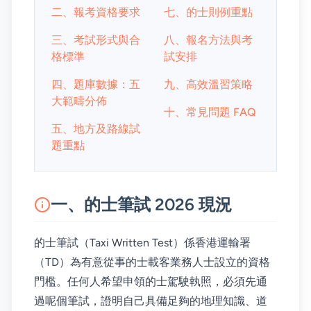
二、報考資格要求
七、的士則例重點
三、考試形式與合
八、報名方法與考
格標準
試安排
四、題庫數據：五
九、高效溫習策略
大範疇分佈
十、常見問題 FAQ
五、地方及路線試
題重點
一、的士筆試 2026 現況
的士筆試（Taxi Written Test）係香港運輸署
（TD）為有意從事的士載客業務人士設立的資格
門檻。任何人希望申領的士駕駛執照，必須先通
過呢個筆試，證明自己具備足夠的地理知識、道