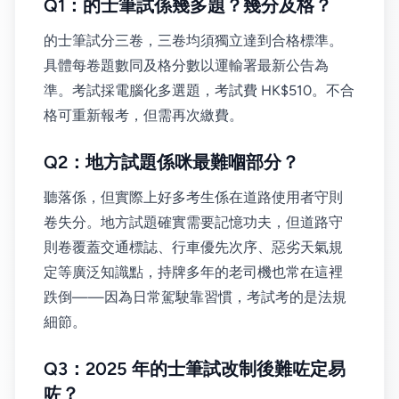
Q1：的士筆試係幾多題？幾分及格？
的士筆試分三卷，三卷均須獨立達到合格標準。
具體每卷題數同及格分數以運輸署最新公告為
準。考試採電腦化多選題，考試費 HK$510。不合
格可重新報考，但需再次繳費。
Q2：地方試題係咪最難嗰部分？
聽落係，但實際上好多考生係在道路使用者守則
卷失分。地方試題確實需要記憶功夫，但道路守
則卷覆蓋交通標誌、行車優先次序、惡劣天氣規
定等廣泛知識點，持牌多年的老司機也常在這裡
跌倒——因為日常駕駛靠習慣，考試考的是法規
細節。
Q3：2025 年的士筆試改制後難咗定易
咗？