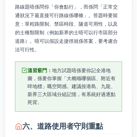
路線題唔係問你「你會點行」，而係問「正常交
通狀況下最直接可行路線係哪條」。答題時要留
意：單程路限制、禁區時段、隧道可用性，以及
的士種類限制（例如新界的士唔可以行市區部分
道路）。唔可以假設走捷徑就係答案，要考慮合
法可行性。
溫習竅門：
地方試題唔係要你記全港地
圖，係要你掌握「大概喺哪個區、附近有
咩地標」嘅空間感。建議按港島、九龍、
新界三大區域分組記憶，有系統好過逐點
死背。
六、道路使用者守則重點