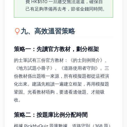
費 HK$510 一旦繳交無法退還，確保自
己有足夠準備再去考，節省金錢同時間。
九、高效溫習策略
策略一：先讀官方教材，劃分框架
的士筆試有三份官方教材：《的士則例簡介》、
《地方試題小冊子》、《道路使用者守則》。三
份教材係出題唯一來源，所有模擬題都從這裡演
化出來。建議先粗讀一遍建立框架，再用模擬題
鞏固。光看教材唔夠，要邊看邊做題、才能吸
收。
策略二：按題庫比例分配時間
根據 PickMyQuiz 題庫數據，道路守則（368 題）