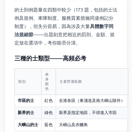
的士則例題量在四類中較少（173 題，包括的士法
例及規例、車隊制度、服務質素措施同違例記分
制度），但失分容易，因為涉及大量
具體數字同
法規細節
——出題刻意把相近的罰則、金額、規
定放在選項中，考你能否分清。
三種的士類型——高頻必考
車
身
類別
主要營運範圍
顏
色
市區的士
紅色
全港各區（東涌道及南大嶼山除外）
新界的士
綠色
新界及指定地區，不得進入市區
大嶼山的士
藍色
大嶼山及赤鱲角