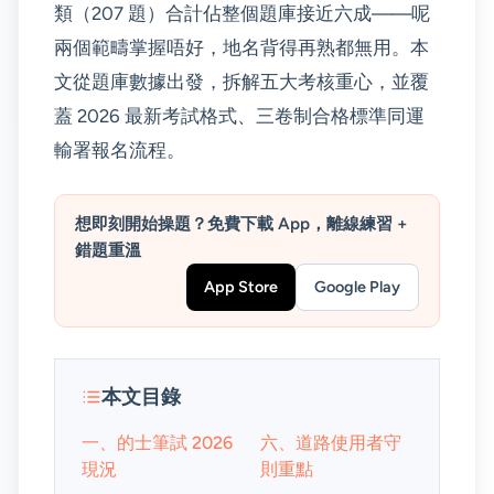
類（207 題）合計佔整個題庫接近六成——呢
兩個範疇掌握唔好，地名背得再熟都無用。本
文從題庫數據出發，拆解五大考核重心，並覆
蓋 2026 最新考試格式、三卷制合格標準同運
輸署報名流程。
想即刻開始操題？免費下載 App，離線練習 +
錯題重溫
App Store
Google Play
本文目錄
一、的士筆試 2026
六、道路使用者守
現況
則重點