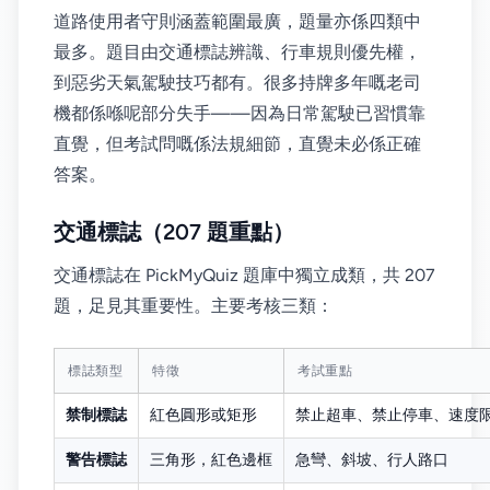
道路使用者守則涵蓋範圍最廣，題量亦係四類中
最多。題目由交通標誌辨識、行車規則優先權，
到惡劣天氣駕駛技巧都有。很多持牌多年嘅老司
機都係喺呢部分失手——因為日常駕駛已習慣靠
直覺，但考試問嘅係法規細節，直覺未必係正確
答案。
交通標誌（207 題重點）
交通標誌在 PickMyQuiz 題庫中獨立成類，共 207
題，足見其重要性。主要考核三類：
標誌類型
特徵
考試重點
禁制標誌
紅色圓形或矩形
禁止超車、禁止停車、速度
警告標誌
三角形，紅色邊框
急彎、斜坡、行人路口